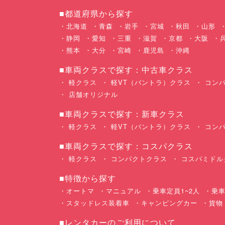
■都道府県から探す
北海道
青森
岩手
宮城
秋田
山形
静岡
愛知
三重
滋賀
京都
大阪
熊本
大分
宮崎
鹿児島
沖縄
■車両クラスで探す：中古車クラス
軽クラス
軽VT（バントラ）クラス
コンパ
店舗オリジナル
■車両クラスで探す：新車クラス
軽クラス
軽VT（バントラ）クラス
コンパ
■車両クラスで探す：コスパクラス
軽クラス
コンパクトクラス
コスパミドル
■特徴から探す
オートマ
マニュアル
乗車定員1~2人
乗車
スタッドレス装着車
キャンピングカー
貨物
■レンタカーのご利用について