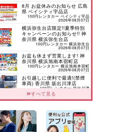
8月 お盆休みのお知らせ 広島
県 ベイシティ宇品店
100円レンタカー ベイシティ宇品
2026年08月07日
横浜弥生台店限定!!夏季特別
キャンペーンのお知らせ!! 神
奈川県 横浜弥生台店
100円レンタカー 横浜弥生台
2026年08月07日
お盆も休まず営業します! 神
奈川県 横浜旭南本宿町店
100円レンタカー 横浜旭南本宿町
2026年08月07日
お引越しに便利で最適!(禁煙
車両) 香川県 坂出川津店
100円レンタカー 坂出川津
2026年08月07日
すべて見る
【カーシェアのレンタカーが
2台になりました!】 岐阜県 各
務原那加店
100円レンタカー 各務原那加
2026年08月06日
空き有ります!!コンパクト