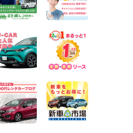
SUV 軽 ミニバン 軽トラ 車種
多数!!関東圏必見♪ 東京都 町
田根岸店
100円レンタカー 町田根岸
2026年08月06日
スズキ ワゴンRスマイル 納車
☆ 三重県 四日市インター店
100円レンタカー 四日市インター
2026年08月06日
三河安城店 8月限定!平日限定
レンタカーお得キャンペーン
実施中です♪ 愛知県 三河安城
店
100円レンタカー 三河安城
2026年08月06日
体調崩してませんか?? 兵庫県
加古川店
100円レンタカー 加古川
2026年08月06日
【佐渡の夏はレンタカーで自
由に!】 新潟県 両津店
100円レンタカー 両津
2026年08月06日
佐渡空港店はお盆も休まず営