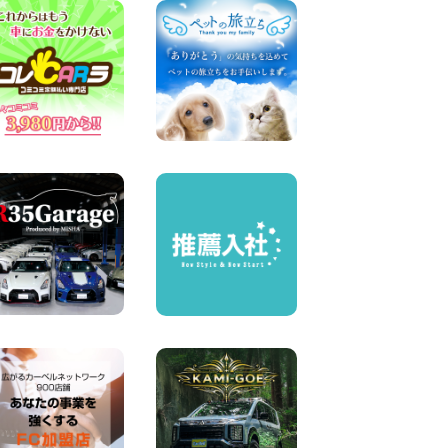
業中! 新潟県 佐渡空港店
100円レンタカー 佐渡空港
2026年08月06日
今週末空きあります☆ 大阪府
寝屋川太間東町店
100円レンタカー 寝屋川太間東町
2026年08月06日
☆ お盆特別乗り放題プラン
☆ 埼玉県 杉戸店
100円レンタカー 杉戸
2026年08月06日
ハイエースワゴンGL!!クルー
ズコントロールが付いてい
る〜!! 福島県 福島笹木野店
100円レンタカー 福島笹木野
2026年08月05日
※※超格安日額5,800円※※荷物
運びに最適の軽バンのレンタ
カー!! 出雲ドーム前店 島根県
出雲ドーム前店
100円レンタカー 出雲ドーム前
2026年08月05日
人気のスペイドワゴン ライト
ブルーで登場です! 東京都 羽