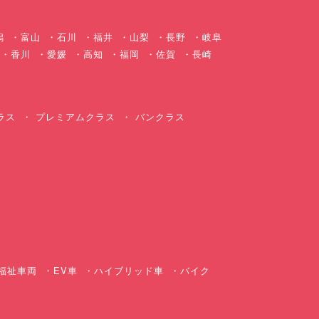
潟
富山
石川
福井
山梨
長野
岐阜
香川
愛媛
高知
福岡
佐賀
長崎
ラス
プレミアムクラス
バンクラス
ス
福祉車両
EV車
ハイブリッド車
バイク