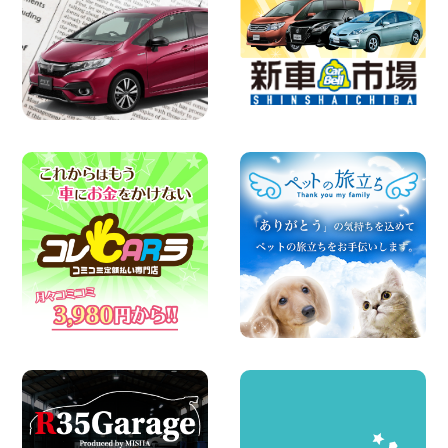
東町店
100円レンタカー 寝屋川太間東町
2026年08月06日
☆ お盆特別乗り放題プラン ☆ 埼玉県 杉
戸店
100円レンタカー 杉戸
2026年08月06日
ハイエースワゴンGL!!クルーズコントロ
ールが付いている〜!! 福島県 福島笹木野
店
100円レンタカー 福島笹木野
2026年08月05日
※※超格安日額5,800円※※荷物運びに最適
の軽バンのレンタカー!! 出雲ドーム前店
島根県 出雲ドーム前店
100円レンタカー 出雲ドーム前
2026年08月05日
人気のスペイドワゴン ライトブルーで登
場です! 東京都 羽田空港店
100円レンタカー 羽田空港
2026年08月04日
ちょっとそこまで。もっと気軽に 埼玉県
西武秩父駅前店
100円レンタカー 西武秩父駅前