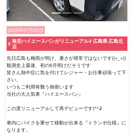
2025年07月20日
格安ハイエースバンがリニューアル♪ 広島県 広島北
店
先日広島も梅雨が明け、暑さが尋常ではないです((+_+))
観測史上最速、初の6月明けだそうです
皆さん熱中症に気を付けてレジャー・お仕事頑張って下
さい。
いつもご利用有難う御座います
当社の大人気車『ハイエースバン』
この度リニューアルして再デビューです(^^♪
車内にバイクを乗せて移動が出来る『トランポ仕様』に
なります。