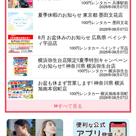
100円レンタカー 兵庫駅前
2026年08月07日
夏季休暇のお知らせ 東京都 墨田文花店
100円レンタカー 墨田文花
2026年08月07日
8月 お盆休みのお知らせ 広島県 ベイシテ
ィ宇品店
100円レンタカー ベイシティ宇品
2026年08月07日
横浜弥生台店限定!!夏季特別キャンペーン
のお知らせ!! 神奈川県 横浜弥生台店
100円レンタカー 横浜弥生台
2026年08月07日
お盆も休まず営業します! 神奈川県 横浜
旭南本宿町店
100円レンタカー 横浜旭南本宿町
2026年08月07日
お引越しに便利で最適!(禁煙車両) 香川県
すべて見る
坂出川津店
100円レンタカー 坂出川津
2026年08月07日
【カーシェアのレンタカーが2台になりま
した!】 岐阜県 各務原那加店