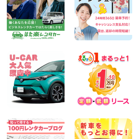
100円レンタカー 各務原那加
2026年08月06日
空き有ります!!コンパクトSUV 軽 ミニバ
ン 軽トラ 車種多数!!関東圏必見♪ 東京都
町田根岸店
100円レンタカー 町田根岸
2026年08月06日
スズキ ワゴンRスマイル 納車☆ 三重県
四日市インター店
100円レンタカー 四日市インター
2026年08月06日
体調崩してませんか?? 兵庫県 加古川店
100円レンタカー 加古川
2026年08月06日
【佐渡の夏はレンタカーで自由に!】 新潟
県 両津店
100円レンタカー 両津
2026年08月06日
佐渡空港店はお盆も休まず営業中! 新潟県
佐渡空港店
100円レンタカー 佐渡空港
2026年08月06日
今週末空きあります☆ 大阪府 寝屋川太間