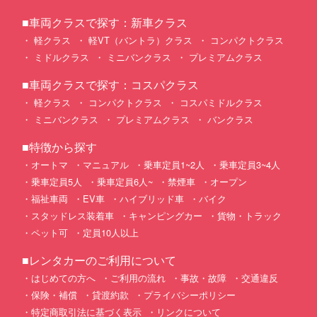
■車両クラスで探す：新車クラス
軽クラス
軽VT（バントラ）クラス
コンパクトクラス
ミドルクラス
ミニバンクラス
プレミアムクラス
■車両クラスで探す：コスパクラス
軽クラス
コンパクトクラス
コスパミドルクラス
ミニバンクラス
プレミアムクラス
バンクラス
■特徴から探す
オートマ
マニュアル
乗車定員1~2人
乗車定員3~4人
乗車定員5人
乗車定員6人~
禁煙車
オープン
福祉車両
EV車
ハイブリッド車
バイク
スタッドレス装着車
キャンピングカー
貨物・トラック
ペット可
定員10人以上
■レンタカーのご利用について
はじめての方へ
ご利用の流れ
事故・故障
交通違反
保険・補償
貸渡約款
プライバシーポリシー
特定商取引法に基づく表示
リンクについて