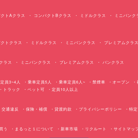
クトAクラス
コンパクトBクラス
ミドルクラス
ミニバンク
クトクラス
ミドルクラス
ミニバンクラス
プレミアムクラ
クラス
ミニバンクラス
プレミアムクラス
バンクラス
定員3~4人
乗車定員5人
乗車定員6人~
禁煙車
オープン
・トラック
ペット可
定員10人以上
交通違反
保険・補償
貸渡約款
プライバシーポリシー
特定
買う
まるっと１について
新車市場
リクルート
サイトマッ