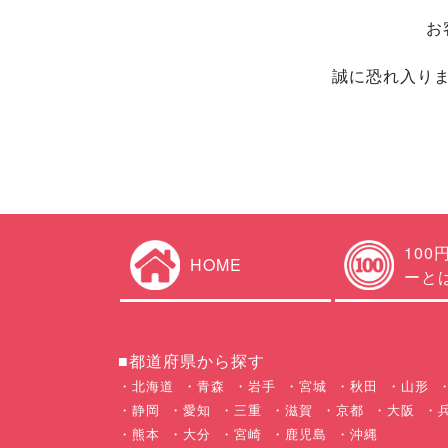
お
誠に恐れ入り
100
HOME
ーと
■都道府県から探す
北海道
青森
岩手
宮城
秋田
山形
静岡
愛知
三重
滋賀
京都
大阪
熊本
大分
宮崎
鹿児島
沖縄