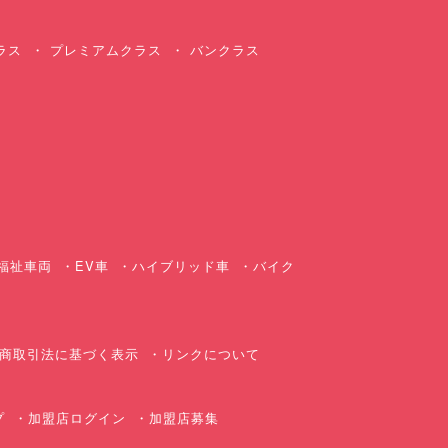
ラス
プレミアムクラス
バンクラス
ス
福祉車両
EV車
ハイブリッド車
バイク
商取引法に基づく表示
リンクについて
プ
加盟店ログイン
加盟店募集