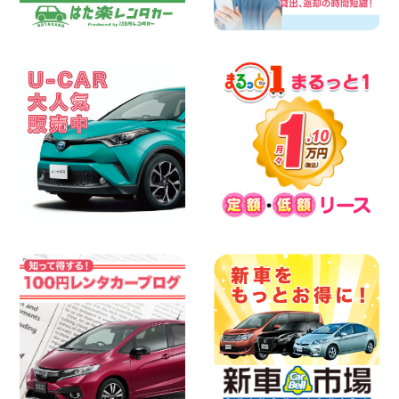
100円レンタカー ベイシティ宇品
2026年08月08日
★WRX 作業紹介★ 三重県 四日市インタ
ー店
100円レンタカー 四日市インター
2026年08月08日
横浜弥生台店限定!!夏季特別キャンペーン
のお知らせ!! 神奈川県 横浜弥生台店
100円レンタカー 横浜弥生台
2026年08月08日
2026三河安城店お盆休みご連絡 愛知県
三河安城店
100円レンタカー 三河安城
2026年08月08日
☆ お盆特別乗り放題プラン ☆ 埼玉県 杉
戸店
100円レンタカー 杉戸
2026年08月07日
佐渡でのドライブは安全第一!交通事故に
ご注意ください 新潟県 佐渡空港店
100円レンタカー 佐渡空港
2026年08月07日
楽しい佐渡旅行を守るために!安全運転の
お願い 新潟県 両津店