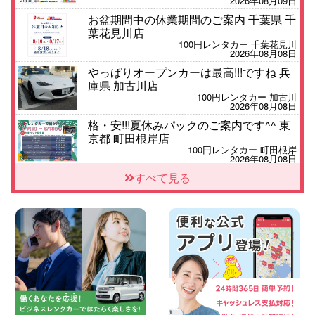
2026年08月09日
お盆期間中の休業期間のご案内 千葉県 千
葉花見川店
100円レンタカー 千葉花見川
2026年08月08日
やっぱりオープンカーは最高!!!ですね 兵
庫県 加古川店
100円レンタカー 加古川
2026年08月08日
格・安!!!夏休みパックのご案内です^^ 東
京都 町田根岸店
100円レンタカー 町田根岸
2026年08月08日
「お得」お盆限定特別料金!! 兵庫県 神戸
すべて見る
西区枝吉店
100円レンタカー 神戸西区枝吉
2026年08月08日
お盆シーズン空きあり!!100円レンタカー
兵庫駅前店はミニバンも安い!! 兵庫県 兵
庫駅前店
100円レンタカー 兵庫駅前
2026年08月08日
人気の『 軽 トラック 』 ご予約はお早め
に♪ 広島県 ベイシティ宇品店