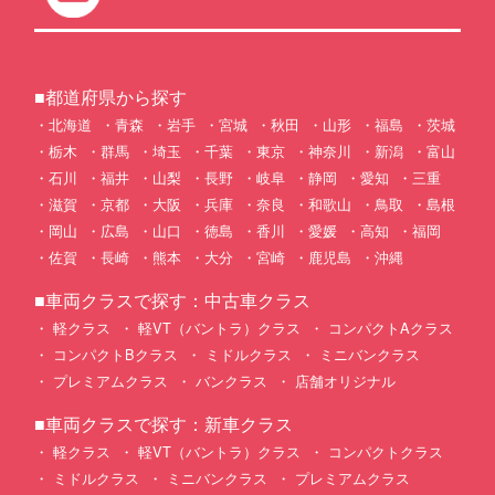
■都道府県から探す
北海道
青森
岩手
宮城
秋田
山形
福島
茨城
栃木
群馬
埼玉
千葉
東京
神奈川
新潟
富山
石川
福井
山梨
長野
岐阜
静岡
愛知
三重
滋賀
京都
大阪
兵庫
奈良
和歌山
鳥取
島根
岡山
広島
山口
徳島
香川
愛媛
高知
福岡
佐賀
長崎
熊本
大分
宮崎
鹿児島
沖縄
■車両クラスで探す：中古車クラス
軽クラス
軽VT（バントラ）クラス
コンパクトAクラス
コンパクトBクラス
ミドルクラス
ミニバンクラス
プレミアムクラス
バンクラス
店舗オリジナル
■車両クラスで探す：新車クラス
軽クラス
軽VT（バントラ）クラス
コンパクトクラス
ミドルクラス
ミニバンクラス
プレミアムクラス