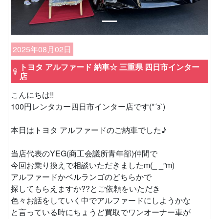
2025年08月02日
トヨタ アルファード 納車☆ 三重県 四日市インター
店
こんにちは!!
100円レンタカー四日市インター店です(*´з`)
本日はトヨタ アルファードのご納車でした♪
当店代表のYEG(商工会議所青年部)仲間で
今回お乗り換えで相談いただきましたm(_ _”m)
アルファードかベルランゴのどちらかで
探してもらえますか??とご依頼をいただき
色々お話をしていく中でアルファードにしようかな
と言っている時にちょうど買取でワンオーナー車が