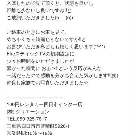
入庫したので見て頂くと、状態も良いし
距離も少ないし良いですね!!と
ご成約いただきました(o_ _)o))
ご納車のときにお車を見て、
めちゃくちゃ綺麗じゃないですか!!と
お喜びいただき私どもも嬉しく思います(*^^*)
FireスティックTVの初期設定に
少々お時間をいただきましたが
繋がった瞬間に おぉ〜!!という反応がみんな
一緒だったので感動を分かち合えた気がします!!(笑)
仲良し家族でお写真いただきました☆
=====================
100円レンタカー四日市インター店
(株) クリエーション
TEL:059-325-7817
三重県四日市市智積町5920-1
営業時間:10時〜19時