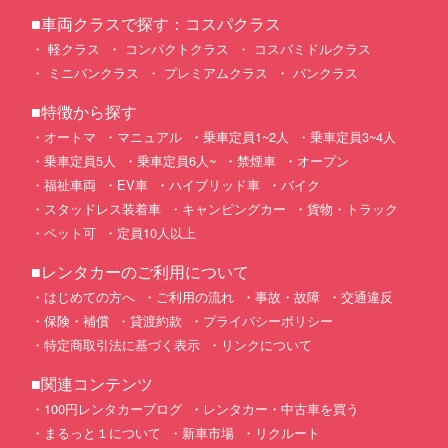
■車両クラスで探す：コスパクラス
軽クラス
コンパクトクラス
コスパミドルクラス
ミニバンクラス
プレミアムクラス
バンクラス
■特徴から探す
オートマ
マニュアル
乗車定員1~2人
乗車定員3~4人
乗車定員5人
乗車定員6人~
禁煙車
オープン
福祉車両
EV車
ハイブリッド車
バイク
スタッドレス装着車
キャンピングカー
貨物・トラック
ペット可
定員10人以上
■レンタカーのご利用について
はじめての方へ
ご利用の流れ
事故・故障
交通違反
保険・補償
貸渡約款
プライバシーポリシー
特定商取引法に基づく表示
リンクについて
■関連コンテンツ
100円レンタカーブログ
レンタカー・中古車を買う
まるっと１について
新車市場
リクルート