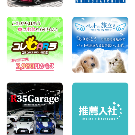
100円レンタカー 両津
2026年08月07日
日産セレナが新入荷!!中川かの里店!! 愛知
県 中川かの里店
100円レンタカー 中川かの里
2026年08月07日
☆ 夏休みクーポン登場!最大9,500円おト
ク! ☆ 鳥取県 鳥取青谷店
100円レンタカー 鳥取青谷
2026年08月07日
夏季休暇のお知らせ 東京都 墨田両国店
100円レンタカー 墨田両国
2026年08月07日
夏季休暇のお知らせ 東京都 墨田文花店
100円レンタカー 墨田文花
2026年08月07日
お盆も休まず営業します! 神奈川県 横浜
旭南本宿町店
100円レンタカー 横浜旭南本宿町
2026年08月07日