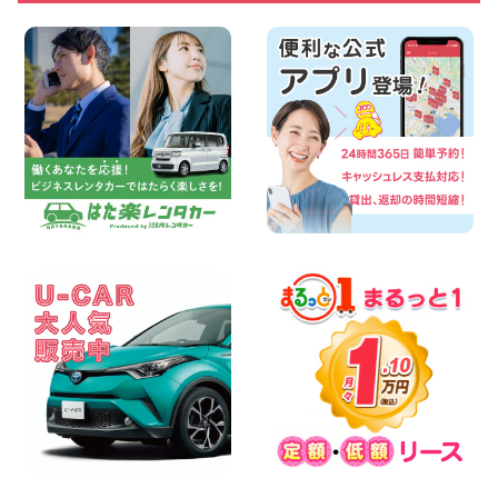
100円レンタカー ベイシティ宇品
2026年08月08日
★WRX 作業紹介★ 三重県 四日市インタ
ー店
100円レンタカー 四日市インター
2026年08月08日
横浜弥生台店限定!!夏季特別キャンペーン
のお知らせ!! 神奈川県 横浜弥生台店
100円レンタカー 横浜弥生台
2026年08月08日
2026三河安城店お盆休みご連絡 愛知県
三河安城店
100円レンタカー 三河安城
2026年08月08日
☆ お盆特別乗り放題プラン ☆ 埼玉県 杉
戸店
100円レンタカー 杉戸
2026年08月07日
佐渡でのドライブは安全第一!交通事故に
ご注意ください 新潟県 佐渡空港店
100円レンタカー 佐渡空港
2026年08月07日
楽しい佐渡旅行を守るために!安全運転の