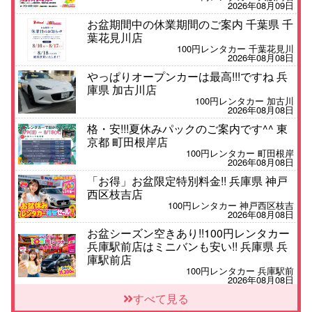
2026年08月09日
お盆期間中の休業期間のご案内 千葉県 千
葉花見川店
100円レンタカー 千葉花見川
2026年08月08日
やっぱりオープンカーは最高!!!ですね 兵
庫県 加古川店
100円レンタカー 加古川
2026年08月08日
格・安!!!夏休みパックのご案内です^^ 東
京都 町田根岸店
100円レンタカー 町田根岸
2026年08月08日
「お得」お盆限定特別料金!! 兵庫県 神戸
西区枝吉店
100円レンタカー 神戸西区枝吉
2026年08月08日
お盆シーズン空きあり!!100円レンタカー
兵庫駅前店はミニバンも安い!! 兵庫県 兵
庫駅前店
100円レンタカー 兵庫駅前
2026年08月08日
人気の『 軽 トラック 』 ご予約はお早め
すべて見る
に♪ 広島県 ベイシティ宇品店