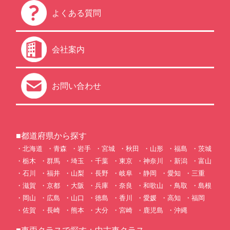
よくある質問
会社案内
お問い合わせ
■都道府県から探す
北海道
青森
岩手
宮城
秋田
山形
福島
茨城
栃木
群馬
埼玉
千葉
東京
神奈川
新潟
富山
石川
福井
山梨
長野
岐阜
静岡
愛知
三重
滋賀
京都
大阪
兵庫
奈良
和歌山
鳥取
島根
岡山
広島
山口
徳島
香川
愛媛
高知
福岡
佐賀
長崎
熊本
大分
宮崎
鹿児島
沖縄
■車両クラスで探す：中古車クラス