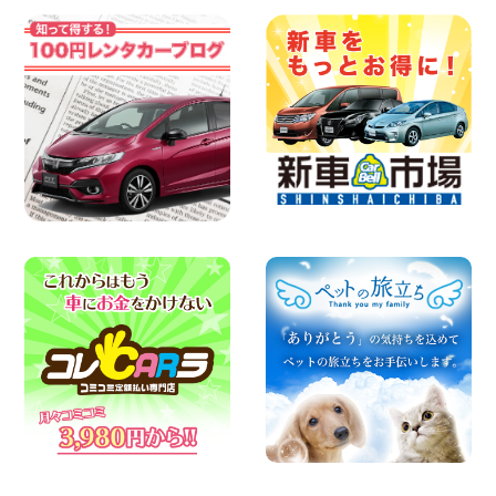
お願い 新潟県 両津店
100円レンタカー 両津
2026年08月07日
日産セレナが新入荷!!中川かの里店!! 愛知
県 中川かの里店
100円レンタカー 中川かの里
2026年08月07日
☆ 夏休みクーポン登場!最大9,500円おト
ク! ☆ 鳥取県 鳥取青谷店
100円レンタカー 鳥取青谷
2026年08月07日
人気のハイエース!! 大阪府 寝屋川太間東
町店
100円レンタカー 寝屋川太間東町
2026年08月07日
夏季休暇のお知らせ 東京都 墨田両国店
100円レンタカー 墨田両国
2026年08月07日
夏季休暇のお知らせ 東京都 墨田文花店
100円レンタカー 墨田文花
2026年08月07日
お盆も休まず営業します! 神奈川県 横浜