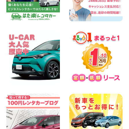
人気の『 軽 トラック 』 ご予約はお早め
に♪ 広島県 ベイシティ宇品店
100円レンタカー ベイシティ宇品
2026年08月08日
★WRX 作業紹介★ 三重県 四日市インタ
ー店
100円レンタカー 四日市インター
2026年08月08日
横浜弥生台店限定!!夏季特別キャンペーン
のお知らせ!! 神奈川県 横浜弥生台店
100円レンタカー 横浜弥生台
2026年08月08日
2026三河安城店お盆休みご連絡 愛知県
三河安城店
100円レンタカー 三河安城
2026年08月08日
☆ お盆特別乗り放題プラン ☆ 埼玉県 杉
戸店
100円レンタカー 杉戸
2026年08月07日
佐渡でのドライブは安全第一!交通事故に
ご注意ください 新潟県 佐渡空港店
100円レンタカー 佐渡空港
2026年08月07日