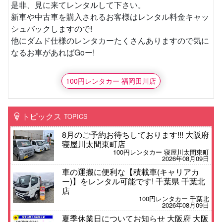
是非、見に来てレンタルして下さい。
新車や中古車を購入されるお客様はレンタル料金キャッ
シュバックしますので!
他にダムド仕様のレンタカーたくさんありますので気に
なるお車があればGoー!
100円レンタカー 福岡田川店
トピックス
TOPICS
8月のご予約お待ちしております!!! 大阪府
寝屋川太間東町店
100円レンタカー 寝屋川太間東町
2026年08月09日
車の運搬に便利な【積載車(キャリアカ
ー)】をレンタル可能です! 千葉県 千葉北
店
100円レンタカー 千葉北
2026年08月09日
夏季休業日についてお知らせ 大阪府 大阪