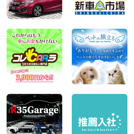
楽しい佐渡旅行を守るために!安全運転の
お願い 新潟県 両津店
100円レンタカー 両津
2026年08月07日
日産セレナが新入荷!!中川かの里店!! 愛知
県 中川かの里店
100円レンタカー 中川かの里
2026年08月07日
☆ 夏休みクーポン登場!最大9,500円おト
ク! ☆ 鳥取県 鳥取青谷店
100円レンタカー 鳥取青谷
2026年08月07日
夏季休暇のお知らせ 東京都 墨田両国店
100円レンタカー 墨田両国
2026年08月07日
夏季休暇のお知らせ 東京都 墨田文花店
100円レンタカー 墨田文花
2026年08月07日
お盆も休まず営業します! 神奈川県 横浜
旭南本宿町店
100円レンタカー 横浜旭南本宿町
2026年08月07日