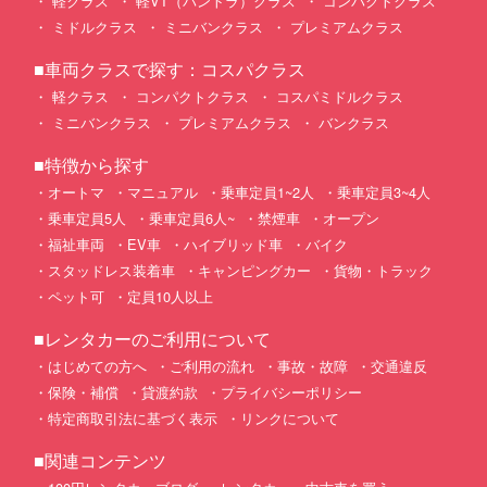
軽クラス
軽VT（バントラ）クラス
コンパクトクラス
ミドルクラス
ミニバンクラス
プレミアムクラス
■車両クラスで探す：コスパクラス
軽クラス
コンパクトクラス
コスパミドルクラス
ミニバンクラス
プレミアムクラス
バンクラス
■特徴から探す
オートマ
マニュアル
乗車定員1~2人
乗車定員3~4人
乗車定員5人
乗車定員6人~
禁煙車
オープン
福祉車両
EV車
ハイブリッド車
バイク
スタッドレス装着車
キャンピングカー
貨物・トラック
ペット可
定員10人以上
■レンタカーのご利用について
はじめての方へ
ご利用の流れ
事故・故障
交通違反
保険・補償
貸渡約款
プライバシーポリシー
特定商取引法に基づく表示
リンクについて
■関連コンテンツ