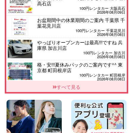
高石店
100円レンタカー 大阪高石
2026年08月09日
お盆期間中の休業期間のご案内 千葉県 千
葉花見川店
100円レンタカー 千葉花見川
2026年08月08日
やっぱりオープンカーは最高!!!ですね 兵
庫県 加古川店
100円レンタカー 加古川
2026年08月08日
格・安!!!夏休みパックのご案内です^^ 東
京都 町田根岸店
100円レンタカー 町田根岸
2026年08月08日
「お得」お盆限定特別料金!! 兵庫県 神戸
すべて見る
西区枝吉店
100円レンタカー 神戸西区枝吉
2026年08月08日
お盆シーズン空きあり!!100円レンタカー
兵庫駅前店はミニバンも安い!! 兵庫県 兵
庫駅前店
100円レンタカー 兵庫駅前
2026年08月08日