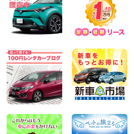
ご注意ください 新潟県 佐渡空港店
100円レンタカー 佐渡空港
2026年08月07日
楽しい佐渡旅行を守るために!安全運転の
お願い 新潟県 両津店
100円レンタカー 両津
2026年08月07日
日産セレナが新入荷!!中川かの里店!! 愛知
県 中川かの里店
100円レンタカー 中川かの里
2026年08月07日
☆ 夏休みクーポン登場!最大9,500円おト
ク! ☆ 鳥取県 鳥取青谷店
100円レンタカー 鳥取青谷
2026年08月07日
人気のハイエース!! 大阪府 寝屋川太間東
町店
100円レンタカー 寝屋川太間東町
2026年08月07日
夏季休暇のお知らせ 東京都 墨田両国店
100円レンタカー 墨田両国
2026年08月07日
夏季休暇のお知らせ 東京都 墨田文花店