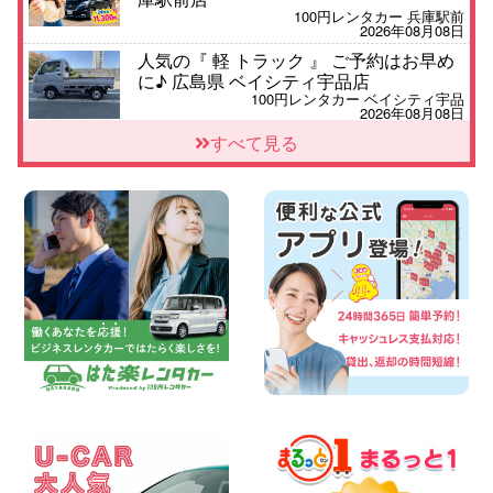
100円レンタカー 兵庫駅前
2026年08月08日
人気の『 軽 トラック 』 ご予約はお早め
に♪ 広島県 ベイシティ宇品店
100円レンタカー ベイシティ宇品
2026年08月08日
★WRX 作業紹介★ 三重県 四日市インタ
すべて見る
ー店
100円レンタカー 四日市インター
2026年08月08日
横浜弥生台店限定!!夏季特別キャンペーン
のお知らせ!! 神奈川県 横浜弥生台店
100円レンタカー 横浜弥生台
2026年08月08日
2026三河安城店お盆休みご連絡 愛知県
三河安城店
100円レンタカー 三河安城
2026年08月08日
☆ お盆特別乗り放題プラン ☆ 埼玉県 杉
戸店
100円レンタカー 杉戸
2026年08月07日
佐渡でのドライブは安全第一!交通事故に