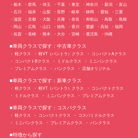
栃木
群馬
埼玉
千葉
東京
神奈川
新潟
富山
石川
福井
山梨
長野
岐阜
静岡
愛知
三重
滋賀
京都
大阪
兵庫
奈良
和歌山
鳥取
島根
岡山
広島
山口
徳島
香川
愛媛
高知
福岡
佐賀
長崎
熊本
大分
宮崎
鹿児島
沖縄
■車両クラスで探す：中古車クラス
軽クラス
軽VT（バントラ）クラス
コンパクトAクラス
コンパクトBクラス
ミドルクラス
ミニバンクラス
プレミアムクラス
バンクラス
店舗オリジナル
■車両クラスで探す：新車クラス
軽クラス
軽VT（バントラ）クラス
コンパクトクラス
ミドルクラス
ミニバンクラス
プレミアムクラス
■車両クラスで探す：コスパクラス
軽クラス
コンパクトクラス
コスパミドルクラス
ミニバンクラス
プレミアムクラス
バンクラス
■特徴から探す