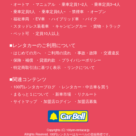
オートマ
マニュアル
乗車定員1~2人
乗車定員3~4人
乗車定員5人
乗車定員6人~
禁煙車
オープン
福祉車両
EV車
ハイブリッド車
バイク
スタッドレス装着車
キャンピングカー
貨物・トラック
ペット可
定員10人以上
■レンタカーのご利用について
はじめての方へ
ご利用の流れ
事故・故障
交通違反
保険・補償
貸渡約款
プライバシーポリシー
特定商取引法に基づく表示
リンクについて
■関連コンテンツ
100円レンタカーブログ
レンタカー・中古車を買う
まるっと１について
新車市場
リクルート
サイトマップ
加盟店ログイン
加盟店募集
Copyrights (C) 100yen-rentacar.jp
Allrights Reserved. 100円レンタカーはカーベルの登録商標です。