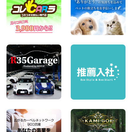
100円レンタカー 墨田文花
2026年08月07日
お盆も休まず営業します! 神奈川県 横浜
旭南本宿町店
100円レンタカー 横浜旭南本宿町
2026年08月07日
お引越しに便利で最適!(禁煙車両) 香川県
坂出川津店
100円レンタカー 坂出川津
2026年08月07日
【カーシェアのレンタカーが2台になりま
した!】 岐阜県 各務原那加店
100円レンタカー 各務原那加
2026年08月06日