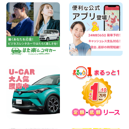
ィ宇品店
100円レンタカー ベイシティ宇品
2026年08月10日
本日レンタカー空きあります!! 北海道 札
幌下手稲通り店
100円レンタカー 札幌下手稲通り
2026年08月10日
車の運搬に便利な【積載車(キャリアカ
ー)】をレンタル可能です! 千葉県 千葉北
店
100円レンタカー 千葉北
2026年08月09日
夏季休業日についてお知らせ 大阪府 大阪
高石店
100円レンタカー 大阪高石
2026年08月09日
お盆期間中の休業期間のご案内 千葉県 千
葉花見川店
100円レンタカー 千葉花見川
2026年08月08日
やっぱりオープンカーは最高!!!ですね 兵
庫県 加古川店
100円レンタカー 加古川
2026年08月08日