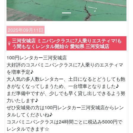
2025年09月11日
三河安城店 ミニバンクラスに7人乗りエスティマ!も
う間もなくレンタル開始☆ 愛知県 三河安城店
100円レンタカー三河安城店
大好評のコスパミニバンクラスに7人乗りのエスティマ
を増車予定♪
大人気の多人数レンタカー、土日になるとどうしても飽
きがなくなってしまうため、一台増車となりました♪
まだ準備中ですが、少しでも早く貸し出しできるよう努
力いたします♪
ぜひ安城発の方は100円レンタカー三河安城店からレン
タルしてくださいね♪
コスパミニバンクラスは24時間ごとに税込み5000円で
レンタルできます☆