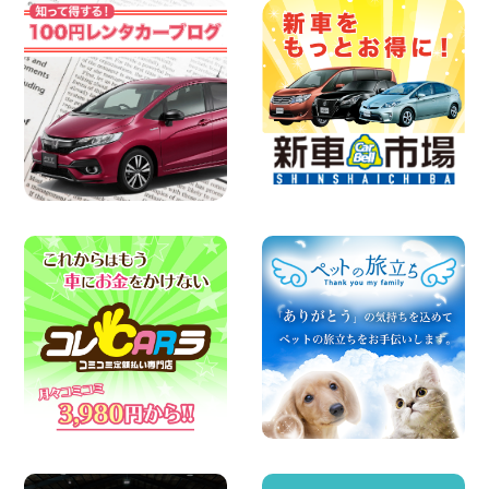
格・安!!!夏休みパックのご案内です^^ 東
京都 町田根岸店
100円レンタカー 町田根岸
2026年08月08日
「お得」お盆限定特別料金!! 兵庫県 神戸
西区枝吉店
100円レンタカー 神戸西区枝吉
2026年08月08日
お盆シーズン空きあり!!100円レンタカー
兵庫駅前店はミニバンも安い!! 兵庫県 兵
庫駅前店
100円レンタカー 兵庫駅前
2026年08月08日
★WRX 作業紹介★ 三重県 四日市インタ
ー店
100円レンタカー 四日市インター
2026年08月08日
横浜弥生台店限定!!夏季特別キャンペーン
のお知らせ!! 神奈川県 横浜弥生台店
100円レンタカー 横浜弥生台
2026年08月08日
2026三河安城店お盆休みご連絡 愛知県
三河安城店
100円レンタカー 三河安城
2026年08月08日