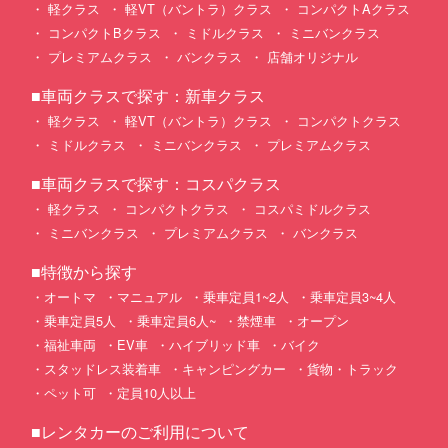
軽クラス
軽VT（バントラ）クラス
コンパクトAクラス
コンパクトBクラス
ミドルクラス
ミニバンクラス
プレミアムクラス
バンクラス
店舗オリジナル
■車両クラスで探す：新車クラス
軽クラス
軽VT（バントラ）クラス
コンパクトクラス
ミドルクラス
ミニバンクラス
プレミアムクラス
■車両クラスで探す：コスパクラス
軽クラス
コンパクトクラス
コスパミドルクラス
ミニバンクラス
プレミアムクラス
バンクラス
■特徴から探す
オートマ
マニュアル
乗車定員1~2人
乗車定員3~4人
乗車定員5人
乗車定員6人~
禁煙車
オープン
福祉車両
EV車
ハイブリッド車
バイク
スタッドレス装着車
キャンピングカー
貨物・トラック
ペット可
定員10人以上
■レンタカーのご利用について