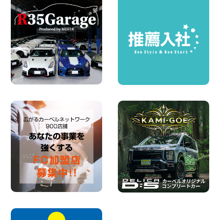
☆ お盆特別乗り放題プラン ☆ 埼玉県 杉
戸店
100円レンタカー 杉戸
2026年08月07日
日産セレナが新入荷!!中川かの里店!! 愛知
県 中川かの里店
100円レンタカー 中川かの里
2026年08月07日