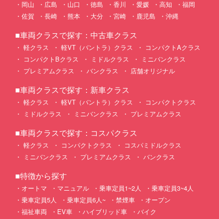
岡山
広島
山口
徳島
香川
愛媛
高知
福岡
佐賀
長崎
熊本
大分
宮崎
鹿児島
沖縄
■車両クラスで探す：中古車クラス
軽クラス
軽VT（バントラ）クラス
コンパクトAクラス
コンパクトBクラス
ミドルクラス
ミニバンクラス
プレミアムクラス
バンクラス
店舗オリジナル
■車両クラスで探す：新車クラス
軽クラス
軽VT（バントラ）クラス
コンパクトクラス
ミドルクラス
ミニバンクラス
プレミアムクラス
■車両クラスで探す：コスパクラス
軽クラス
コンパクトクラス
コスパミドルクラス
ミニバンクラス
プレミアムクラス
バンクラス
■特徴から探す
オートマ
マニュアル
乗車定員1~2人
乗車定員3~4人
乗車定員5人
乗車定員6人~
禁煙車
オープン
福祉車両
EV車
ハイブリッド車
バイク