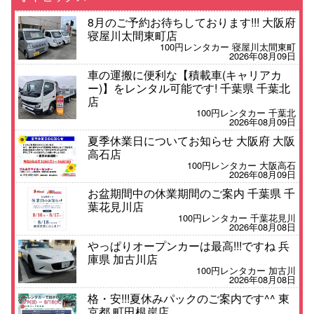
8月のご予約お待ちしております!!! 大阪府
寝屋川太間東町店
100円レンタカー 寝屋川太間東町
2026年08月09日
車の運搬に便利な【積載車(キャリアカ
ー)】をレンタル可能です! 千葉県 千葉北
店
100円レンタカー 千葉北
2026年08月09日
夏季休業日についてお知らせ 大阪府 大阪
高石店
100円レンタカー 大阪高石
2026年08月09日
お盆期間中の休業期間のご案内 千葉県 千
葉花見川店
100円レンタカー 千葉花見川
2026年08月08日
やっぱりオープンカーは最高!!!ですね 兵
庫県 加古川店
100円レンタカー 加古川
2026年08月08日
格・安!!!夏休みパックのご案内です^^ 東
京都 町田根岸店