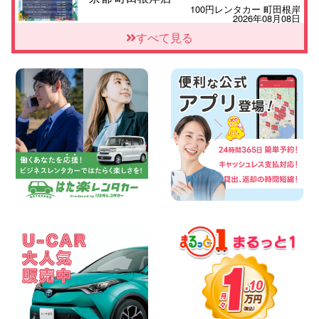
100円レンタカー 町田根岸
2026年08月08日
「お得」お盆限定特別料金!! 兵庫県 神戸
すべて見る
西区枝吉店
100円レンタカー 神戸西区枝吉
2026年08月08日
お盆シーズン空きあり!!100円レンタカー
兵庫駅前店はミニバンも安い!! 兵庫県 兵
庫駅前店
100円レンタカー 兵庫駅前
2026年08月08日
人気の『 軽 トラック 』 ご予約はお早め
に♪ 広島県 ベイシティ宇品店
100円レンタカー ベイシティ宇品
2026年08月08日
★WRX 作業紹介★ 三重県 四日市インタ
ー店
100円レンタカー 四日市インター
2026年08月08日
横浜弥生台店限定!!夏季特別キャンペーン
のお知らせ!! 神奈川県 横浜弥生台店
100円レンタカー 横浜弥生台
2026年08月08日
2026三河安城店お盆休みご連絡 愛知県