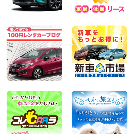
三河安城店
100円レンタカー 三河安城
2026年08月08日
☆ お盆特別乗り放題プラン ☆ 埼玉県 杉
戸店
100円レンタカー 杉戸
2026年08月07日
佐渡でのドライブは安全第一!交通事故に
ご注意ください 新潟県 佐渡空港店
100円レンタカー 佐渡空港
2026年08月07日
楽しい佐渡旅行を守るために!安全運転の
お願い 新潟県 両津店
100円レンタカー 両津
2026年08月07日
日産セレナが新入荷!!中川かの里店!! 愛知
県 中川かの里店
100円レンタカー 中川かの里
2026年08月07日
☆ 夏休みクーポン登場!最大9,500円おト
ク! ☆ 鳥取県 鳥取青谷店
100円レンタカー 鳥取青谷
2026年08月07日