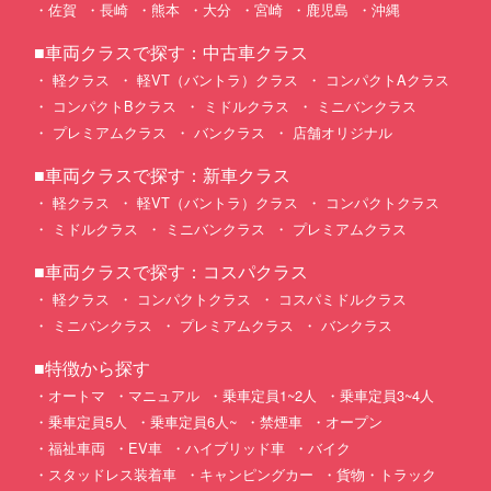
佐賀
長崎
熊本
大分
宮崎
鹿児島
沖縄
■車両クラスで探す：中古車クラス
軽クラス
軽VT（バントラ）クラス
コンパクトAクラス
コンパクトBクラス
ミドルクラス
ミニバンクラス
プレミアムクラス
バンクラス
店舗オリジナル
■車両クラスで探す：新車クラス
軽クラス
軽VT（バントラ）クラス
コンパクトクラス
ミドルクラス
ミニバンクラス
プレミアムクラス
■車両クラスで探す：コスパクラス
軽クラス
コンパクトクラス
コスパミドルクラス
ミニバンクラス
プレミアムクラス
バンクラス
■特徴から探す
オートマ
マニュアル
乗車定員1~2人
乗車定員3~4人
乗車定員5人
乗車定員6人~
禁煙車
オープン
福祉車両
EV車
ハイブリッド車
バイク
スタッドレス装着車
キャンピングカー
貨物・トラック