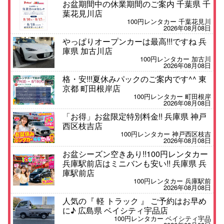
お盆期間中の休業期間のご案内 千葉県 千
葉花見川店
100円レンタカー 千葉花見川
2026年08月08日
やっぱりオープンカーは最高!!!ですね 兵
庫県 加古川店
100円レンタカー 加古川
2026年08月08日
格・安!!!夏休みパックのご案内です^^ 東
京都 町田根岸店
100円レンタカー 町田根岸
2026年08月08日
「お得」お盆限定特別料金!! 兵庫県 神戸
西区枝吉店
100円レンタカー 神戸西区枝吉
2026年08月08日
お盆シーズン空きあり!!100円レンタカー
兵庫駅前店はミニバンも安い!! 兵庫県 兵
庫駅前店
100円レンタカー 兵庫駅前
2026年08月08日
人気の『 軽 トラック 』 ご予約はお早め
に♪ 広島県 ベイシティ宇品店
100円レンタカー ベイシティ宇品