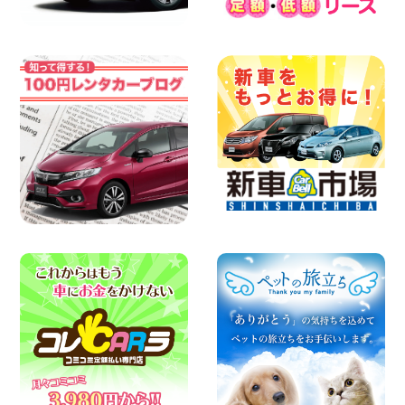
2026年08月07日
日産セレナが新入荷!!中川かの里店!! 愛知
県 中川かの里店
100円レンタカー 中川かの里
2026年08月07日
☆ 夏休みクーポン登場!最大9,500円おト
ク! ☆ 鳥取県 鳥取青谷店
100円レンタカー 鳥取青谷
2026年08月07日
人気のハイエース!! 大阪府 寝屋川太間東
町店
100円レンタカー 寝屋川太間東町
2026年08月07日
夏季休暇のお知らせ 東京都 墨田両国店
100円レンタカー 墨田両国
2026年08月07日
夏季休暇のお知らせ 東京都 墨田文花店
100円レンタカー 墨田文花
2026年08月07日
お盆も休まず営業します! 神奈川県 横浜
旭南本宿町店
100円レンタカー 横浜旭南本宿町