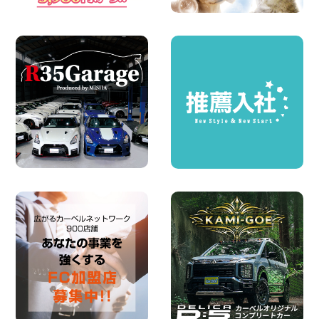
2026年08月07日
お引越しに便利で最適!(禁煙車両) 香川県
坂出川津店
100円レンタカー 坂出川津
2026年08月07日
【カーシェアのレンタカーが2台になりま
した!】 岐阜県 各務原那加店
100円レンタカー 各務原那加
2026年08月06日