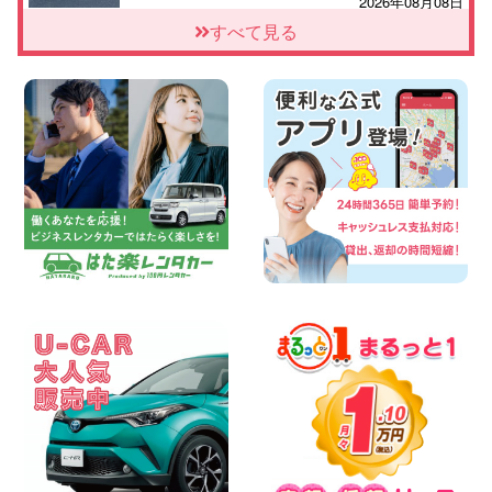
2026年08月08日
★WRX 作業紹介★ 三重県 四日市インタ
すべて見る
ー店
100円レンタカー 四日市インター
2026年08月08日
横浜弥生台店限定!!夏季特別キャンペーン
のお知らせ!! 神奈川県 横浜弥生台店
100円レンタカー 横浜弥生台
2026年08月08日
2026三河安城店お盆休みご連絡 愛知県
三河安城店
100円レンタカー 三河安城
2026年08月08日
☆ お盆特別乗り放題プラン ☆ 埼玉県 杉
戸店
100円レンタカー 杉戸
2026年08月07日
佐渡でのドライブは安全第一!交通事故に
ご注意ください 新潟県 佐渡空港店
100円レンタカー 佐渡空港
2026年08月07日
楽しい佐渡旅行を守るために!安全運転の
お願い 新潟県 両津店
100円レンタカー 両津