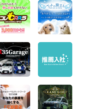
奈川県 横浜弥生台店
100円レンタカー 横浜弥生台
2026年08月07日
お盆も休まず営業します! 神
奈川県 横浜旭南本宿町店
100円レンタカー 横浜旭南本宿町
2026年08月07日
お引越しに便利で最適!(禁煙
車両) 香川県 坂出川津店
100円レンタカー 坂出川津
2026年08月07日
【カーシェアのレンタカーが
2台になりました!】 岐阜県 各
務原那加店
100円レンタカー 各務原那加
2026年08月06日
空き有ります!!コンパクト
SUV 軽 ミニバン 軽トラ 車種
多数!!関東圏必見♪ 東京都 町
田根岸店
100円レンタカー 町田根岸
2026年08月06日
体調崩してませんか?? 兵庫県
加古川店