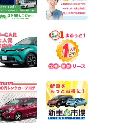
墨田両国店
100円レンタカー 墨田両国
2026年08月07日
三河安城店 8月後半のレンタ
カー予約はお早めに♪ルーミ
ーご予約受付中です! 愛知県
三河安城店
100円レンタカー 三河安城
2026年08月07日
お盆シーズン空きあり!!100円
レンタカー兵庫駅前店OPEN!!
兵庫県 兵庫駅前店
100円レンタカー 兵庫駅前
2026年08月07日
夏季休暇のお知らせ 東京都
墨田文花店
100円レンタカー 墨田文花
2026年08月07日
8月 お盆休みのお知らせ 広島
県 ベイシティ宇品店
100円レンタカー ベイシティ宇品
2026年08月07日
横浜弥生台店限定!!夏季特別
キャンペーンのお知らせ!! 神