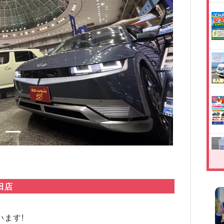
Next
田店
ます!