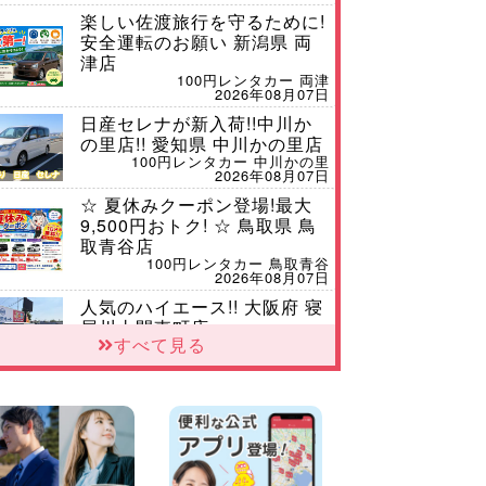
楽しい佐渡旅行を守るために!
安全運転のお願い 新潟県 両
津店
100円レンタカー 両津
2026年08月07日
日産セレナが新入荷!!中川か
の里店!! 愛知県 中川かの里店
100円レンタカー 中川かの里
2026年08月07日
☆ 夏休みクーポン登場!最大
9,500円おトク! ☆ 鳥取県 鳥
取青谷店
100円レンタカー 鳥取青谷
2026年08月07日
人気のハイエース!! 大阪府 寝
屋川太間東町店
すべて見る
100円レンタカー 寝屋川太間東町
2026年08月07日
ダイハツ タフト 納車♪ 三重
県 四日市インター店
100円レンタカー 四日市インター
2026年08月07日
夏季休暇のお知らせ 東京都