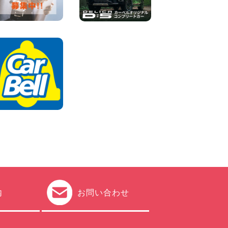
100円レンタカー 加古川
2026年08月06日
ハイエースワゴンGL!!クルー
ズコントロールが付いてい
る〜!! 福島県 福島笹木野店
100円レンタカー 福島笹木野
2026年08月05日
※※超格安日額5,800円※※荷物
運びに最適の軽バンのレンタ
カー!! 出雲ドーム前店 島根県
出雲ドーム前店
100円レンタカー 出雲ドーム前
2026年08月05日
内
お問い合わせ