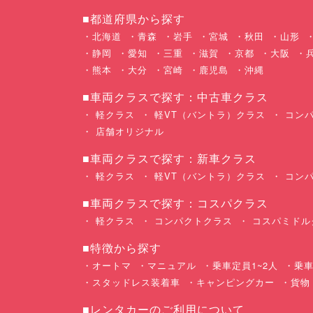
■都道府県から探す
北海道
青森
岩手
宮城
秋田
山形
静岡
愛知
三重
滋賀
京都
大阪
熊本
大分
宮崎
鹿児島
沖縄
■車両クラスで探す：中古車クラス
軽クラス
軽VT（バントラ）クラス
コンパ
店舗オリジナル
■車両クラスで探す：新車クラス
軽クラス
軽VT（バントラ）クラス
コンパ
■車両クラスで探す：コスパクラス
軽クラス
コンパクトクラス
コスパミドル
■特徴から探す
オートマ
マニュアル
乗車定員1~2人
乗車
スタッドレス装着車
キャンピングカー
貨物
■レンタカーのご利用について