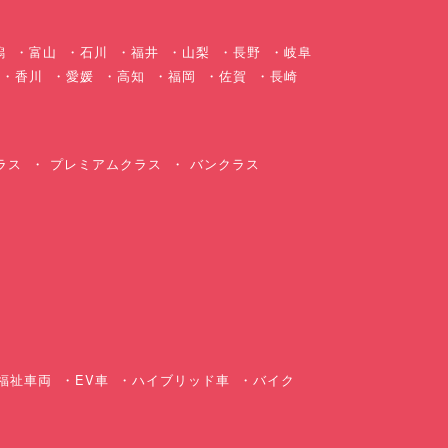
潟
富山
石川
福井
山梨
長野
岐阜
香川
愛媛
高知
福岡
佐賀
長崎
ラス
プレミアムクラス
バンクラス
ス
福祉車両
EV車
ハイブリッド車
バイク