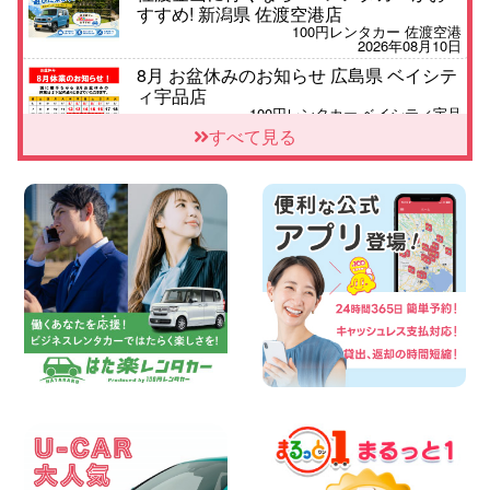
すすめ! 新潟県 佐渡空港店
100円レンタカー 佐渡空港
2026年08月10日
8月 お盆休みのお知らせ 広島県 ベイシテ
ィ宇品店
100円レンタカー ベイシティ宇品
2026年08月10日
すべて見る
本日レンタカー空きあります!! 北海道 札
幌下手稲通り店
100円レンタカー 札幌下手稲通り
2026年08月10日
車の運搬に便利な【積載車(キャリアカ
ー)】をレンタル可能です! 千葉県 千葉北
店
100円レンタカー 千葉北
2026年08月09日
夏季休業日についてお知らせ 大阪府 大阪
高石店
100円レンタカー 大阪高石
2026年08月09日
お盆期間中の休業期間のご案内 千葉県 千
葉花見川店
100円レンタカー 千葉花見川
2026年08月08日