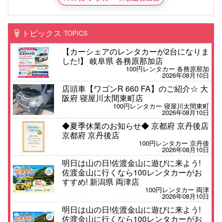
トピックス
TOPICS
【カーシェアのレンタカーが2台になりま
した!】 岐阜県 各務原那加店
100円レンタカー 各務原那加
2026年08月10日
店頭車【ワゴンR 660 FA】のご紹介☆ 大
阪府 寝屋川太間東町店
100円レンタカー 寝屋川太間東町
2026年08月10日
◆夏季休業のお知らせ◆ 京都府 京丹後店
京都府 京丹後店
100円レンタカー 京丹後
2026年08月10日
明日は山の日!佐渡金山に遊びに来よう!
佐渡金山に行くなら100レンタカーがお
すすめ! 新潟県 両津店
100円レンタカー 両津
2026年08月10日
明日は山の日!佐渡金山に遊びに来よう!
佐渡金山に行くなら100レンタカーがお