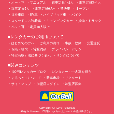
オートマ
マニュアル
乗車定員1~2人
乗車定員3~4人
乗車定員5人
乗車定員6人~
禁煙車
オープン
福祉車両
EV車
ハイブリッド車
バイク
スタッドレス装着車
キャンピングカー
貨物・トラック
ペット可
定員10人以上
■レンタカーのご利用について
はじめての方へ
ご利用の流れ
事故・故障
交通違反
保険・補償
貸渡約款
プライバシーポリシー
特定商取引法に基づく表示
リンクについて
■関連コンテンツ
100円レンタカーブログ
レンタカー・中古車を買う
まるっと１について
新車市場
リクルート
サイトマップ
加盟店ログイン
加盟店募集
Copyrights (C) 100yen-rentacar.jp
Allrights Reserved. 100円レンタカーはカーベルの登録商標です。