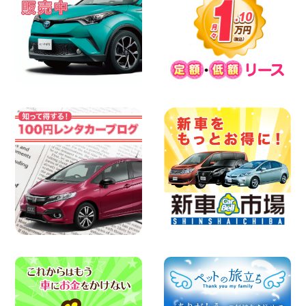
やっぱりオープンカーは最高!!!ですね 兵
庫県 加古川店
100円レンタカー 加古川
2026年08月08日
格・安!!!夏休みパックのご案内です^^ 東
京都 町田根岸店
100円レンタカー 町田根岸
2026年08月08日
「お得」お盆限定特別料金!! 兵庫県 神戸
西区枝吉店
100円レンタカー 神戸西区枝吉
2026年08月08日
お盆シーズン空きあり!!100円レンタカー
兵庫駅前店はミニバンも安い!! 兵庫県 兵
庫駅前店
100円レンタカー 兵庫駅前
2026年08月08日
★WRX 作業紹介★ 三重県 四日市インタ
ー店
100円レンタカー 四日市インター
2026年08月08日
横浜弥生台店限定!!夏季特別キャンペーン
のお知らせ!! 神奈川県 横浜弥生台店
100円レンタカー 横浜弥生台