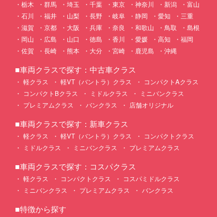
栃木
群馬
埼玉
千葉
東京
神奈川
新潟
富山
石川
福井
山梨
長野
岐阜
静岡
愛知
三重
滋賀
京都
大阪
兵庫
奈良
和歌山
鳥取
島根
岡山
広島
山口
徳島
香川
愛媛
高知
福岡
佐賀
長崎
熊本
大分
宮崎
鹿児島
沖縄
■車両クラスで探す：中古車クラス
軽クラス
軽VT（バントラ）クラス
コンパクトAクラス
コンパクトBクラス
ミドルクラス
ミニバンクラス
プレミアムクラス
バンクラス
店舗オリジナル
■車両クラスで探す：新車クラス
軽クラス
軽VT（バントラ）クラス
コンパクトクラス
ミドルクラス
ミニバンクラス
プレミアムクラス
■車両クラスで探す：コスパクラス
軽クラス
コンパクトクラス
コスパミドルクラス
ミニバンクラス
プレミアムクラス
バンクラス
■特徴から探す