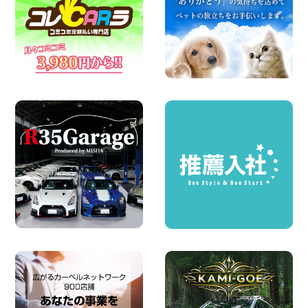
2026年08月08日
2026三河安城店お盆休みご連絡 愛知県
三河安城店
100円レンタカー 三河安城
2026年08月08日
☆ お盆特別乗り放題プラン ☆ 埼玉県 杉
戸店
100円レンタカー 杉戸
2026年08月07日
日産セレナが新入荷!!中川かの里店!! 愛知
県 中川かの里店
100円レンタカー 中川かの里
2026年08月07日
☆ 夏休みクーポン登場!最大9,500円おト
ク! ☆ 鳥取県 鳥取青谷店
100円レンタカー 鳥取青谷
2026年08月07日