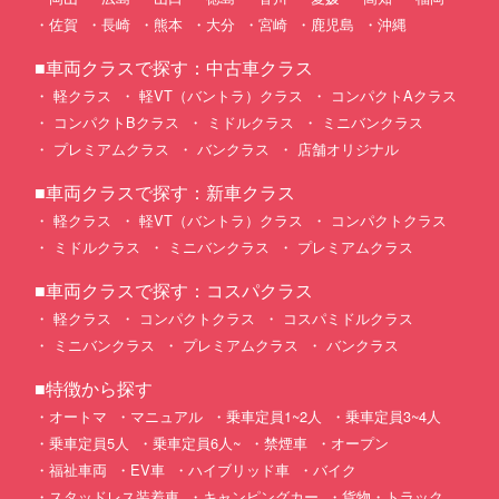
佐賀
長崎
熊本
大分
宮崎
鹿児島
沖縄
■車両クラスで探す：中古車クラス
軽クラス
軽VT（バントラ）クラス
コンパクトAクラス
コンパクトBクラス
ミドルクラス
ミニバンクラス
プレミアムクラス
バンクラス
店舗オリジナル
■車両クラスで探す：新車クラス
軽クラス
軽VT（バントラ）クラス
コンパクトクラス
ミドルクラス
ミニバンクラス
プレミアムクラス
■車両クラスで探す：コスパクラス
軽クラス
コンパクトクラス
コスパミドルクラス
ミニバンクラス
プレミアムクラス
バンクラス
■特徴から探す
オートマ
マニュアル
乗車定員1~2人
乗車定員3~4人
乗車定員5人
乗車定員6人~
禁煙車
オープン
福祉車両
EV車
ハイブリッド車
バイク
スタッドレス装着車
キャンピングカー
貨物・トラック