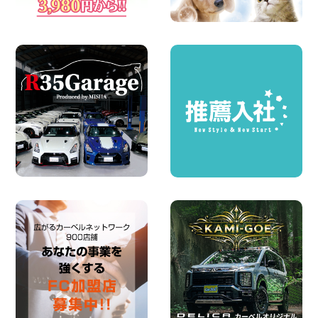
2026年08月07日
お盆も休まず営業します! 神奈川県 横浜
旭南本宿町店
100円レンタカー 横浜旭南本宿町
2026年08月07日
お引越しに便利で最適!(禁煙車両) 香川県
坂出川津店
100円レンタカー 坂出川津
2026年08月07日