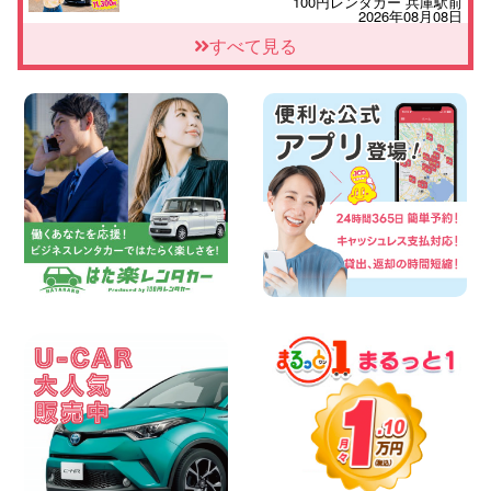
100円レンタカー 兵庫駅前
2026年08月08日
人気の『 軽 トラック 』 ご予約はお早め
すべて見る
に♪ 広島県 ベイシティ宇品店
100円レンタカー ベイシティ宇品
2026年08月08日
★WRX 作業紹介★ 三重県 四日市インタ
ー店
100円レンタカー 四日市インター
2026年08月08日
横浜弥生台店限定!!夏季特別キャンペーン
のお知らせ!! 神奈川県 横浜弥生台店
100円レンタカー 横浜弥生台
2026年08月08日
2026三河安城店お盆休みご連絡 愛知県
三河安城店
100円レンタカー 三河安城
2026年08月08日
☆ お盆特別乗り放題プラン ☆ 埼玉県 杉
戸店
100円レンタカー 杉戸
2026年08月07日
佐渡でのドライブは安全第一!交通事故に
ご注意ください 新潟県 佐渡空港店