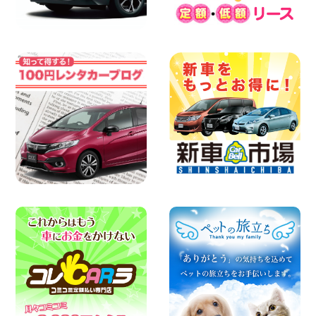
100円レンタカー 佐渡空港
2026年08月07日
楽しい佐渡旅行を守るために!安全運転の
お願い 新潟県 両津店
100円レンタカー 両津
2026年08月07日
日産セレナが新入荷!!中川かの里店!! 愛知
県 中川かの里店
100円レンタカー 中川かの里
2026年08月07日
☆ 夏休みクーポン登場!最大9,500円おト
ク! ☆ 鳥取県 鳥取青谷店
100円レンタカー 鳥取青谷
2026年08月07日
人気のハイエース!! 大阪府 寝屋川太間東
町店
100円レンタカー 寝屋川太間東町
2026年08月07日
夏季休暇のお知らせ 東京都 墨田両国店
100円レンタカー 墨田両国
2026年08月07日
夏季休暇のお知らせ 東京都 墨田文花店
100円レンタカー 墨田文花