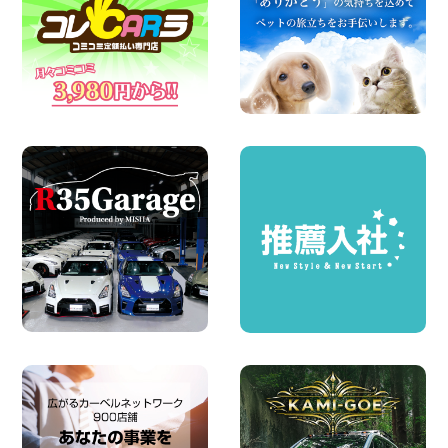
100円レンタカー 墨田文花
2026年08月07日
お盆も休まず営業します! 神奈川県 横浜
旭南本宿町店
100円レンタカー 横浜旭南本宿町
2026年08月07日
お引越しに便利で最適!(禁煙車両) 香川県
坂出川津店
100円レンタカー 坂出川津
2026年08月07日
【カーシェアのレンタカーが2台になりま
した!】 岐阜県 各務原那加店
100円レンタカー 各務原那加
2026年08月06日