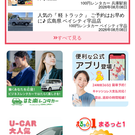
100円レンタカー 兵庫駅前
2026年08月08日
人気の『 軽 トラック 』 ご予約はお早め
に♪ 広島県 ベイシティ宇品店
100円レンタカー ベイシティ宇品
2026年08月08日
★WRX 作業紹介★ 三重県 四日市インタ
すべて見る
ー店
100円レンタカー 四日市インター
2026年08月08日
横浜弥生台店限定!!夏季特別キャンペーン
のお知らせ!! 神奈川県 横浜弥生台店
100円レンタカー 横浜弥生台
2026年08月08日
2026三河安城店お盆休みご連絡 愛知県
三河安城店
100円レンタカー 三河安城
2026年08月08日
☆ お盆特別乗り放題プラン ☆ 埼玉県 杉
戸店
100円レンタカー 杉戸
2026年08月07日
佐渡でのドライブは安全第一!交通事故に
ご注意ください 新潟県 佐渡空港店