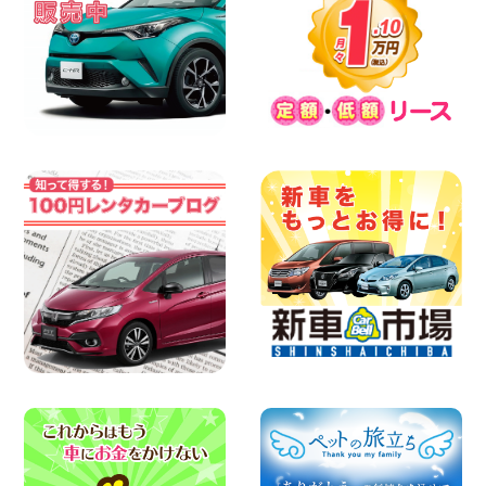
100円レンタカー 佐渡空港
2026年08月07日
楽しい佐渡旅行を守るために!安全運転の
お願い 新潟県 両津店
100円レンタカー 両津
2026年08月07日
日産セレナが新入荷!!中川かの里店!! 愛知
県 中川かの里店
100円レンタカー 中川かの里
2026年08月07日
☆ 夏休みクーポン登場!最大9,500円おト
ク! ☆ 鳥取県 鳥取青谷店
100円レンタカー 鳥取青谷
2026年08月07日
人気のハイエース!! 大阪府 寝屋川太間東
町店
100円レンタカー 寝屋川太間東町
2026年08月07日
夏季休暇のお知らせ 東京都 墨田両国店
100円レンタカー 墨田両国
2026年08月07日
夏季休暇のお知らせ 東京都 墨田文花店