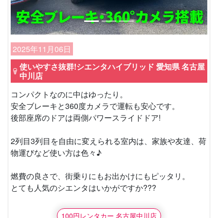
2025年11月06日
使いやすさ抜群!シエンタハイブリッド 愛知県 名古屋
中川店
コンパクトなのに中はゆったり。
安全ブレーキと360度カメラで運転も安心です。
後部座席のドアは両側パワースライドドア!
2列目3列目を自由に変えられる室内は、家族や友達、荷
物運びなど使い方は色々♪
燃費の良さで、街乗りにもお出かけにもピッタリ。
とても人気のシエンタはいかがですか???
100円レンタカー 名古屋中川店