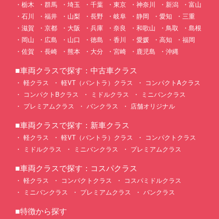
栃木
群馬
埼玉
千葉
東京
神奈川
新潟
富山
石川
福井
山梨
長野
岐阜
静岡
愛知
三重
滋賀
京都
大阪
兵庫
奈良
和歌山
鳥取
島根
岡山
広島
山口
徳島
香川
愛媛
高知
福岡
佐賀
長崎
熊本
大分
宮崎
鹿児島
沖縄
■車両クラスで探す：中古車クラス
軽クラス
軽VT（バントラ）クラス
コンパクトAクラス
コンパクトBクラス
ミドルクラス
ミニバンクラス
プレミアムクラス
バンクラス
店舗オリジナル
■車両クラスで探す：新車クラス
軽クラス
軽VT（バントラ）クラス
コンパクトクラス
ミドルクラス
ミニバンクラス
プレミアムクラス
■車両クラスで探す：コスパクラス
軽クラス
コンパクトクラス
コスパミドルクラス
ミニバンクラス
プレミアムクラス
バンクラス
■特徴から探す