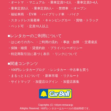
オートマ
マニュアル
乗車定員1~2人
乗車定員3~4人
乗車定員5人
乗車定員6人~
禁煙車
オープン
福祉車両
EV車
ハイブリッド車
バイク
スタッドレス装着車
キャンピングカー
貨物・トラック
ペット可
定員10人以上
■レンタカーのご利用について
はじめての方へ
ご利用の流れ
事故・故障
交通違反
保険・補償
貸渡約款
プライバシーポリシー
特定商取引法に基づく表示
リンクについて
■関連コンテンツ
100円レンタカーブログ
レンタカー・中古車を買う
まるっと１について
新車市場
リクルート
サイトマップ
加盟店ログイン
加盟店募集
Copyrights (C) 100yen-rentacar.jp
Allrights Reserved. 100円レンタカーはカーベルの登録商標です。