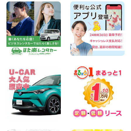
夏季休暇のお知らせ 東京都 墨田両国店
100円レンタカー 墨田両国
2026年08月07日
三河安城店 8月後半のレンタカー予約は
お早めに♪ルーミーご予約受付中です! 愛
知県 三河安城店
100円レンタカー 三河安城
2026年08月07日
お盆シーズン空きあり!!100円レンタカー
兵庫駅前店OPEN!! 兵庫県 兵庫駅前店
100円レンタカー 兵庫駅前
2026年08月07日
夏季休暇のお知らせ 東京都 墨田文花店
100円レンタカー 墨田文花
2026年08月07日
8月 お盆休みのお知らせ 広島県 ベイシテ
ィ宇品店
100円レンタカー ベイシティ宇品
2026年08月07日
横浜弥生台店限定!!夏季特別キャンペーン
のお知らせ!! 神奈川県 横浜弥生台店
100円レンタカー 横浜弥生台