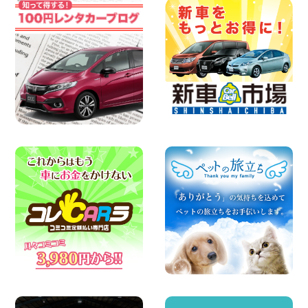
2026年08月07日
お盆も休まず営業します! 神奈川県 横浜
旭南本宿町店
100円レンタカー 横浜旭南本宿町
2026年08月07日
お引越しに便利で最適!(禁煙車両) 香川県
坂出川津店
100円レンタカー 坂出川津
2026年08月07日
【カーシェアのレンタカーが2台になりま
した!】 岐阜県 各務原那加店
100円レンタカー 各務原那加
2026年08月06日
空き有ります!!コンパクトSUV 軽 ミニバ
ン 軽トラ 車種多数!!関東圏必見♪ 東京都
町田根岸店
100円レンタカー 町田根岸
2026年08月06日
体調崩してませんか?? 兵庫県 加古川店
100円レンタカー 加古川
2026年08月06日
ハイエースワゴンGL!!クルーズコントロ
ールが付いている〜!! 福島県 福島笹木野