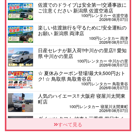
佐渡でのドライブは安全第一!交通事故に
ご注意ください 新潟県 佐渡空港店
100円レンタカー 佐渡空港
2026年08月07日
楽しい佐渡旅行を守るために!安全運転の
お願い 新潟県 両津店
100円レンタカー 両津
2026年08月07日
日産セレナが新入荷!!中川かの里店!! 愛知
県 中川かの里店
100円レンタカー 中川かの里
2026年08月07日
☆ 夏休みクーポン登場!最大9,500円おト
ク! ☆ 鳥取県 鳥取青谷店
100円レンタカー 鳥取青谷
2026年08月07日
人気のハイエース!! 大阪府 寝屋川太間東
町店
100円レンタカー 寝屋川太間東町
2026年08月07日
ダイハツ タフト 納車♪ 三重県 四日市イ
ンター店
すべて見る
100円レンタカー 四日市インター
2026年08月07日