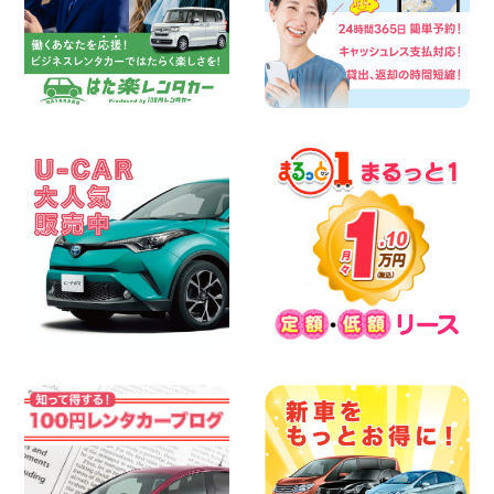
楽しい佐渡旅行を守るために!安全運転の
お願い 新潟県 両津店
100円レンタカー 両津
2026年08月07日
日産セレナが新入荷!!中川かの里店!! 愛知
県 中川かの里店
100円レンタカー 中川かの里
2026年08月07日
☆ 夏休みクーポン登場!最大9,500円おト
ク! ☆ 鳥取県 鳥取青谷店
100円レンタカー 鳥取青谷
2026年08月07日
人気のハイエース!! 大阪府 寝屋川太間東
町店
100円レンタカー 寝屋川太間東町
2026年08月07日
夏季休暇のお知らせ 東京都 墨田両国店
100円レンタカー 墨田両国
2026年08月07日
夏季休暇のお知らせ 東京都 墨田文花店
100円レンタカー 墨田文花
2026年08月07日