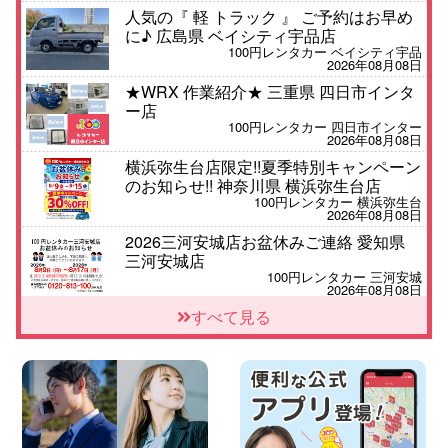
人気の『 軽 トラック 』 ご予約はお早め
に♪ 広島県 ベイシティ宇品店
100円レンタカー ベイシティ宇品
2026年08月08日
★WRX 作業紹介★ 三重県 四日市インタ
ー店
100円レンタカー 四日市インター
2026年08月08日
横浜弥生台店限定!!夏季特別キャンペーン
のお知らせ!! 神奈川県 横浜弥生台店
100円レンタカー 横浜弥生台
2026年08月08日
2026三河安城店お盆休みご連絡 愛知県
三河安城店
100円レンタカー 三河安城
2026年08月08日
☆ お盆特別乗り放題プラン ☆ 埼玉県 杉
すべて見る
戸店
100円レンタカー 杉戸
2026年08月07日
佐渡でのドライブは安全第一!交通事故に
ご注意ください 新潟県 佐渡空港店
100円レンタカー 佐渡空港
2026年08月07日