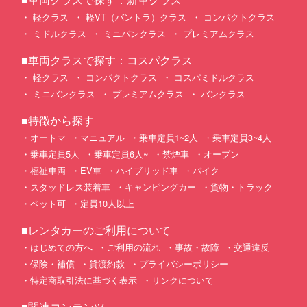
軽クラス
軽VT（バントラ）クラス
コンパクトクラス
ミドルクラス
ミニバンクラス
プレミアムクラス
■車両クラスで探す：コスパクラス
軽クラス
コンパクトクラス
コスパミドルクラス
ミニバンクラス
プレミアムクラス
バンクラス
■特徴から探す
オートマ
マニュアル
乗車定員1~2人
乗車定員3~4人
乗車定員5人
乗車定員6人~
禁煙車
オープン
福祉車両
EV車
ハイブリッド車
バイク
スタッドレス装着車
キャンピングカー
貨物・トラック
ペット可
定員10人以上
■レンタカーのご利用について
はじめての方へ
ご利用の流れ
事故・故障
交通違反
保険・補償
貸渡約款
プライバシーポリシー
特定商取引法に基づく表示
リンクについて
■関連コンテンツ