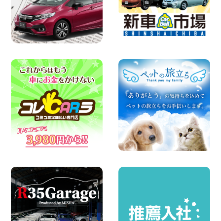
お盆も休まず営業します! 神奈川県 横浜
旭南本宿町店
100円レンタカー 横浜旭南本宿町
2026年08月07日
お引越しに便利で最適!(禁煙車両) 香川県
坂出川津店
100円レンタカー 坂出川津
2026年08月07日
【カーシェアのレンタカーが2台になりま
した!】 岐阜県 各務原那加店
100円レンタカー 各務原那加
2026年08月06日
空き有ります!!コンパクトSUV 軽 ミニバ
ン 軽トラ 車種多数!!関東圏必見♪ 東京都
町田根岸店
100円レンタカー 町田根岸
2026年08月06日
体調崩してませんか?? 兵庫県 加古川店
100円レンタカー 加古川
2026年08月06日
ハイエースワゴンGL!!クルーズコントロ
ールが付いている〜!! 福島県 福島笹木野
店