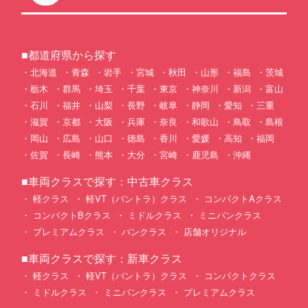
■都道府県から探す
北海道
青森
岩手
宮城
秋田
山形
福島
茨城
栃木
群馬
埼玉
千葉
東京
神奈川
新潟
富山
石川
福井
山梨
長野
岐阜
静岡
愛知
三重
滋賀
京都
大阪
兵庫
奈良
和歌山
鳥取
島根
岡山
広島
山口
徳島
香川
愛媛
高知
福岡
佐賀
長崎
熊本
大分
宮崎
鹿児島
沖縄
■車両クラスで探す：中古車クラス
軽クラス
軽VT（バントラ）クラス
コンパクトAクラス
コンパクトBクラス
ミドルクラス
ミニバンクラス
プレミアムクラス
バンクラス
店舗オリジナル
■車両クラスで探す：新車クラス
軽クラス
軽VT（バントラ）クラス
コンパクトクラス
ミドルクラス
ミニバンクラス
プレミアムクラス