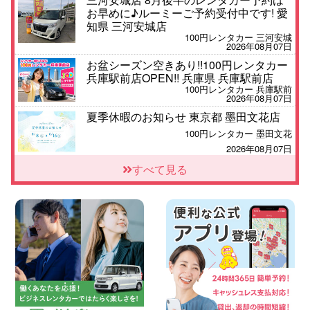
お早めに♪ルーミーご予約受付中です! 愛
知県 三河安城店
100円レンタカー 三河安城
2026年08月07日
お盆シーズン空きあり!!100円レンタカー
兵庫駅前店OPEN!! 兵庫県 兵庫駅前店
100円レンタカー 兵庫駅前
2026年08月07日
夏季休暇のお知らせ 東京都 墨田文花店
100円レンタカー 墨田文花
2026年08月07日
8月 お盆休みのお知らせ 広島県 ベイシテ
すべて見る
ィ宇品店
100円レンタカー ベイシティ宇品
2026年08月07日
横浜弥生台店限定!!夏季特別キャンペーン
のお知らせ!! 神奈川県 横浜弥生台店
100円レンタカー 横浜弥生台
2026年08月07日
お盆も休まず営業します! 神奈川県 横浜
旭南本宿町店
100円レンタカー 横浜旭南本宿町
2026年08月07日