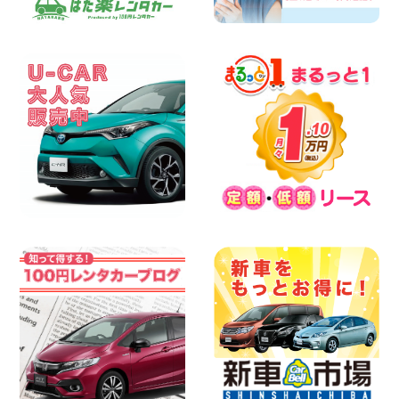
お引越しに便利で最適!(禁煙車両) 香川県
坂出川津店
100円レンタカー 坂出川津
2026年08月07日
【カーシェアのレンタカーが2台になりま
した!】 岐阜県 各務原那加店
100円レンタカー 各務原那加
2026年08月06日
空き有ります!!コンパクトSUV 軽 ミニバ
ン 軽トラ 車種多数!!関東圏必見♪ 東京都
町田根岸店
100円レンタカー 町田根岸
2026年08月06日
体調崩してませんか?? 兵庫県 加古川店
100円レンタカー 加古川
2026年08月06日
【佐渡の夏はレンタカーで自由に!】 新潟
県 両津店
100円レンタカー 両津
2026年08月06日
佐渡空港店はお盆も休まず営業中! 新潟県
佐渡空港店
100円レンタカー 佐渡空港