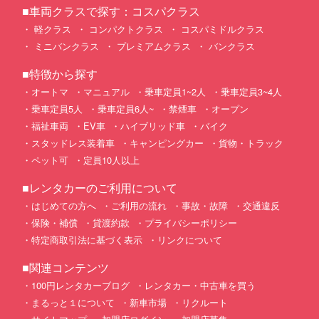
■車両クラスで探す：コスパクラス
軽クラス
コンパクトクラス
コスパミドルクラス
ミニバンクラス
プレミアムクラス
バンクラス
■特徴から探す
オートマ
マニュアル
乗車定員1~2人
乗車定員3~4人
乗車定員5人
乗車定員6人~
禁煙車
オープン
福祉車両
EV車
ハイブリッド車
バイク
スタッドレス装着車
キャンピングカー
貨物・トラック
ペット可
定員10人以上
■レンタカーのご利用について
はじめての方へ
ご利用の流れ
事故・故障
交通違反
保険・補償
貸渡約款
プライバシーポリシー
特定商取引法に基づく表示
リンクについて
■関連コンテンツ
100円レンタカーブログ
レンタカー・中古車を買う
まるっと１について
新車市場
リクルート