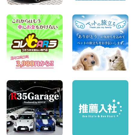
2026年08月06日
☆ お盆特別乗り放題プラン ☆ 埼玉県 杉
戸店
100円レンタカー 杉戸
2026年08月06日
ハイエースワゴンGL!!クルーズコントロ
ールが付いている〜!! 福島県 福島笹木野
店
100円レンタカー 福島笹木野
2026年08月05日
※※超格安日額5,800円※※荷物運びに最適
の軽バンのレンタカー!! 出雲ドーム前店
島根県 出雲ドーム前店
100円レンタカー 出雲ドーム前
2026年08月05日
人気のスペイドワゴン ライトブルーで登
場です! 東京都 羽田空港店
100円レンタカー 羽田空港
2026年08月04日
ちょっとそこまで。もっと気軽に 埼玉県
西武秩父駅前店
100円レンタカー 西武秩父駅前
2026年08月03日