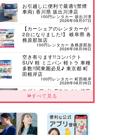
お引越しに便利で最適!(禁煙
車両) 香川県 坂出川津店
100円レンタカー 坂出川津
2026年08月07日
【カーシェアのレンタカーが
2台になりました!】 岐阜県 各
務原那加店
100円レンタカー 各務原那加
2026年08月06日
空き有ります!!コンパクト
SUV 軽 ミニバン 軽トラ 車種
多数!!関東圏必見♪ 東京都 町
田根岸店
100円レンタカー 町田根岸
2026年08月06日
スズキ ワゴンRスマイル 納車
すべて見る
☆ 三重県 四日市インター店
100円レンタカー 四日市インター
2026年08月06日
三河安城店 8月限定!平日限定
レンタカーお得キャンペーン
実施中です♪ 愛知県 三河安城
店