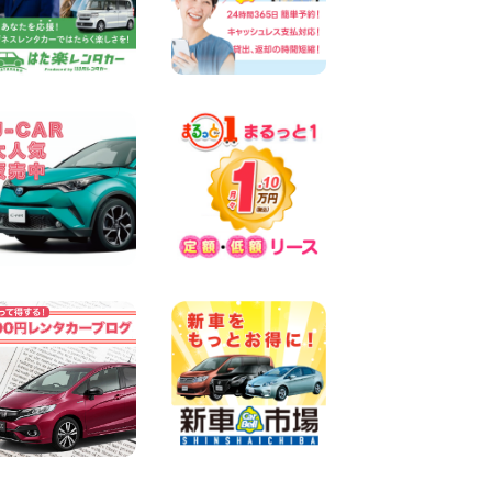
100円レンタカー 三河安城
2026年08月06日
4人乗り軽自動車 ダイハツ:タ
ント 広島県 ベイシティ宇品
店
100円レンタカー ベイシティ宇品
2026年08月06日
体調崩してませんか?? 兵庫県
加古川店
100円レンタカー 加古川
2026年08月06日
【佐渡の夏はレンタカーで自
由に!】 新潟県 両津店
100円レンタカー 両津
2026年08月06日
佐渡空港店はお盆も休まず営
業中! 新潟県 佐渡空港店
100円レンタカー 佐渡空港
2026年08月06日
今週末空きあります☆ 大阪府
寝屋川太間東町店
100円レンタカー 寝屋川太間東町
2026年08月06日
☆ お盆特別乗り放題プラン