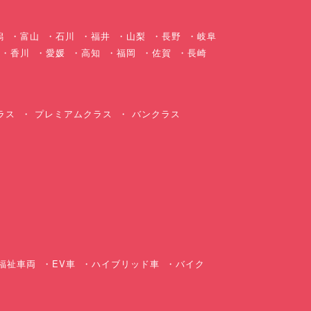
潟
富山
石川
福井
山梨
長野
岐阜
香川
愛媛
高知
福岡
佐賀
長崎
ラス
プレミアムクラス
バンクラス
ス
福祉車両
EV車
ハイブリッド車
バイク