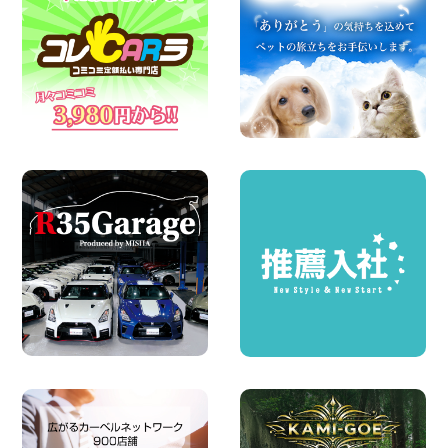
☆ 夏休みクーポン登場!最大9,500円おト
ク! ☆ 鳥取県 鳥取青谷店
100円レンタカー 鳥取青谷
2026年08月07日
夏季休暇のお知らせ 東京都 墨田両国店
100円レンタカー 墨田両国
2026年08月07日
夏季休暇のお知らせ 東京都 墨田文花店
100円レンタカー 墨田文花
2026年08月07日
お盆も休まず営業します! 神奈川県 横浜
旭南本宿町店
100円レンタカー 横浜旭南本宿町
2026年08月07日