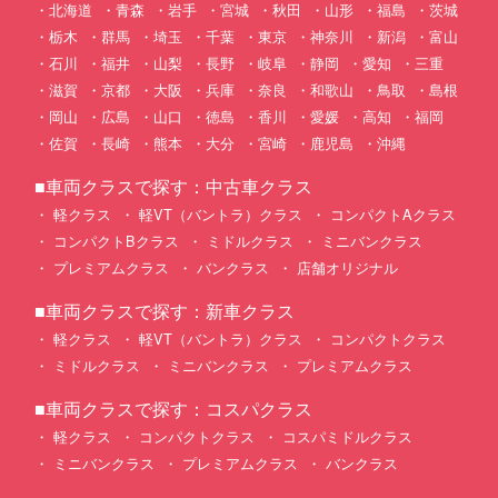
北海道
青森
岩手
宮城
秋田
山形
福島
茨城
栃木
群馬
埼玉
千葉
東京
神奈川
新潟
富山
石川
福井
山梨
長野
岐阜
静岡
愛知
三重
滋賀
京都
大阪
兵庫
奈良
和歌山
鳥取
島根
岡山
広島
山口
徳島
香川
愛媛
高知
福岡
佐賀
長崎
熊本
大分
宮崎
鹿児島
沖縄
■車両クラスで探す：中古車クラス
軽クラス
軽VT（バントラ）クラス
コンパクトAクラス
コンパクトBクラス
ミドルクラス
ミニバンクラス
プレミアムクラス
バンクラス
店舗オリジナル
■車両クラスで探す：新車クラス
軽クラス
軽VT（バントラ）クラス
コンパクトクラス
ミドルクラス
ミニバンクラス
プレミアムクラス
■車両クラスで探す：コスパクラス
軽クラス
コンパクトクラス
コスパミドルクラス
ミニバンクラス
プレミアムクラス
バンクラス