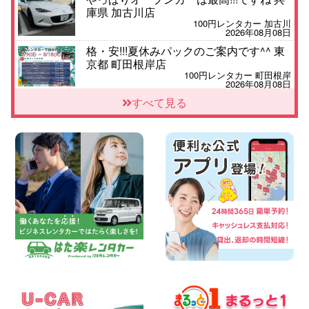
庫県 加古川店
100円レンタカー 加古川
2026年08月08日
格・安!!!夏休みパックのご案内です^^ 東
京都 町田根岸店
100円レンタカー 町田根岸
2026年08月08日
「お得」お盆限定特別料金!! 兵庫県 神戸
すべて見る
西区枝吉店
100円レンタカー 神戸西区枝吉
2026年08月08日
お盆シーズン空きあり!!100円レンタカー
兵庫駅前店はミニバンも安い!! 兵庫県 兵
庫駅前店
100円レンタカー 兵庫駅前
2026年08月08日
人気の『 軽 トラック 』 ご予約はお早め
に♪ 広島県 ベイシティ宇品店
100円レンタカー ベイシティ宇品
2026年08月08日
★WRX 作業紹介★ 三重県 四日市インタ
ー店
100円レンタカー 四日市インター
2026年08月08日