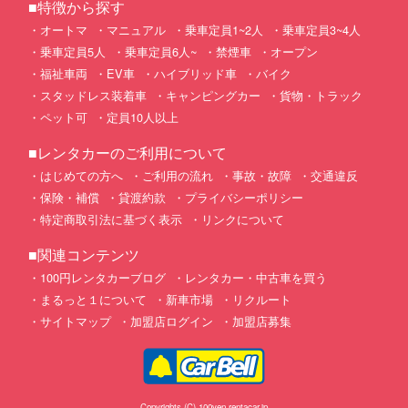
■特徴から探す
オートマ
マニュアル
乗車定員1~2人
乗車定員3~4人
乗車定員5人
乗車定員6人~
禁煙車
オープン
福祉車両
EV車
ハイブリッド車
バイク
スタッドレス装着車
キャンピングカー
貨物・トラック
ペット可
定員10人以上
■レンタカーのご利用について
はじめての方へ
ご利用の流れ
事故・故障
交通違反
保険・補償
貸渡約款
プライバシーポリシー
特定商取引法に基づく表示
リンクについて
■関連コンテンツ
100円レンタカーブログ
レンタカー・中古車を買う
まるっと１について
新車市場
リクルート
サイトマップ
加盟店ログイン
加盟店募集
Copyrights (C) 100yen-rentacar.jp