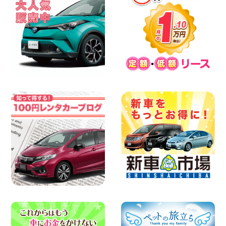
横浜弥生台店限定!!夏季特別キャンペーン
のお知らせ!! 神奈川県 横浜弥生台店
100円レンタカー 横浜弥生台
2026年08月08日
2026三河安城店お盆休みご連絡 愛知県
三河安城店
100円レンタカー 三河安城
2026年08月08日
☆ お盆特別乗り放題プラン ☆ 埼玉県 杉
戸店
100円レンタカー 杉戸
2026年08月07日
佐渡でのドライブは安全第一!交通事故に
ご注意ください 新潟県 佐渡空港店
100円レンタカー 佐渡空港
2026年08月07日
楽しい佐渡旅行を守るために!安全運転の
お願い 新潟県 両津店
100円レンタカー 両津
2026年08月07日
日産セレナが新入荷!!中川かの里店!! 愛知
県 中川かの里店
100円レンタカー 中川かの里
2026年08月07日