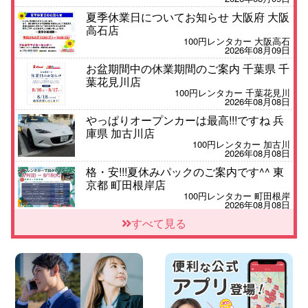
夏季休業日についてお知らせ 大阪府 大阪
高石店
100円レンタカー 大阪高石
2026年08月09日
お盆期間中の休業期間のご案内 千葉県 千
葉花見川店
100円レンタカー 千葉花見川
2026年08月08日
やっぱりオープンカーは最高!!!ですね 兵
庫県 加古川店
100円レンタカー 加古川
2026年08月08日
格・安!!!夏休みパックのご案内です^^ 東
京都 町田根岸店
100円レンタカー 町田根岸
2026年08月08日
「お得」お盆限定特別料金!! 兵庫県 神戸
すべて見る
西区枝吉店
100円レンタカー 神戸西区枝吉
2026年08月08日
お盆シーズン空きあり!!100円レンタカー
兵庫駅前店はミニバンも安い!! 兵庫県 兵
庫駅前店