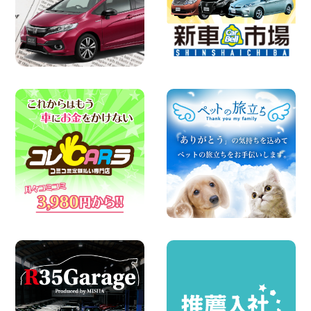
100円レンタカー 佐渡空港
2026年08月07日
楽しい佐渡旅行を守るために!安全運転の
お願い 新潟県 両津店
100円レンタカー 両津
2026年08月07日
日産セレナが新入荷!!中川かの里店!! 愛知
県 中川かの里店
100円レンタカー 中川かの里
2026年08月07日
☆ 夏休みクーポン登場!最大9,500円おト
ク! ☆ 鳥取県 鳥取青谷店
100円レンタカー 鳥取青谷
2026年08月07日
夏季休暇のお知らせ 東京都 墨田両国店
100円レンタカー 墨田両国
2026年08月07日
夏季休暇のお知らせ 東京都 墨田文花店
100円レンタカー 墨田文花
2026年08月07日
お盆も休まず営業します! 神奈川県 横浜
旭南本宿町店