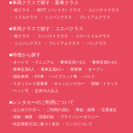
■車両クラスで探す：新車クラス
軽クラス
軽VT（バントラ）クラス
コンパクトクラス
ミドルクラス
ミニバンクラス
プレミアムクラス
■車両クラスで探す：コスパクラス
軽クラス
コンパクトクラス
コスパミドルクラス
ミニバンクラス
プレミアムクラス
バンクラス
■特徴から探す
オートマ
マニュアル
乗車定員1~2人
乗車定員3~4人
乗車定員5人
乗車定員6人~
禁煙車
オープン
福祉車両
EV車
ハイブリッド車
バイク
スタッドレス装着車
キャンピングカー
貨物・トラック
ペット可
定員10人以上
■レンタカーのご利用について
はじめての方へ
ご利用の流れ
事故・故障
交通違反
保険・補償
貸渡約款
プライバシーポリシー
特定商取引法に基づく表示
リンクについて