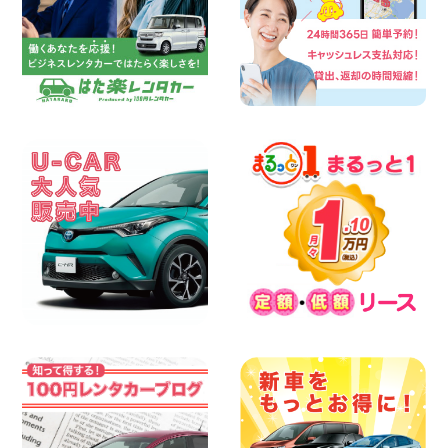
100円レンタカー 兵庫駅前
2026年08月08日
人気の『 軽 トラック 』 ご予約はお早め
に♪ 広島県 ベイシティ宇品店
100円レンタカー ベイシティ宇品
2026年08月08日
★WRX 作業紹介★ 三重県 四日市インタ
ー店
100円レンタカー 四日市インター
2026年08月08日
横浜弥生台店限定!!夏季特別キャンペーン
のお知らせ!! 神奈川県 横浜弥生台店
100円レンタカー 横浜弥生台
2026年08月08日
2026三河安城店お盆休みご連絡 愛知県
三河安城店
100円レンタカー 三河安城
2026年08月08日
☆ お盆特別乗り放題プラン ☆ 埼玉県 杉
戸店
100円レンタカー 杉戸
2026年08月07日
佐渡でのドライブは安全第一!交通事故に
ご注意ください 新潟県 佐渡空港店