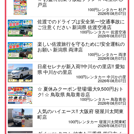
戸店
100円レンタカー 杉戸
2026年08月07日
佐渡でのドライブは安全第一!交通事故に
ご注意ください 新潟県 佐渡空港店
100円レンタカー 佐渡空港
2026年08月07日
楽しい佐渡旅行を守るために!安全運転の
お願い 新潟県 両津店
100円レンタカー 両津
2026年08月07日
日産セレナが新入荷!!中川かの里店!! 愛知
県 中川かの里店
100円レンタカー 中川かの里
2026年08月07日
☆ 夏休みクーポン登場!最大9,500円おト
ク! ☆ 鳥取県 鳥取青谷店
100円レンタカー 鳥取青谷
2026年08月07日
人気のハイエース!! 大阪府 寝屋川太間東
町店
100円レンタカー 寝屋川太間東町
2026年08月07日
ダイハツ タフト 納車♪ 三重県 四日市イ