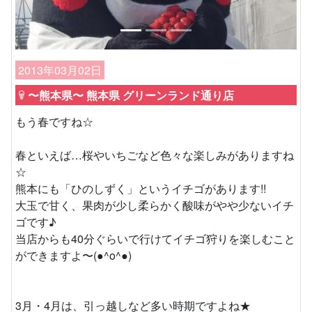
2013年03月02日
〜熊本県〜 熊本県 グリーンランド通り店
もう春ですね☆
春といえば…桜やいちごなど色々な楽しみがありますね
☆
熊本にも「ひのしずく」というイチゴがあります!!
大玉で甘く、果肉が少し柔らかく酸味がやや少ないイチ
ゴです♪
当店からも40分ぐらいで行けてイチゴ狩りを楽しむこと
ができますよ〜(●^o^●)
3月・4月は、引っ越しなど多い時期ですよね★