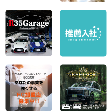
2026年08月06日
ハイエースワゴンGL!!クルーズコントロ
ールが付いている〜!! 福島県 福島笹木野
店
100円レンタカー 福島笹木野
2026年08月05日
※※超格安日額5,800円※※荷物運びに最適
の軽バンのレンタカー!! 出雲ドーム前店
島根県 出雲ドーム前店
100円レンタカー 出雲ドーム前
2026年08月05日