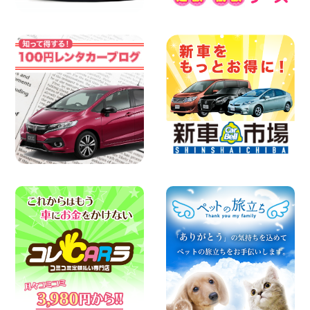
横浜弥生台店限定!!夏季特別キャンペーン
のお知らせ!! 神奈川県 横浜弥生台店
100円レンタカー 横浜弥生台
2026年08月07日
お盆も休まず営業します! 神奈川県 横浜
旭南本宿町店
100円レンタカー 横浜旭南本宿町
2026年08月07日
お引越しに便利で最適!(禁煙車両) 香川県
坂出川津店
100円レンタカー 坂出川津
2026年08月07日
【カーシェアのレンタカーが2台になりま
した!】 岐阜県 各務原那加店
100円レンタカー 各務原那加
2026年08月06日
空き有ります!!コンパクトSUV 軽 ミニバ
ン 軽トラ 車種多数!!関東圏必見♪ 東京都
町田根岸店
100円レンタカー 町田根岸
2026年08月06日
体調崩してませんか?? 兵庫県 加古川店
100円レンタカー 加古川