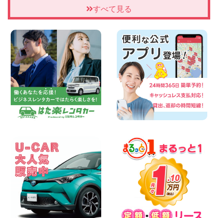
ンター店
すべて見る
100円レンタカー 四日市インター
2026年08月07日
夏季休暇のお知らせ 東京都 墨田両国店
100円レンタカー 墨田両国
2026年08月07日
三河安城店 8月後半のレンタカー予約は
お早めに♪ルーミーご予約受付中です! 愛
知県 三河安城店
100円レンタカー 三河安城
2026年08月07日
お盆シーズン空きあり!!100円レンタカー
兵庫駅前店OPEN!! 兵庫県 兵庫駅前店
100円レンタカー 兵庫駅前
2026年08月07日
夏季休暇のお知らせ 東京都 墨田文花店
100円レンタカー 墨田文花
2026年08月07日
8月 お盆休みのお知らせ 広島県 ベイシテ
ィ宇品店
100円レンタカー ベイシティ宇品
2026年08月07日