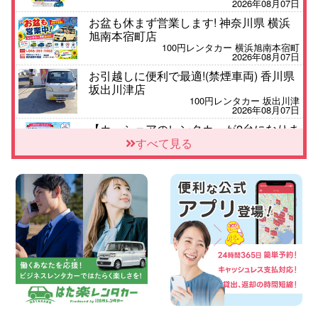
2026年08月07日
お盆も休まず営業します! 神奈川県 横浜
旭南本宿町店
100円レンタカー 横浜旭南本宿町
2026年08月07日
お引越しに便利で最適!(禁煙車両) 香川県
坂出川津店
100円レンタカー 坂出川津
2026年08月07日
【カーシェアのレンタカーが2台になりま
した!】 岐阜県 各務原那加店
すべて見る
100円レンタカー 各務原那加
2026年08月06日
空き有ります!!コンパクトSUV 軽 ミニバ
ン 軽トラ 車種多数!!関東圏必見♪ 東京都
町田根岸店
100円レンタカー 町田根岸
2026年08月06日
スズキ ワゴンRスマイル 納車☆ 三重県
四日市インター店
100円レンタカー 四日市インター
2026年08月06日
三河安城店 8月限定!平日限定レンタカー
お得キャンペーン実施中です♪ 愛知県 三