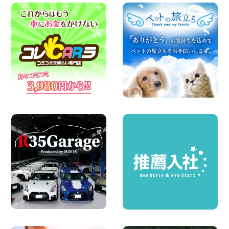
ールが付いている〜!! 福島県 福島笹木野
店
100円レンタカー 福島笹木野
2026年08月05日
※※超格安日額5,800円※※荷物運びに最適
の軽バンのレンタカー!! 出雲ドーム前店
島根県 出雲ドーム前店
100円レンタカー 出雲ドーム前
2026年08月05日
人気のスペイドワゴン ライトブルーで登
場です! 東京都 羽田空港店
100円レンタカー 羽田空港
2026年08月04日
ちょっとそこまで。もっと気軽に 埼玉県
西武秩父駅前店
100円レンタカー 西武秩父駅前
2026年08月03日
圧倒的な存在感!【トヨタ・メガクルーザ
ー】を体感できるチャンスです! 千葉県
千葉北店
100円レンタカー 千葉北
2026年08月03日