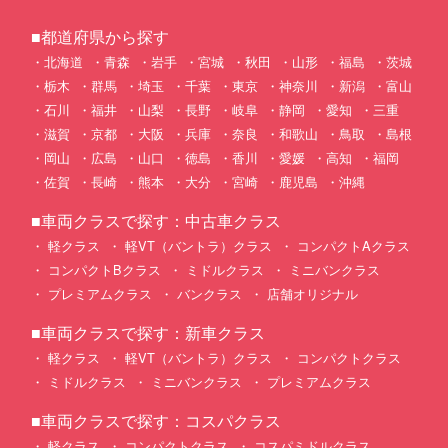
■都道府県から探す
北海道
青森
岩手
宮城
秋田
山形
福島
茨城
栃木
群馬
埼玉
千葉
東京
神奈川
新潟
富山
石川
福井
山梨
長野
岐阜
静岡
愛知
三重
滋賀
京都
大阪
兵庫
奈良
和歌山
鳥取
島根
岡山
広島
山口
徳島
香川
愛媛
高知
福岡
佐賀
長崎
熊本
大分
宮崎
鹿児島
沖縄
■車両クラスで探す：中古車クラス
軽クラス
軽VT（バントラ）クラス
コンパクトAクラス
コンパクトBクラス
ミドルクラス
ミニバンクラス
プレミアムクラス
バンクラス
店舗オリジナル
■車両クラスで探す：新車クラス
軽クラス
軽VT（バントラ）クラス
コンパクトクラス
ミドルクラス
ミニバンクラス
プレミアムクラス
■車両クラスで探す：コスパクラス
軽クラス
コンパクトクラス
コスパミドルクラス