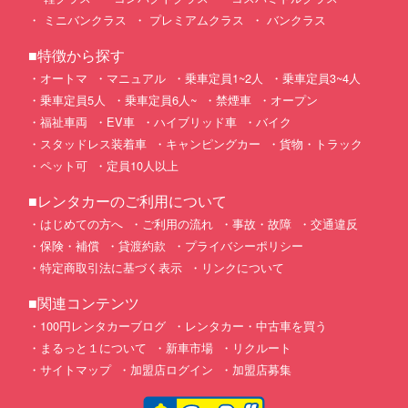
ミニバンクラス
プレミアムクラス
バンクラス
■特徴から探す
オートマ
マニュアル
乗車定員1~2人
乗車定員3~4人
乗車定員5人
乗車定員6人~
禁煙車
オープン
福祉車両
EV車
ハイブリッド車
バイク
スタッドレス装着車
キャンピングカー
貨物・トラック
ペット可
定員10人以上
■レンタカーのご利用について
はじめての方へ
ご利用の流れ
事故・故障
交通違反
保険・補償
貸渡約款
プライバシーポリシー
特定商取引法に基づく表示
リンクについて
■関連コンテンツ
100円レンタカーブログ
レンタカー・中古車を買う
まるっと１について
新車市場
リクルート
サイトマップ
加盟店ログイン
加盟店募集