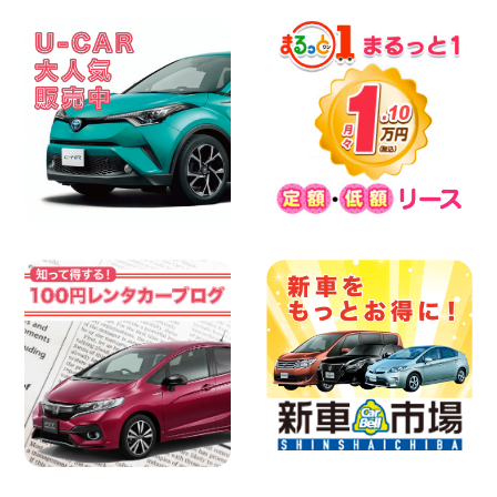
河安城店
100円レンタカー 三河安城
2026年08月06日
体調崩してませんか?? 兵庫県 加古川店
100円レンタカー 加古川
2026年08月06日
【佐渡の夏はレンタカーで自由に!】 新潟
県 両津店
100円レンタカー 両津
2026年08月06日
佐渡空港店はお盆も休まず営業中! 新潟県
佐渡空港店
100円レンタカー 佐渡空港
2026年08月06日
今週末空きあります☆ 大阪府 寝屋川太間
東町店
100円レンタカー 寝屋川太間東町
2026年08月06日
☆ お盆特別乗り放題プラン ☆ 埼玉県 杉
戸店
100円レンタカー 杉戸
2026年08月06日
ハイエースワゴンGL!!クルーズコントロ