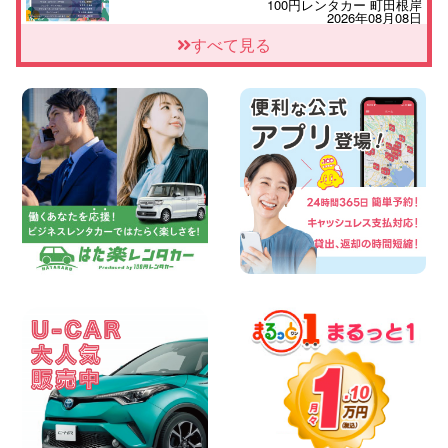
100円レンタカー 町田根岸
2026年08月08日
「お得」お盆限定特別料金!! 兵庫県 神戸
すべて見る
西区枝吉店
100円レンタカー 神戸西区枝吉
2026年08月08日
お盆シーズン空きあり!!100円レンタカー
兵庫駅前店はミニバンも安い!! 兵庫県 兵
庫駅前店
100円レンタカー 兵庫駅前
2026年08月08日
人気の『 軽 トラック 』 ご予約はお早め
に♪ 広島県 ベイシティ宇品店
100円レンタカー ベイシティ宇品
2026年08月08日
★WRX 作業紹介★ 三重県 四日市インタ
ー店
100円レンタカー 四日市インター
2026年08月08日
横浜弥生台店限定!!夏季特別キャンペーン
のお知らせ!! 神奈川県 横浜弥生台店
100円レンタカー 横浜弥生台
2026年08月08日
2026三河安城店お盆休みご連絡 愛知県