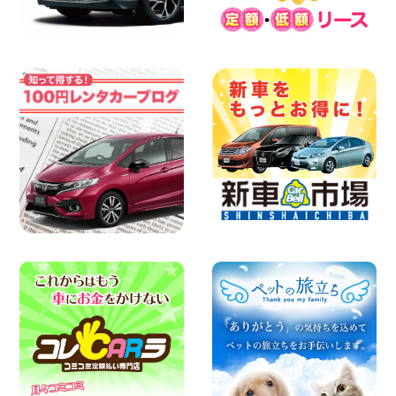
三河安城店
100円レンタカー 三河安城
2026年08月08日
☆ お盆特別乗り放題プラン ☆ 埼玉県 杉
戸店
100円レンタカー 杉戸
2026年08月07日
佐渡でのドライブは安全第一!交通事故に
ご注意ください 新潟県 佐渡空港店
100円レンタカー 佐渡空港
2026年08月07日
楽しい佐渡旅行を守るために!安全運転の
お願い 新潟県 両津店
100円レンタカー 両津
2026年08月07日
日産セレナが新入荷!!中川かの里店!! 愛知
県 中川かの里店
100円レンタカー 中川かの里
2026年08月07日
☆ 夏休みクーポン登場!最大9,500円おト
ク! ☆ 鳥取県 鳥取青谷店
100円レンタカー 鳥取青谷
2026年08月07日
夏季休暇のお知らせ 東京都 墨田両国店