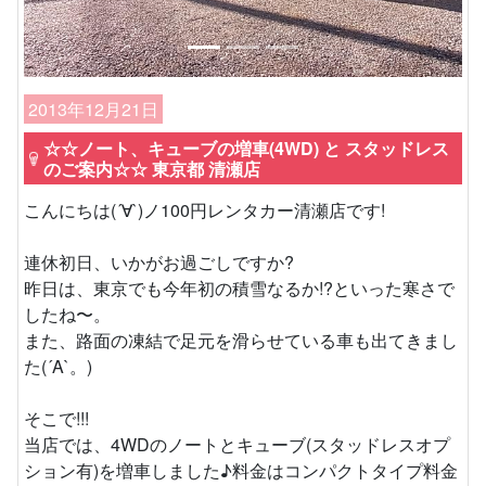
2013年12月21日
☆☆ノート、キューブの増車(4WD) と スタッドレス
のご案内☆☆ 東京都 清瀬店
こんにちは(´∀`)ノ100円レンタカー清瀬店です!
連休初日、いかがお過ごしですか?
昨日は、東京でも今年初の積雪なるか!?といった寒さで
したね〜。
また、路面の凍結で足元を滑らせている車も出てきまし
た(´A`。)
そこで!!!
当店では、4WDのノートとキューブ(スタッドレスオプ
ション有)を増車しました♪料金はコンパクトタイプ料金