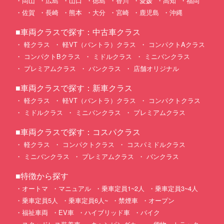
岡山
広島
山口
徳島
香川
愛媛
高知
福岡
佐賀
長崎
熊本
大分
宮崎
鹿児島
沖縄
■車両クラスで探す：中古車クラス
軽クラス
軽VT（バントラ）クラス
コンパクトAクラス
コンパクトBクラス
ミドルクラス
ミニバンクラス
プレミアムクラス
バンクラス
店舗オリジナル
■車両クラスで探す：新車クラス
軽クラス
軽VT（バントラ）クラス
コンパクトクラス
ミドルクラス
ミニバンクラス
プレミアムクラス
■車両クラスで探す：コスパクラス
軽クラス
コンパクトクラス
コスパミドルクラス
ミニバンクラス
プレミアムクラス
バンクラス
■特徴から探す
オートマ
マニュアル
乗車定員1~2人
乗車定員3~4人
乗車定員5人
乗車定員6人~
禁煙車
オープン
福祉車両
EV車
ハイブリッド車
バイク