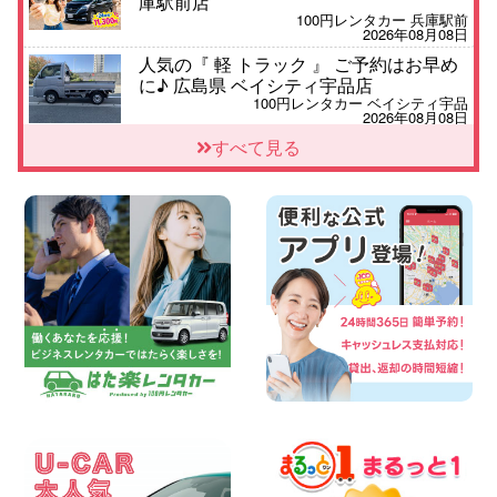
庫駅前店
100円レンタカー 兵庫駅前
2026年08月08日
人気の『 軽 トラック 』 ご予約はお早め
に♪ 広島県 ベイシティ宇品店
100円レンタカー ベイシティ宇品
2026年08月08日
★WRX 作業紹介★ 三重県 四日市インタ
すべて見る
ー店
100円レンタカー 四日市インター
2026年08月08日
横浜弥生台店限定!!夏季特別キャンペーン
のお知らせ!! 神奈川県 横浜弥生台店
100円レンタカー 横浜弥生台
2026年08月08日
2026三河安城店お盆休みご連絡 愛知県
三河安城店
100円レンタカー 三河安城
2026年08月08日
☆ お盆特別乗り放題プラン ☆ 埼玉県 杉
戸店
100円レンタカー 杉戸
2026年08月07日
佐渡でのドライブは安全第一!交通事故に