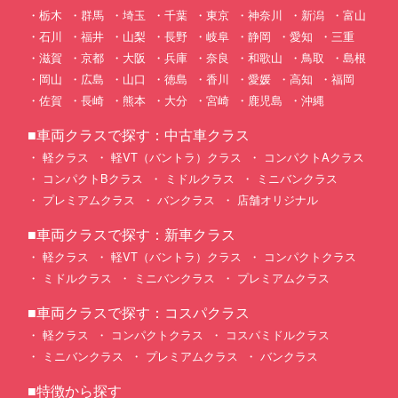
栃木
群馬
埼玉
千葉
東京
神奈川
新潟
富山
石川
福井
山梨
長野
岐阜
静岡
愛知
三重
滋賀
京都
大阪
兵庫
奈良
和歌山
鳥取
島根
岡山
広島
山口
徳島
香川
愛媛
高知
福岡
佐賀
長崎
熊本
大分
宮崎
鹿児島
沖縄
■車両クラスで探す：中古車クラス
軽クラス
軽VT（バントラ）クラス
コンパクトAクラス
コンパクトBクラス
ミドルクラス
ミニバンクラス
プレミアムクラス
バンクラス
店舗オリジナル
■車両クラスで探す：新車クラス
軽クラス
軽VT（バントラ）クラス
コンパクトクラス
ミドルクラス
ミニバンクラス
プレミアムクラス
■車両クラスで探す：コスパクラス
軽クラス
コンパクトクラス
コスパミドルクラス
ミニバンクラス
プレミアムクラス
バンクラス
■特徴から探す