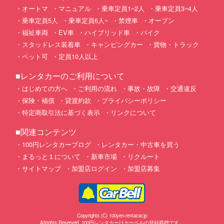
オートマ
マニュアル
乗車定員1~2人
乗車定員3~4人
乗車定員5人
乗車定員6人~
禁煙車
オープン
福祉車両
EV車
ハイブリッド車
バイク
スタッドレス装着車
キャンピングカー
貨物・トラック
ペット可
定員10人以上
■レンタカーのご利用について
はじめての方へ
ご利用の流れ
事故・故障
交通違反
保険・補償
貸渡約款
プライバシーポリシー
特定商取引法に基づく表示
リンクについて
■関連コンテンツ
100円レンタカーブログ
レンタカー・中古車を買う
まるっと１について
新車市場
リクルート
サイトマップ
加盟店ログイン
加盟店募集
Copyrights (C) 100yen-rentacar.jp
Allrights Reserved. 100円レンタカーはカーベルの登録商標です。