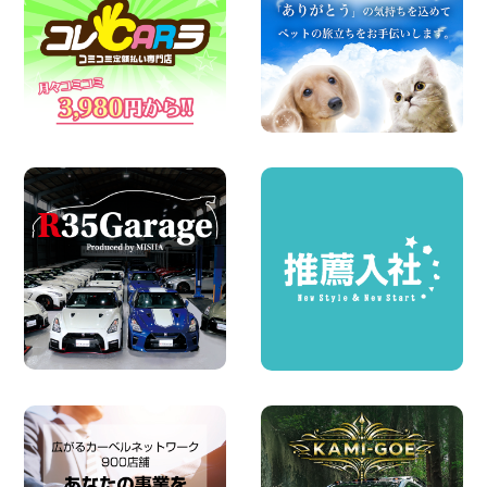
100円レンタカー 墨田文花
2026年08月07日
お盆も休まず営業します! 神奈川県 横浜
旭南本宿町店
100円レンタカー 横浜旭南本宿町
2026年08月07日
お引越しに便利で最適!(禁煙車両) 香川県
坂出川津店
100円レンタカー 坂出川津
2026年08月07日
【カーシェアのレンタカーが2台になりま
した!】 岐阜県 各務原那加店
100円レンタカー 各務原那加
2026年08月06日