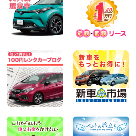
ご注意ください 新潟県 佐渡空港店
100円レンタカー 佐渡空港
2026年08月07日
楽しい佐渡旅行を守るために!安全運転の
お願い 新潟県 両津店
100円レンタカー 両津
2026年08月07日
日産セレナが新入荷!!中川かの里店!! 愛知
県 中川かの里店
100円レンタカー 中川かの里
2026年08月07日
☆ 夏休みクーポン登場!最大9,500円おト
ク! ☆ 鳥取県 鳥取青谷店
100円レンタカー 鳥取青谷
2026年08月07日
人気のハイエース!! 大阪府 寝屋川太間東
町店
100円レンタカー 寝屋川太間東町
2026年08月07日
夏季休暇のお知らせ 東京都 墨田両国店
100円レンタカー 墨田両国
2026年08月07日
夏季休暇のお知らせ 東京都 墨田文花店