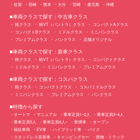
佐賀
長崎
熊本
大分
宮崎
鹿児島
沖縄
■車両クラスで探す：中古車クラス
軽クラス
軽VT（バントラ）クラス
コンパクトAクラス
コンパクトBクラス
ミドルクラス
ミニバンクラス
プレミアムクラス
バンクラス
店舗オリジナル
■車両クラスで探す：新車クラス
軽クラス
軽VT（バントラ）クラス
コンパクトクラス
ミドルクラス
ミニバンクラス
プレミアムクラス
■車両クラスで探す：コスパクラス
軽クラス
コンパクトクラス
コスパミドルクラス
ミニバンクラス
プレミアムクラス
バンクラス
■特徴から探す
オートマ
マニュアル
乗車定員1~2人
乗車定員3~4人
乗車定員5人
乗車定員6人~
禁煙車
オープン
福祉車両
EV車
ハイブリッド車
バイク
スタッドレス装着車
キャンピングカー
貨物・トラック