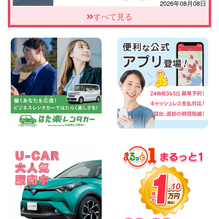
2026年08月08日
★WRX 作業紹介★ 三重県 四日市インタ
すべて見る
ー店
100円レンタカー 四日市インター
2026年08月08日
横浜弥生台店限定!!夏季特別キャンペーン
のお知らせ!! 神奈川県 横浜弥生台店
100円レンタカー 横浜弥生台
2026年08月08日
2026三河安城店お盆休みご連絡 愛知県
三河安城店
100円レンタカー 三河安城
2026年08月08日
☆ お盆特別乗り放題プラン ☆ 埼玉県 杉
戸店
100円レンタカー 杉戸
2026年08月07日
佐渡でのドライブは安全第一!交通事故に
ご注意ください 新潟県 佐渡空港店
100円レンタカー 佐渡空港
2026年08月07日
楽しい佐渡旅行を守るために!安全運転の
お願い 新潟県 両津店
100円レンタカー 両津