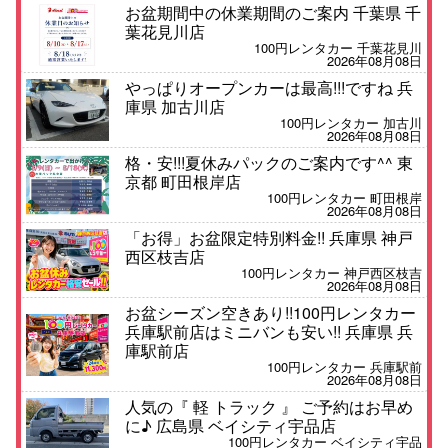
お盆期間中の休業期間のご案内 千葉県 千
葉花見川店
100円レンタカー 千葉花見川
2026年08月08日
やっぱりオープンカーは最高!!!ですね 兵
庫県 加古川店
100円レンタカー 加古川
2026年08月08日
格・安!!!夏休みパックのご案内です^^ 東
京都 町田根岸店
100円レンタカー 町田根岸
2026年08月08日
「お得」お盆限定特別料金!! 兵庫県 神戸
西区枝吉店
100円レンタカー 神戸西区枝吉
2026年08月08日
お盆シーズン空きあり!!100円レンタカー
兵庫駅前店はミニバンも安い!! 兵庫県 兵
庫駅前店
100円レンタカー 兵庫駅前
2026年08月08日
人気の『 軽 トラック 』 ご予約はお早め
に♪ 広島県 ベイシティ宇品店
100円レンタカー ベイシティ宇品