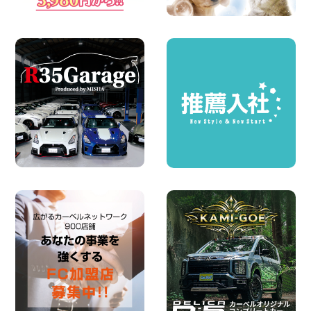
2026年08月07日
お引越しに便利で最適!(禁煙車両) 香川県
坂出川津店
100円レンタカー 坂出川津
2026年08月07日
【カーシェアのレンタカーが2台になりま
した!】 岐阜県 各務原那加店
100円レンタカー 各務原那加
2026年08月06日