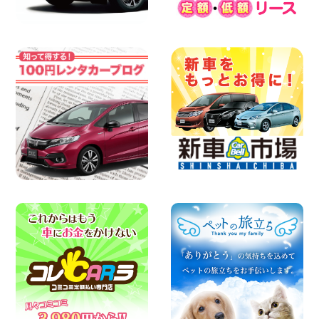
2026年08月07日
日産セレナが新入荷!!中川かの里店!! 愛知
県 中川かの里店
100円レンタカー 中川かの里
2026年08月07日
☆ 夏休みクーポン登場!最大9,500円おト
ク! ☆ 鳥取県 鳥取青谷店
100円レンタカー 鳥取青谷
2026年08月07日
人気のハイエース!! 大阪府 寝屋川太間東
町店
100円レンタカー 寝屋川太間東町
2026年08月07日
夏季休暇のお知らせ 東京都 墨田両国店
100円レンタカー 墨田両国
2026年08月07日
夏季休暇のお知らせ 東京都 墨田文花店
100円レンタカー 墨田文花
2026年08月07日
お盆も休まず営業します! 神奈川県 横浜
旭南本宿町店
100円レンタカー 横浜旭南本宿町