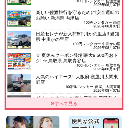
100円レンタカー 佐渡空港
2026年08月07日
楽しい佐渡旅行を守るために!安全運転の
お願い 新潟県 両津店
100円レンタカー 両津
2026年08月07日
日産セレナが新入荷!!中川かの里店!! 愛知
県 中川かの里店
100円レンタカー 中川かの里
2026年08月07日
☆ 夏休みクーポン登場!最大9,500円おト
ク! ☆ 鳥取県 鳥取青谷店
100円レンタカー 鳥取青谷
2026年08月07日
人気のハイエース!! 大阪府 寝屋川太間東
町店
100円レンタカー 寝屋川太間東町
2026年08月07日
ダイハツ タフト 納車♪ 三重県 四日市イ
ンター店
すべて見る
100円レンタカー 四日市インター
2026年08月07日
夏季休暇のお知らせ 東京都 墨田両国店
100円レンタカー 墨田両国