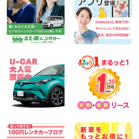
2026年08月07日
三河安城店 8月後半のレンタカー予約は
お早めに♪ルーミーご予約受付中です! 愛
知県 三河安城店
100円レンタカー 三河安城
2026年08月07日
お盆シーズン空きあり!!100円レンタカー
兵庫駅前店OPEN!! 兵庫県 兵庫駅前店
100円レンタカー 兵庫駅前
2026年08月07日
夏季休暇のお知らせ 東京都 墨田文花店
100円レンタカー 墨田文花
2026年08月07日
8月 お盆休みのお知らせ 広島県 ベイシテ
ィ宇品店
100円レンタカー ベイシティ宇品
2026年08月07日
横浜弥生台店限定!!夏季特別キャンペーン
のお知らせ!! 神奈川県 横浜弥生台店
100円レンタカー 横浜弥生台
2026年08月07日
お盆も休まず営業します! 神奈川県 横浜