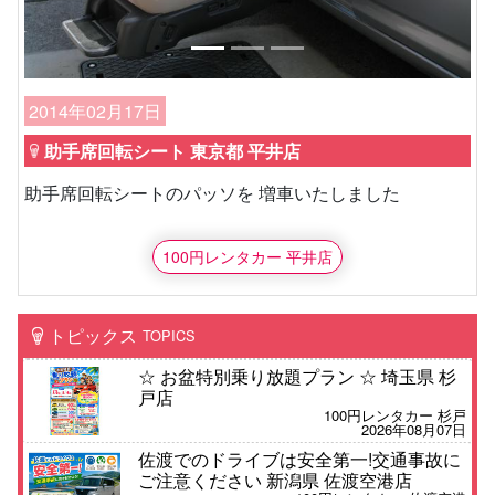
2014年02月17日
助手席回転シート 東京都 平井店
助手席回転シートのパッソを 増車いたしました
100円レンタカー 平井店
トピックス
TOPICS
☆ お盆特別乗り放題プラン ☆ 埼玉県 杉
戸店
100円レンタカー 杉戸
2026年08月07日
佐渡でのドライブは安全第一!交通事故に
ご注意ください 新潟県 佐渡空港店