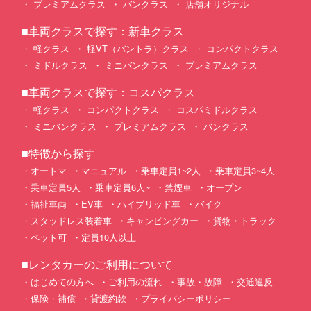
プレミアムクラス
バンクラス
店舗オリジナル
■車両クラスで探す：新車クラス
軽クラス
軽VT（バントラ）クラス
コンパクトクラス
ミドルクラス
ミニバンクラス
プレミアムクラス
■車両クラスで探す：コスパクラス
軽クラス
コンパクトクラス
コスパミドルクラス
ミニバンクラス
プレミアムクラス
バンクラス
■特徴から探す
オートマ
マニュアル
乗車定員1~2人
乗車定員3~4人
乗車定員5人
乗車定員6人~
禁煙車
オープン
福祉車両
EV車
ハイブリッド車
バイク
スタッドレス装着車
キャンピングカー
貨物・トラック
ペット可
定員10人以上
■レンタカーのご利用について
はじめての方へ
ご利用の流れ
事故・故障
交通違反
保険・補償
貸渡約款
プライバシーポリシー