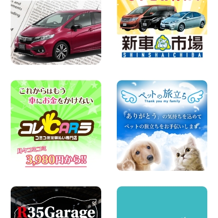
旭南本宿町店
100円レンタカー 横浜旭南本宿町
2026年08月07日
お引越しに便利で最適!(禁煙車両) 香川県
坂出川津店
100円レンタカー 坂出川津
2026年08月07日
【カーシェアのレンタカーが2台になりま
した!】 岐阜県 各務原那加店
100円レンタカー 各務原那加
2026年08月06日
空き有ります!!コンパクトSUV 軽 ミニバ
ン 軽トラ 車種多数!!関東圏必見♪ 東京都
町田根岸店
100円レンタカー 町田根岸
2026年08月06日
体調崩してませんか?? 兵庫県 加古川店
100円レンタカー 加古川
2026年08月06日
ハイエースワゴンGL!!クルーズコントロ
ールが付いている〜!! 福島県 福島笹木野
店
100円レンタカー 福島笹木野
2026年08月05日