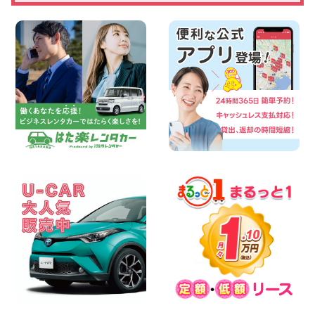
三河安城店
100円レンタカー 三河安城
2026年08月08日
☆ お盆特別乗り放題プラン ☆ 埼玉県 杉
戸店
100円レンタカー 杉戸
2026年08月07日
佐渡でのドライブは安全第一!交通事故に
ご注意ください 新潟県 佐渡空港店
100円レンタカー 佐渡空港
2026年08月07日
楽しい佐渡旅行を守るために!安全運転の
お願い 新潟県 両津店
100円レンタカー 両津
2026年08月07日
日産セレナが新入荷!!中川かの里店!! 愛知
県 中川かの里店
100円レンタカー 中川かの里
2026年08月07日
☆ 夏休みクーポン登場!最大9,500円おト
ク! ☆ 鳥取県 鳥取青谷店
100円レンタカー 鳥取青谷
2026年08月07日
人気のハイエース!! 大阪府 寝屋川太間東