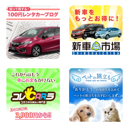
町店
100円レンタカー 寝屋川太間東町
2026年08月07日
夏季休暇のお知らせ 東京都 墨田両国店
100円レンタカー 墨田両国
2026年08月07日
夏季休暇のお知らせ 東京都 墨田文花店
100円レンタカー 墨田文花
2026年08月07日
お盆も休まず営業します! 神奈川県 横浜
旭南本宿町店
100円レンタカー 横浜旭南本宿町
2026年08月07日
お引越しに便利で最適!(禁煙車両) 香川県
坂出川津店
100円レンタカー 坂出川津
2026年08月07日
【カーシェアのレンタカーが2台になりま
した!】 岐阜県 各務原那加店
100円レンタカー 各務原那加
2026年08月06日
体調崩してませんか?? 兵庫県 加古川店