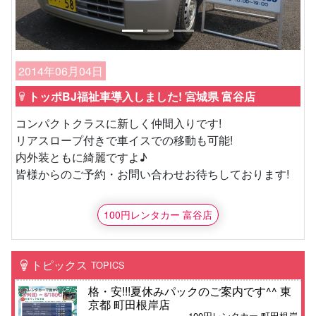
2014年06月04日
トッポBJ福祉車導入しました! 宮城県 富谷店
コンパクトクラスに新しく仲間入りです!
リアスロープ付きで車イスでの移動も可能!
内外装ともに綺麗ですよ♪
皆様からのご予約・お問い合わせお待ちしております!
100円レンタカー 富谷店
トピックス
TOPICS
格・安!!!夏休みパックのご案内です^^ 東
京都 町田根岸店
100円レンタカー 町田根岸