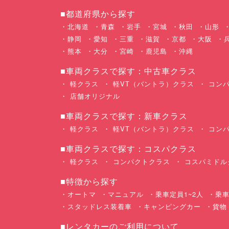
■都道府県から探す
北海道
青森
岩手
宮城
秋田
山形
静岡
愛知
三重
滋賀
京都
大阪
熊本
大分
宮崎
鹿児島
沖縄
■車両クラスで探す：中古車クラス
軽クラス
軽VT（バントラ）クラス
コンパ
店舗オリジナル
■車両クラスで探す：新車クラス
軽クラス
軽VT（バントラ）クラス
コンパ
■車両クラスで探す：コスパクラス
軽クラス
コンパクトクラス
コスパミドル
■特徴から探す
オートマ
マニュアル
乗車定員1~2人
乗車
スタッドレス装着車
キャンピングカー
貨物
■レンタカーのご利用について