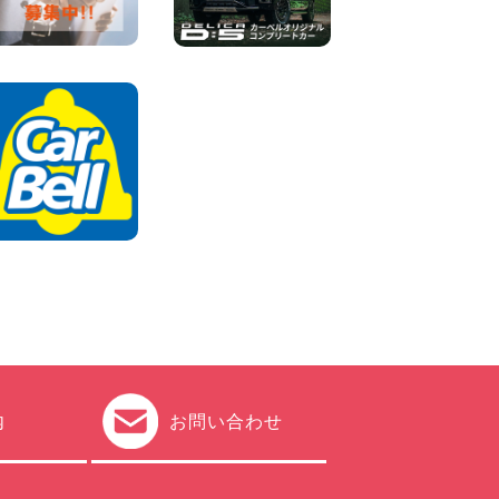
車両) 香川県 坂出川津店
100円レンタカー 坂出川津
2026年08月07日
【カーシェアのレンタカーが
2台になりました!】 岐阜県 各
務原那加店
100円レンタカー 各務原那加
2026年08月06日
内
お問い合わせ