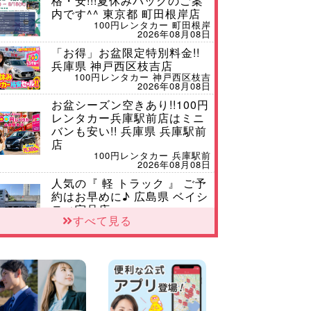
格・安!!!夏休みパックのご案
内です^^ 東京都 町田根岸店
100円レンタカー 町田根岸
2026年08月08日
「お得」お盆限定特別料金!!
兵庫県 神戸西区枝吉店
100円レンタカー 神戸西区枝吉
2026年08月08日
お盆シーズン空きあり!!100円
レンタカー兵庫駅前店はミニ
バンも安い!! 兵庫県 兵庫駅前
店
100円レンタカー 兵庫駅前
2026年08月08日
人気の『 軽 トラック 』 ご予
約はお早めに♪ 広島県 ベイシ
ティ宇品店
すべて見る
100円レンタカー ベイシティ宇品
2026年08月08日
★WRX 作業紹介★ 三重県 四
日市インター店
100円レンタカー 四日市インター
2026年08月08日
横浜弥生台店限定!!夏季特別