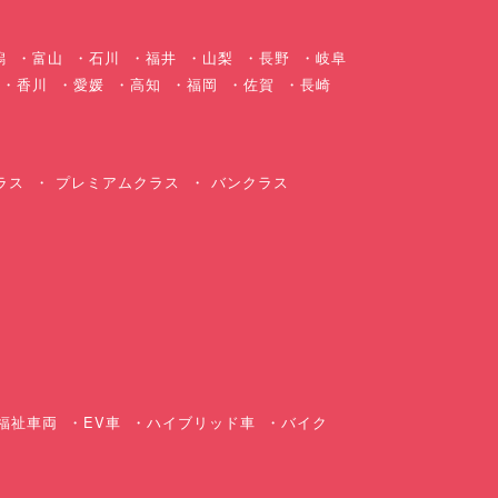
潟
富山
石川
福井
山梨
長野
岐阜
香川
愛媛
高知
福岡
佐賀
長崎
ラス
プレミアムクラス
バンクラス
ス
福祉車両
EV車
ハイブリッド車
バイク