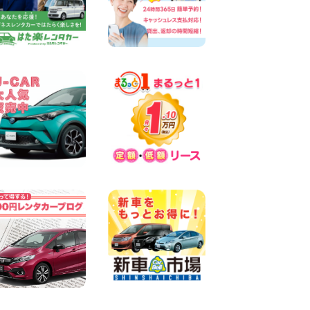
キャンペーンのお知らせ!! 神
奈川県 横浜弥生台店
100円レンタカー 横浜弥生台
2026年08月08日
2026三河安城店お盆休みご連
絡 愛知県 三河安城店
100円レンタカー 三河安城
2026年08月08日
☆ お盆特別乗り放題プラン
☆ 埼玉県 杉戸店
100円レンタカー 杉戸
2026年08月07日
佐渡でのドライブは安全第一!
交通事故にご注意ください 新
潟県 佐渡空港店
100円レンタカー 佐渡空港
2026年08月07日
楽しい佐渡旅行を守るために!
安全運転のお願い 新潟県 両
津店
100円レンタカー 両津
2026年08月07日
日産セレナが新入荷!!中川か
の里店!! 愛知県 中川かの里店