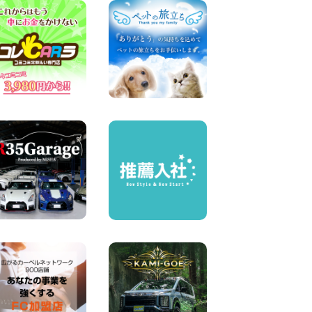
100円レンタカー 中川かの里
2026年08月07日
☆ 夏休みクーポン登場!最大
9,500円おトク! ☆ 鳥取県 鳥
取青谷店
100円レンタカー 鳥取青谷
2026年08月07日
人気のハイエース!! 大阪府 寝
屋川太間東町店
100円レンタカー 寝屋川太間東町
2026年08月07日
夏季休暇のお知らせ 東京都
墨田両国店
100円レンタカー 墨田両国
2026年08月07日
夏季休暇のお知らせ 東京都
墨田文花店
100円レンタカー 墨田文花
2026年08月07日
お盆も休まず営業します! 神
奈川県 横浜旭南本宿町店
100円レンタカー 横浜旭南本宿町
2026年08月07日
お引越しに便利で最適!(禁煙