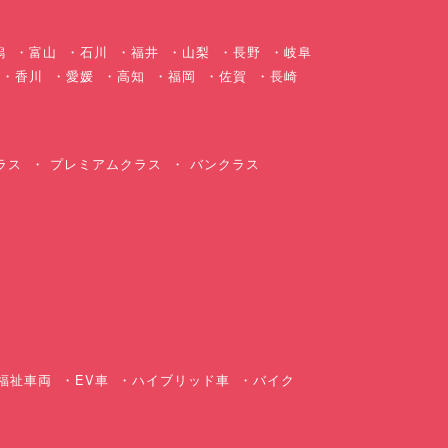
潟
富山
石川
福井
山梨
長野
岐阜
香川
愛媛
高知
福岡
佐賀
長崎
ラス
プレミアムクラス
バンクラス
ス
福祉車両
EV車
ハイブリッド車
バイク