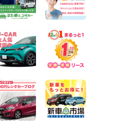
バンも安い!! 兵庫県 兵庫駅前
店
100円レンタカー 兵庫駅前
2026年08月08日
人気の『 軽 トラック 』 ご予
約はお早めに♪ 広島県 ベイシ
ティ宇品店
100円レンタカー ベイシティ宇品
2026年08月08日
★WRX 作業紹介★ 三重県 四
日市インター店
100円レンタカー 四日市インター
2026年08月08日
横浜弥生台店限定!!夏季特別
キャンペーンのお知らせ!! 神
奈川県 横浜弥生台店
100円レンタカー 横浜弥生台
2026年08月08日
2026三河安城店お盆休みご連
絡 愛知県 三河安城店
100円レンタカー 三河安城
2026年08月08日
☆ お盆特別乗り放題プラン
☆ 埼玉県 杉戸店