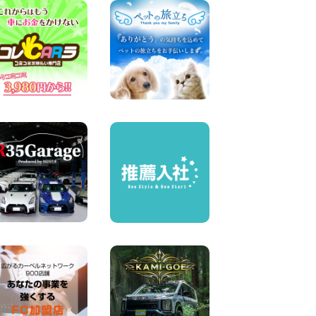
100円レンタカー 杉戸
2026年08月07日
佐渡でのドライブは安全第一!
交通事故にご注意ください 新
潟県 佐渡空港店
100円レンタカー 佐渡空港
2026年08月07日
楽しい佐渡旅行を守るために!
安全運転のお願い 新潟県 両
津店
100円レンタカー 両津
2026年08月07日
日産セレナが新入荷!!中川か
の里店!! 愛知県 中川かの里店
100円レンタカー 中川かの里
2026年08月07日
☆ 夏休みクーポン登場!最大
9,500円おトク! ☆ 鳥取県 鳥
取青谷店
100円レンタカー 鳥取青谷
2026年08月07日
夏季休暇のお知らせ 東京都
墨田両国店
100円レンタカー 墨田両国