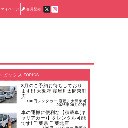
マイページ
会員登録
トピックス
TOPICS
8月のご予約お待ちしており
ます!!! 大阪府 寝屋川太間東町
店
100円レンタカー 寝屋川太間東町
2026年08月09日
車の運搬に便利な【積載車(キ
ャリアカー)】をレンタル可能
です! 千葉県 千葉北店
100円レンタカー 千葉北