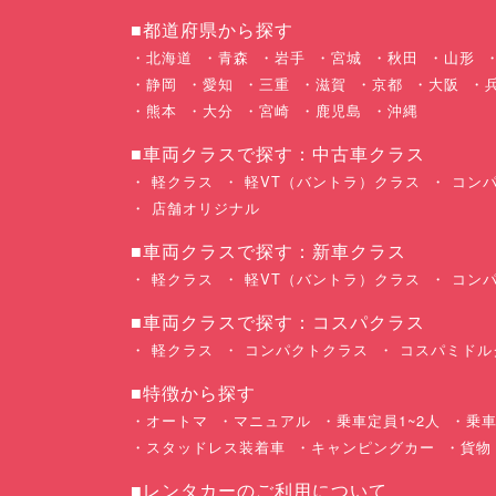
■都道府県から探す
北海道
青森
岩手
宮城
秋田
山形
静岡
愛知
三重
滋賀
京都
大阪
熊本
大分
宮崎
鹿児島
沖縄
■車両クラスで探す：中古車クラス
軽クラス
軽VT（バントラ）クラス
コンパ
店舗オリジナル
■車両クラスで探す：新車クラス
軽クラス
軽VT（バントラ）クラス
コンパ
■車両クラスで探す：コスパクラス
軽クラス
コンパクトクラス
コスパミドル
■特徴から探す
オートマ
マニュアル
乗車定員1~2人
乗車
スタッドレス装着車
キャンピングカー
貨物
■レンタカーのご利用について