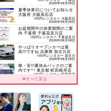
2026年08月09日
夏季休業日についてお知らせ
大阪府 大阪高石店
100円レンタカー 大阪高石
2026年08月09日
お盆期間中の休業期間のご案
内 千葉県 千葉花見川店
100円レンタカー 千葉花見川
2026年08月08日
やっぱりオープンカーは最
高!!!ですね 兵庫県 加古川店
100円レンタカー 加古川
2026年08月08日
格・安!!!夏休みパックのご案
内です^^ 東京都 町田根岸店
100円レンタカー 町田根岸
2026年08月08日
すべて見る
「お得」お盆限定特別料金!!
兵庫県 神戸西区枝吉店
100円レンタカー 神戸西区枝吉
2026年08月08日
お盆シーズン空きあり!!100円
レンタカー兵庫駅前店はミニ