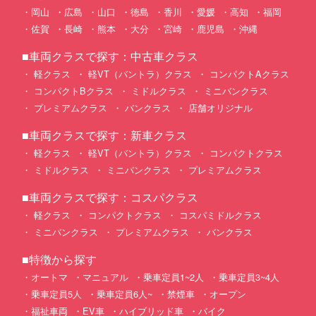
岡山
広島
山口
徳島
香川
愛媛
高知
福岡
佐賀
長崎
熊本
大分
宮崎
鹿児島
沖縄
■車両クラスで探す：中古車クラス
軽クラス
軽VT（バントラ）クラス
コンパクトAクラス
コンパクトBクラス
ミドルクラス
ミニバンクラス
プレミアムクラス
バンクラス
店舗オリジナル
■車両クラスで探す：新車クラス
軽クラス
軽VT（バントラ）クラス
コンパクトクラス
ミドルクラス
ミニバンクラス
プレミアムクラス
■車両クラスで探す：コスパクラス
軽クラス
コンパクトクラス
コスパミドルクラス
ミニバンクラス
プレミアムクラス
バンクラス
■特徴から探す
オートマ
マニュアル
乗車定員1~2人
乗車定員3~4人
乗車定員5人
乗車定員6人~
禁煙車
オープン
福祉車両
EV車
ハイブリッド車
バイク