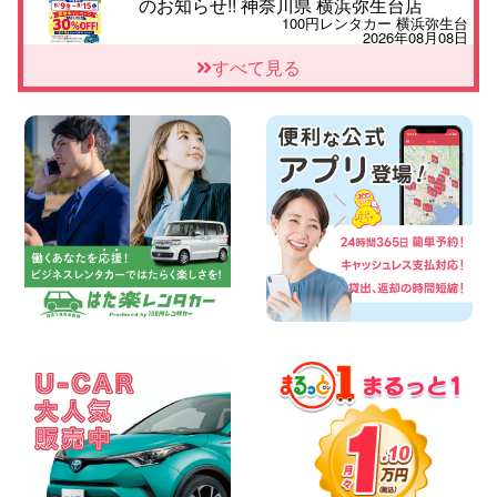
のお知らせ!! 神奈川県 横浜弥生台店
100円レンタカー 横浜弥生台
2026年08月08日
2026三河安城店お盆休みご連絡 愛知県
すべて見る
三河安城店
100円レンタカー 三河安城
2026年08月08日
☆ お盆特別乗り放題プラン ☆ 埼玉県 杉
戸店
100円レンタカー 杉戸
2026年08月07日
佐渡でのドライブは安全第一!交通事故に
ご注意ください 新潟県 佐渡空港店
100円レンタカー 佐渡空港
2026年08月07日
楽しい佐渡旅行を守るために!安全運転の
お願い 新潟県 両津店
100円レンタカー 両津
2026年08月07日
日産セレナが新入荷!!中川かの里店!! 愛知
県 中川かの里店
100円レンタカー 中川かの里
2026年08月07日
☆ 夏休みクーポン登場!最大9,500円おト