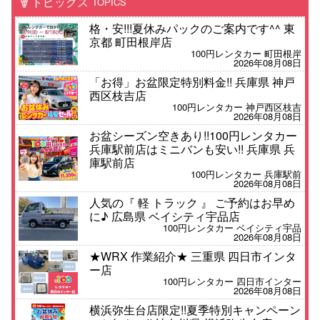
トピックス
TOPICS
格・安!!!夏休みパックのご案内です^^ 東
京都 町田根岸店
100円レンタカー 町田根岸
2026年08月08日
「お得」お盆限定特別料金!! 兵庫県 神戸
西区枝吉店
100円レンタカー 神戸西区枝吉
2026年08月08日
お盆シーズン空きあり!!100円レンタカー
兵庫駅前店はミニバンも安い!! 兵庫県 兵
庫駅前店
100円レンタカー 兵庫駅前
2026年08月08日
人気の『 軽 トラック 』 ご予約はお早め
に♪ 広島県 ベイシティ宇品店
100円レンタカー ベイシティ宇品
2026年08月08日
★WRX 作業紹介★ 三重県 四日市インタ
ー店
100円レンタカー 四日市インター
2026年08月08日
横浜弥生台店限定!!夏季特別キャンペーン