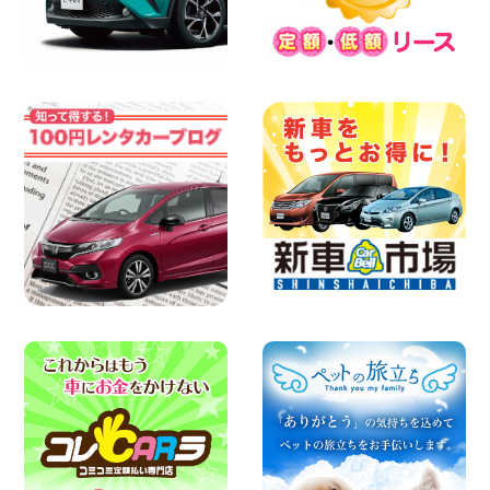
ク! ☆ 鳥取県 鳥取青谷店
100円レンタカー 鳥取青谷
2026年08月07日
人気のハイエース!! 大阪府 寝屋川太間東
町店
100円レンタカー 寝屋川太間東町
2026年08月07日
夏季休暇のお知らせ 東京都 墨田両国店
100円レンタカー 墨田両国
2026年08月07日
夏季休暇のお知らせ 東京都 墨田文花店
100円レンタカー 墨田文花
2026年08月07日
お盆も休まず営業します! 神奈川県 横浜
旭南本宿町店
100円レンタカー 横浜旭南本宿町
2026年08月07日
お引越しに便利で最適!(禁煙車両) 香川県
坂出川津店
100円レンタカー 坂出川津
2026年08月07日
【カーシェアのレンタカーが2台になりま