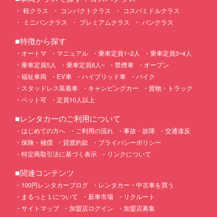
軽クラス
コンパクトクラス
コスパミドルクラス
ミニバンクラス
プレミアムクラス
バンクラス
■特徴から探す
オートマ
マニュアル
乗車定員1~2人
乗車定員3~4人
乗車定員5人
乗車定員6人~
禁煙車
オープン
福祉車両
EV車
ハイブリッド車
バイク
スタッドレス装着車
キャンピングカー
貨物・トラック
ペット可
定員10人以上
■レンタカーのご利用について
はじめての方へ
ご利用の流れ
事故・故障
交通違反
保険・補償
貸渡約款
プライバシーポリシー
特定商取引法に基づく表示
リンクについて
■関連コンテンツ
100円レンタカーブログ
レンタカー・中古車を買う
まるっと１について
新車市場
リクルート
サイトマップ
加盟店ログイン
加盟店募集