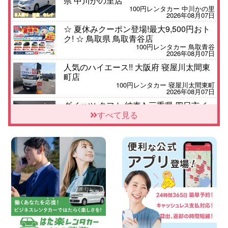
県 中川かの里店
100円レンタカー 中川かの里
2026年08月07日
☆ 夏休みクーポン登場!最大9,500円おト
ク! ☆ 鳥取県 鳥取青谷店
100円レンタカー 鳥取青谷
2026年08月07日
人気のハイエース!! 大阪府 寝屋川太間東
町店
100円レンタカー 寝屋川太間東町
2026年08月07日
ダイハツ タフト 納車♪ 三重県 四日市イ
ンター店
すべて見る
100円レンタカー 四日市インター
2026年08月07日
夏季休暇のお知らせ 東京都 墨田両国店
100円レンタカー 墨田両国
2026年08月07日
三河安城店 8月後半のレンタカー予約は
お早めに♪ルーミーご予約受付中です! 愛
知県 三河安城店
100円レンタカー 三河安城
2026年08月07日