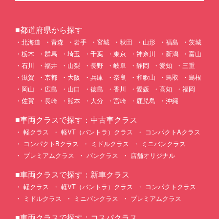
■都道府県から探す
北海道
青森
岩手
宮城
秋田
山形
福島
茨城
栃木
群馬
埼玉
千葉
東京
神奈川
新潟
富山
石川
福井
山梨
長野
岐阜
静岡
愛知
三重
滋賀
京都
大阪
兵庫
奈良
和歌山
鳥取
島根
岡山
広島
山口
徳島
香川
愛媛
高知
福岡
佐賀
長崎
熊本
大分
宮崎
鹿児島
沖縄
■車両クラスで探す：中古車クラス
軽クラス
軽VT（バントラ）クラス
コンパクトAクラス
コンパクトBクラス
ミドルクラス
ミニバンクラス
プレミアムクラス
バンクラス
店舗オリジナル
■車両クラスで探す：新車クラス
軽クラス
軽VT（バントラ）クラス
コンパクトクラス
ミドルクラス
ミニバンクラス
プレミアムクラス
■車両クラスで探す：コスパクラス