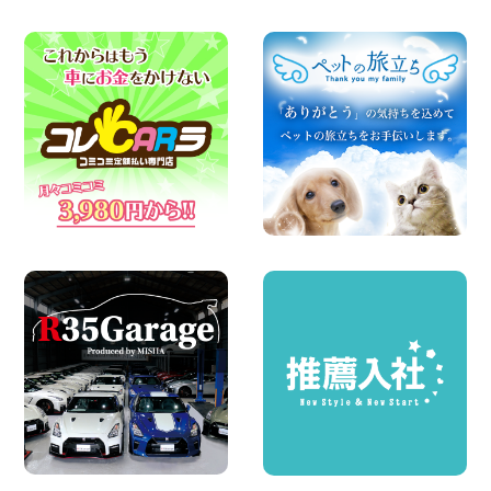
【カーシェアのレンタカーが2台になりま
した!】 岐阜県 各務原那加店
100円レンタカー 各務原那加
2026年08月06日
空き有ります!!コンパクトSUV 軽 ミニバ
ン 軽トラ 車種多数!!関東圏必見♪ 東京都
町田根岸店
100円レンタカー 町田根岸
2026年08月06日
体調崩してませんか?? 兵庫県 加古川店
100円レンタカー 加古川
2026年08月06日
ハイエースワゴンGL!!クルーズコントロ
ールが付いている〜!! 福島県 福島笹木野
店
100円レンタカー 福島笹木野
2026年08月05日
※※超格安日額5,800円※※荷物運びに最適
の軽バンのレンタカー!! 出雲ドーム前店
島根県 出雲ドーム前店
100円レンタカー 出雲ドーム前
2026年08月05日