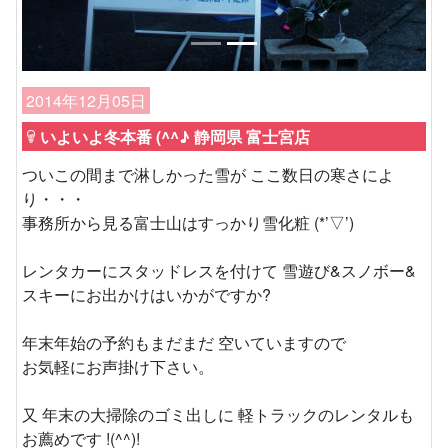
2014年12月05日
いよいよ冬本番 (^^♪ 静岡県 富士宮店
ついこの間まで淋しかった雪が ここ数日の寒さによ
り・・・
事務所から見る富士山はすっかり雪化粧 (*’▽’)
レンタカーにスタッドレスを付けて 雪遊び&スノボー&
スキーにお出かけはいかがですか?
年末年始の予約もまだまだ 空いていますので
お気軽にお声掛け下さい。
又 年末の大掃除のゴミ出しに 軽トラックのレンタルも
お薦めです !(^^)!