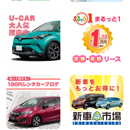
お盆シーズン空きあり!!100円レンタカー
兵庫駅前店OPEN!! 兵庫県 兵庫駅前店
100円レンタカー 兵庫駅前
2026年08月07日
夏季休暇のお知らせ 東京都 墨田文花店
100円レンタカー 墨田文花
2026年08月07日
8月 お盆休みのお知らせ 広島県 ベイシテ
ィ宇品店
100円レンタカー ベイシティ宇品
2026年08月07日
横浜弥生台店限定!!夏季特別キャンペーン
のお知らせ!! 神奈川県 横浜弥生台店
100円レンタカー 横浜弥生台
2026年08月07日
お盆も休まず営業します! 神奈川県 横浜
旭南本宿町店
100円レンタカー 横浜旭南本宿町
2026年08月07日
お引越しに便利で最適!(禁煙車両) 香川県
坂出川津店
100円レンタカー 坂出川津
2026年08月07日