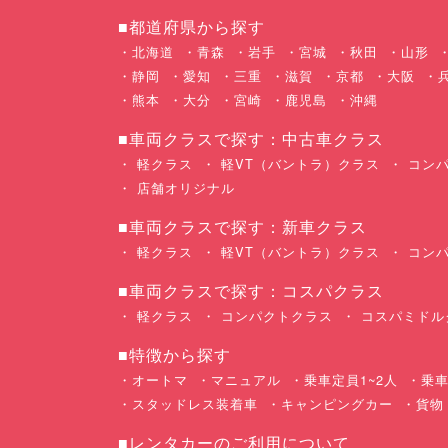
■都道府県から探す
北海道
青森
岩手
宮城
秋田
山形
静岡
愛知
三重
滋賀
京都
大阪
熊本
大分
宮崎
鹿児島
沖縄
■車両クラスで探す：中古車クラス
軽クラス
軽VT（バントラ）クラス
コンパ
店舗オリジナル
■車両クラスで探す：新車クラス
軽クラス
軽VT（バントラ）クラス
コンパ
■車両クラスで探す：コスパクラス
軽クラス
コンパクトクラス
コスパミドル
■特徴から探す
オートマ
マニュアル
乗車定員1~2人
乗車
スタッドレス装着車
キャンピングカー
貨物
■レンタカーのご利用について