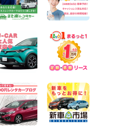
☆ お盆特別乗り放題プラン
☆ 埼玉県 杉戸店
100円レンタカー 杉戸
2026年08月07日
佐渡でのドライブは安全第一!
交通事故にご注意ください 新
潟県 佐渡空港店
100円レンタカー 佐渡空港
2026年08月07日
楽しい佐渡旅行を守るために!
安全運転のお願い 新潟県 両
津店
100円レンタカー 両津
2026年08月07日
日産セレナが新入荷!!中川か
の里店!! 愛知県 中川かの里店
100円レンタカー 中川かの里
2026年08月07日
☆ 夏休みクーポン登場!最大
9,500円おトク! ☆ 鳥取県 鳥
取青谷店
100円レンタカー 鳥取青谷
2026年08月07日
人気のハイエース!! 大阪府 寝