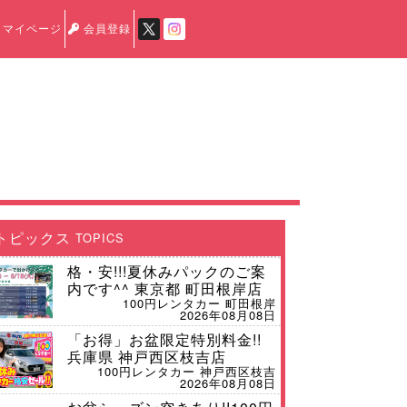
マイページ
会員登録
トピックス
TOPICS
格・安!!!夏休みパックのご案
内です^^ 東京都 町田根岸店
100円レンタカー 町田根岸
2026年08月08日
「お得」お盆限定特別料金!!
兵庫県 神戸西区枝吉店
100円レンタカー 神戸西区枝吉
2026年08月08日