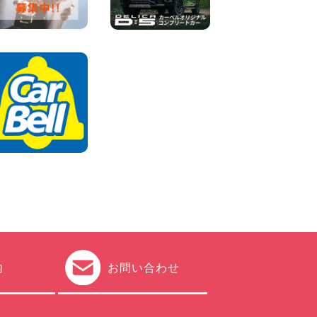
体調崩してませんか?? 兵庫県
加古川店
100円レンタカー 加古川
2026年08月06日
ハイエースワゴンGL!!クルー
ズコントロールが付いてい
る〜!! 福島県 福島笹木野店
100円レンタカー 福島笹木野
2026年08月05日
内
お問い合わせ