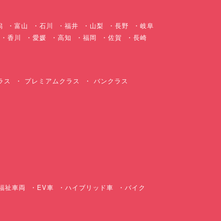
潟
富山
石川
福井
山梨
長野
岐阜
香川
愛媛
高知
福岡
佐賀
長崎
ラス
プレミアムクラス
バンクラス
ス
福祉車両
EV車
ハイブリッド車
バイク