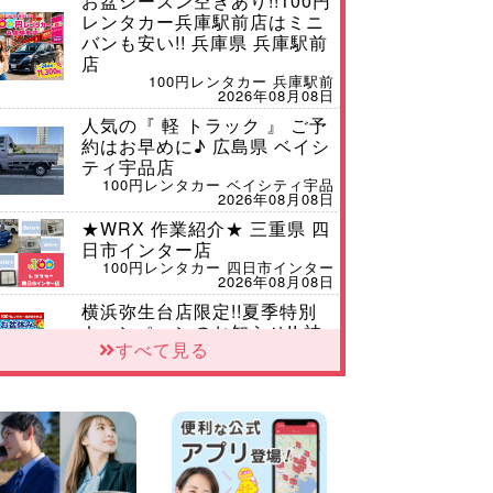
お盆シーズン空きあり!!100円
レンタカー兵庫駅前店はミニ
バンも安い!! 兵庫県 兵庫駅前
店
100円レンタカー 兵庫駅前
2026年08月08日
人気の『 軽 トラック 』 ご予
約はお早めに♪ 広島県 ベイシ
ティ宇品店
100円レンタカー ベイシティ宇品
2026年08月08日
★WRX 作業紹介★ 三重県 四
日市インター店
100円レンタカー 四日市インター
2026年08月08日
横浜弥生台店限定!!夏季特別
キャンペーンのお知らせ!! 神
すべて見る
奈川県 横浜弥生台店
100円レンタカー 横浜弥生台
2026年08月08日
2026三河安城店お盆休みご連
絡 愛知県 三河安城店
100円レンタカー 三河安城
2026年08月08日