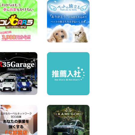
屋川太間東町店
100円レンタカー 寝屋川太間東町
2026年08月07日
夏季休暇のお知らせ 東京都
墨田両国店
100円レンタカー 墨田両国
2026年08月07日
夏季休暇のお知らせ 東京都
墨田文花店
100円レンタカー 墨田文花
2026年08月07日
お盆も休まず営業します! 神
奈川県 横浜旭南本宿町店
100円レンタカー 横浜旭南本宿町
2026年08月07日
お引越しに便利で最適!(禁煙
車両) 香川県 坂出川津店
100円レンタカー 坂出川津
2026年08月07日
【カーシェアのレンタカーが
2台になりました!】 岐阜県 各
務原那加店
100円レンタカー 各務原那加
2026年08月06日