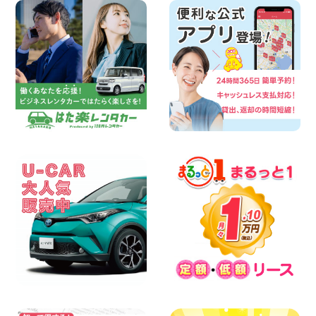
2026年08月07日
横浜弥生台店限定!!夏季特別キャンペーン
のお知らせ!! 神奈川県 横浜弥生台店
100円レンタカー 横浜弥生台
2026年08月07日
お盆も休まず営業します! 神奈川県 横浜
旭南本宿町店
100円レンタカー 横浜旭南本宿町
2026年08月07日
お引越しに便利で最適!(禁煙車両) 香川県
坂出川津店
100円レンタカー 坂出川津
2026年08月07日
【カーシェアのレンタカーが2台になりま
した!】 岐阜県 各務原那加店
100円レンタカー 各務原那加
2026年08月06日
空き有ります!!コンパクトSUV 軽 ミニバ
ン 軽トラ 車種多数!!関東圏必見♪ 東京都
町田根岸店
100円レンタカー 町田根岸
2026年08月06日
体調崩してませんか?? 兵庫県 加古川店
100円レンタカー 加古川