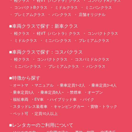
軽クラス
軽VT（バントラ）クラス
コンパクトAクラス
コンパクトBクラス
ミドルクラス
ミニバンクラス
プレミアムクラス
バンクラス
店舗オリジナル
■車両クラスで探す：新車クラス
軽クラス
軽VT（バントラ）クラス
コンパクトクラス
ミドルクラス
ミニバンクラス
プレミアムクラス
■車両クラスで探す：コスパクラス
軽クラス
コンパクトクラス
コスパミドルクラス
ミニバンクラス
プレミアムクラス
バンクラス
■特徴から探す
オートマ
マニュアル
乗車定員1~2人
乗車定員3~4人
乗車定員5人
乗車定員6人~
禁煙車
オープン
福祉車両
EV車
ハイブリッド車
バイク
スタッドレス装着車
キャンピングカー
貨物・トラック
ペット可
定員10人以上
■レンタカーのご利用について