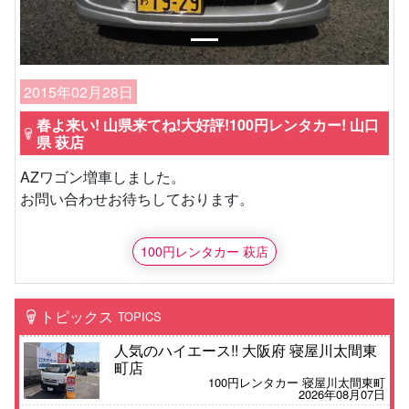
2015年02月28日
春よ来い! 山県来てね!大好評!100円レンタカー! 山口
県 萩店
AZワゴン増車しました。
お問い合わせお待ちしております。
100円レンタカー 萩店
トピックス
TOPICS
人気のハイエース!! 大阪府 寝屋川太間東
町店
100円レンタカー 寝屋川太間東町
2026年08月07日