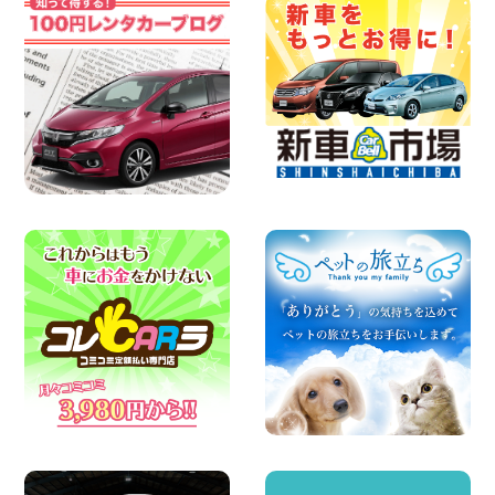
2026年08月06日
【佐渡の夏はレンタカーで自由に!】 新潟
県 両津店
100円レンタカー 両津
2026年08月06日
佐渡空港店はお盆も休まず営業中! 新潟県
佐渡空港店
100円レンタカー 佐渡空港
2026年08月06日
☆ お盆特別乗り放題プラン ☆ 埼玉県 杉
戸店
100円レンタカー 杉戸
2026年08月06日
ハイエースワゴンGL!!クルーズコントロ
ールが付いている〜!! 福島県 福島笹木野
店
100円レンタカー 福島笹木野
2026年08月05日
※※超格安日額5,800円※※荷物運びに最適
の軽バンのレンタカー!! 出雲ドーム前店
島根県 出雲ドーム前店
100円レンタカー 出雲ドーム前
2026年08月05日