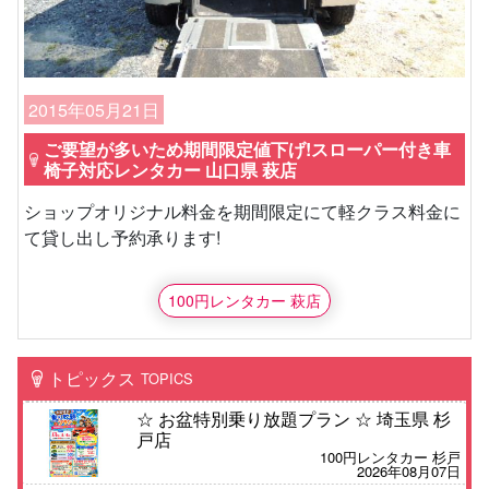
2015年05月21日
ご要望が多いため期間限定値下げ!スローパー付き車
椅子対応レンタカー 山口県 萩店
ショップオリジナル料金を期間限定にて軽クラス料金に
て貸し出し予約承ります!
100円レンタカー 萩店
トピックス
TOPICS
☆ お盆特別乗り放題プラン ☆ 埼玉県 杉
戸店
100円レンタカー 杉戸
2026年08月07日