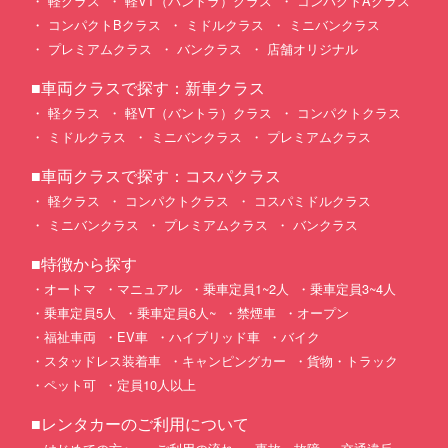
軽クラス
軽VT（バントラ）クラス
コンパクトAクラス
コンパクトBクラス
ミドルクラス
ミニバンクラス
プレミアムクラス
バンクラス
店舗オリジナル
■車両クラスで探す：新車クラス
軽クラス
軽VT（バントラ）クラス
コンパクトクラス
ミドルクラス
ミニバンクラス
プレミアムクラス
■車両クラスで探す：コスパクラス
軽クラス
コンパクトクラス
コスパミドルクラス
ミニバンクラス
プレミアムクラス
バンクラス
■特徴から探す
オートマ
マニュアル
乗車定員1~2人
乗車定員3~4人
乗車定員5人
乗車定員6人~
禁煙車
オープン
福祉車両
EV車
ハイブリッド車
バイク
スタッドレス装着車
キャンピングカー
貨物・トラック
ペット可
定員10人以上
■レンタカーのご利用について