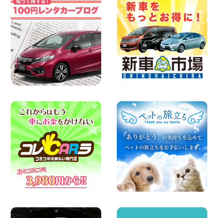
2026年08月07日
お盆も休まず営業します! 神奈川県 横浜
旭南本宿町店
100円レンタカー 横浜旭南本宿町
2026年08月07日
お引越しに便利で最適!(禁煙車両) 香川県
坂出川津店
100円レンタカー 坂出川津
2026年08月07日
【カーシェアのレンタカーが2台になりま
した!】 岐阜県 各務原那加店
100円レンタカー 各務原那加
2026年08月06日
空き有ります!!コンパクトSUV 軽 ミニバ
ン 軽トラ 車種多数!!関東圏必見♪ 東京都
町田根岸店
100円レンタカー 町田根岸
2026年08月06日
体調崩してませんか?? 兵庫県 加古川店
100円レンタカー 加古川
2026年08月06日
ハイエースワゴンGL!!クルーズコントロ
ールが付いている〜!! 福島県 福島笹木野