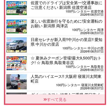
佐渡でのドライブは安全第一!交通事故に
ご注意ください 新潟県 佐渡空港店
100円レンタカー 佐渡空港
2026年08月07日
楽しい佐渡旅行を守るために!安全運転の
お願い 新潟県 両津店
100円レンタカー 両津
2026年08月07日
日産セレナが新入荷!!中川かの里店!! 愛知
県 中川かの里店
100円レンタカー 中川かの里
2026年08月07日
☆ 夏休みクーポン登場!最大9,500円おト
ク! ☆ 鳥取県 鳥取青谷店
100円レンタカー 鳥取青谷
2026年08月07日
人気のハイエース!! 大阪府 寝屋川太間東
町店
100円レンタカー 寝屋川太間東町
2026年08月07日
ダイハツ タフト 納車♪ 三重県 四日市イ
ンター店
すべて見る
100円レンタカー 四日市インター
2026年08月07日