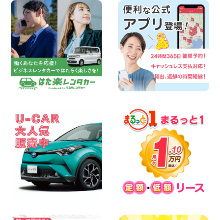
夏季休暇のお知らせ 東京都 墨田両国店
100円レンタカー 墨田両国
2026年08月07日
三河安城店 8月後半のレンタカー予約は
お早めに♪ルーミーご予約受付中です! 愛
知県 三河安城店
100円レンタカー 三河安城
2026年08月07日
お盆シーズン空きあり!!100円レンタカー
兵庫駅前店OPEN!! 兵庫県 兵庫駅前店
100円レンタカー 兵庫駅前
2026年08月07日
夏季休暇のお知らせ 東京都 墨田文花店
100円レンタカー 墨田文花
2026年08月07日
8月 お盆休みのお知らせ 広島県 ベイシテ
ィ宇品店
100円レンタカー ベイシティ宇品
2026年08月07日
横浜弥生台店限定!!夏季特別キャンペーン
のお知らせ!! 神奈川県 横浜弥生台店
100円レンタカー 横浜弥生台