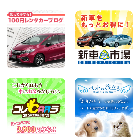
日産セレナが新入荷!!中川かの里店!! 愛知
県 中川かの里店
100円レンタカー 中川かの里
2026年08月07日
☆ 夏休みクーポン登場!最大9,500円おト
ク! ☆ 鳥取県 鳥取青谷店
100円レンタカー 鳥取青谷
2026年08月07日
人気のハイエース!! 大阪府 寝屋川太間東
町店
100円レンタカー 寝屋川太間東町
2026年08月07日
夏季休暇のお知らせ 東京都 墨田両国店
100円レンタカー 墨田両国
2026年08月07日
夏季休暇のお知らせ 東京都 墨田文花店
100円レンタカー 墨田文花
2026年08月07日
お盆も休まず営業します! 神奈川県 横浜
旭南本宿町店
100円レンタカー 横浜旭南本宿町
2026年08月07日