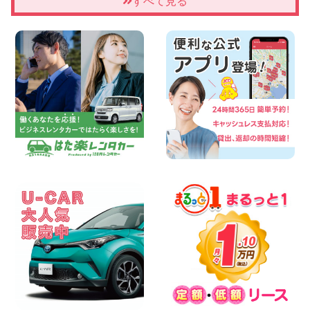
★WRX 作業紹介★ 三重県 四日市インタ
すべて見る
ー店
100円レンタカー 四日市インター
2026年08月08日
横浜弥生台店限定!!夏季特別キャンペーン
のお知らせ!! 神奈川県 横浜弥生台店
100円レンタカー 横浜弥生台
2026年08月08日
2026三河安城店お盆休みご連絡 愛知県
三河安城店
100円レンタカー 三河安城
2026年08月08日
☆ お盆特別乗り放題プラン ☆ 埼玉県 杉
戸店
100円レンタカー 杉戸
2026年08月07日
佐渡でのドライブは安全第一!交通事故に
ご注意ください 新潟県 佐渡空港店
100円レンタカー 佐渡空港
2026年08月07日
楽しい佐渡旅行を守るために!安全運転の
お願い 新潟県 両津店
100円レンタカー 両津
2026年08月07日