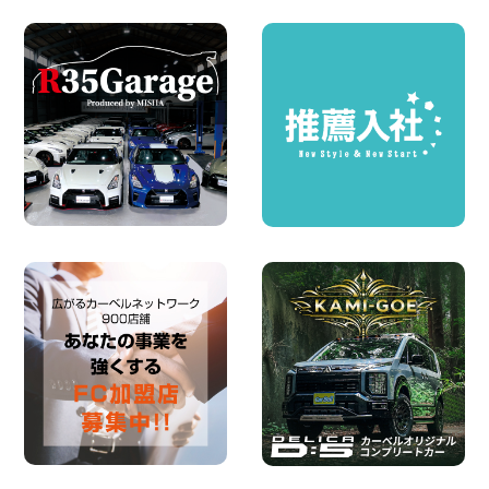
お引越しに便利で最適!(禁煙車両) 香川県
坂出川津店
100円レンタカー 坂出川津
2026年08月07日
【カーシェアのレンタカーが2台になりま
した!】 岐阜県 各務原那加店
100円レンタカー 各務原那加
2026年08月06日