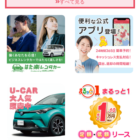
★WRX 作業紹介★ 三重県 四日市インタ
すべて見る
ー店
100円レンタカー 四日市インター
2026年08月08日
横浜弥生台店限定!!夏季特別キャンペーン
のお知らせ!! 神奈川県 横浜弥生台店
100円レンタカー 横浜弥生台
2026年08月08日
2026三河安城店お盆休みご連絡 愛知県
三河安城店
100円レンタカー 三河安城
2026年08月08日
☆ お盆特別乗り放題プラン ☆ 埼玉県 杉
戸店
100円レンタカー 杉戸
2026年08月07日
佐渡でのドライブは安全第一!交通事故に
ご注意ください 新潟県 佐渡空港店
100円レンタカー 佐渡空港
2026年08月07日
楽しい佐渡旅行を守るために!安全運転の
お願い 新潟県 両津店
100円レンタカー 両津
2026年08月07日