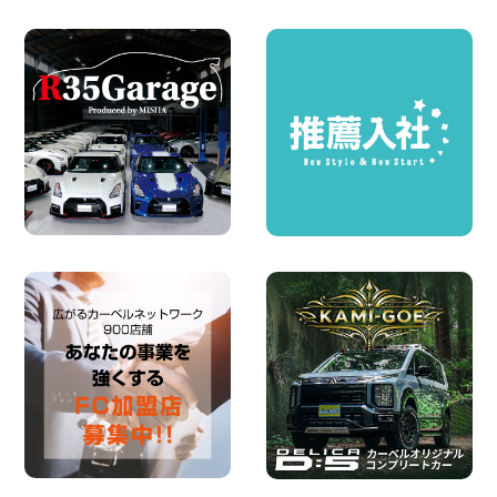
お引越しに便利で最適!(禁煙車両) 香川県
坂出川津店
100円レンタカー 坂出川津
2026年08月07日
【カーシェアのレンタカーが2台になりま
した!】 岐阜県 各務原那加店
100円レンタカー 各務原那加
2026年08月06日