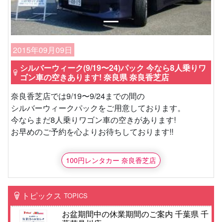
2015年09月09日
シルバーウィーク(9/19〜24)パック 今なら8人乗りワ
ゴン車の空きあります! 奈良県 奈良香芝店
奈良香芝店では9/19〜9/24までの間の
シルバーウィークパックをご用意しております。
今ならまだ8人乗りワゴン車の空きがあります!
お早めのご予約を心よりお待ちしております!!
100円レンタカー 奈良香芝店
トピックス
TOPICS
お盆期間中の休業期間のご案内 千葉県 千