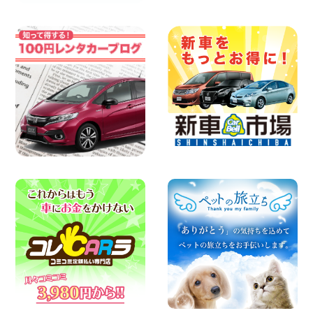
日産セレナが新入荷!!中川かの里店!! 愛知
県 中川かの里店
100円レンタカー 中川かの里
2026年08月07日
☆ 夏休みクーポン登場!最大9,500円おト
ク! ☆ 鳥取県 鳥取青谷店
100円レンタカー 鳥取青谷
2026年08月07日
人気のハイエース!! 大阪府 寝屋川太間東
町店
100円レンタカー 寝屋川太間東町
2026年08月07日
夏季休暇のお知らせ 東京都 墨田両国店
100円レンタカー 墨田両国
2026年08月07日
夏季休暇のお知らせ 東京都 墨田文花店
100円レンタカー 墨田文花
2026年08月07日
お盆も休まず営業します! 神奈川県 横浜
旭南本宿町店
100円レンタカー 横浜旭南本宿町
2026年08月07日