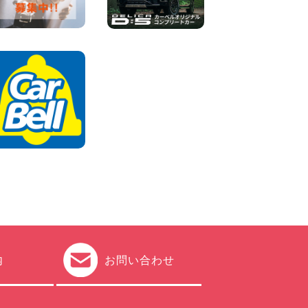
100円レンタカー 加古川
2026年08月06日
ハイエースワゴンGL!!クルー
ズコントロールが付いてい
る〜!! 福島県 福島笹木野店
100円レンタカー 福島笹木野
2026年08月05日
※※超格安日額5,800円※※荷物
運びに最適の軽バンのレンタ
カー!! 出雲ドーム前店 島根県
出雲ドーム前店
100円レンタカー 出雲ドーム前
2026年08月05日
内
お問い合わせ