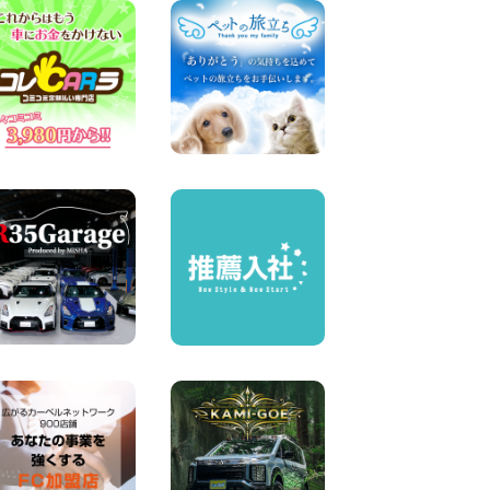
奈川県 横浜弥生台店
100円レンタカー 横浜弥生台
2026年08月07日
お盆も休まず営業します! 神
奈川県 横浜旭南本宿町店
100円レンタカー 横浜旭南本宿町
2026年08月07日
お引越しに便利で最適!(禁煙
車両) 香川県 坂出川津店
100円レンタカー 坂出川津
2026年08月07日
【カーシェアのレンタカーが
2台になりました!】 岐阜県 各
務原那加店
100円レンタカー 各務原那加
2026年08月06日
空き有ります!!コンパクト
SUV 軽 ミニバン 軽トラ 車種
多数!!関東圏必見♪ 東京都 町
田根岸店
100円レンタカー 町田根岸
2026年08月06日
体調崩してませんか?? 兵庫県
加古川店