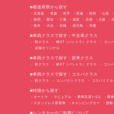
■都道府県から探す
北海道
青森
岩手
宮城
秋田
山形
静岡
愛知
三重
滋賀
京都
大阪
熊本
大分
宮崎
鹿児島
沖縄
■車両クラスで探す：中古車クラス
軽クラス
軽VT（バントラ）クラス
コンパ
店舗オリジナル
■車両クラスで探す：新車クラス
軽クラス
軽VT（バントラ）クラス
コンパ
■車両クラスで探す：コスパクラス
軽クラス
コンパクトクラス
コスパミドル
■特徴から探す
オートマ
マニュアル
乗車定員1~2人
乗車
スタッドレス装着車
キャンピングカー
貨物
■レンタカーのご利用について