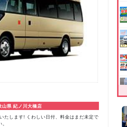
Next
歌山県 紀ノ川大橋店
入いたします! くわしい日付、料金はまだ未定で
い。