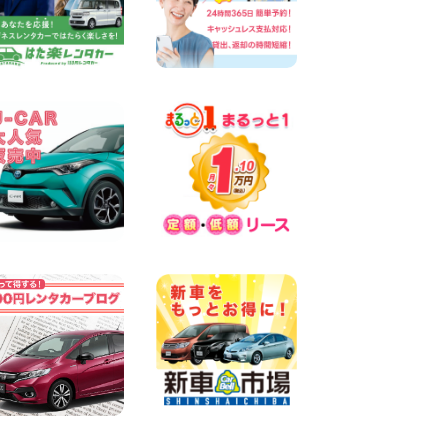
墨田両国店
100円レンタカー 墨田両国
2026年08月07日
三河安城店 8月後半のレンタ
カー予約はお早めに♪ルーミ
ーご予約受付中です! 愛知県
三河安城店
100円レンタカー 三河安城
2026年08月07日
お盆シーズン空きあり!!100円
レンタカー兵庫駅前店OPEN!!
兵庫県 兵庫駅前店
100円レンタカー 兵庫駅前
2026年08月07日
夏季休暇のお知らせ 東京都
墨田文花店
100円レンタカー 墨田文花
2026年08月07日
8月 お盆休みのお知らせ 広島
県 ベイシティ宇品店
100円レンタカー ベイシティ宇品
2026年08月07日
横浜弥生台店限定!!夏季特別
キャンペーンのお知らせ!! 神