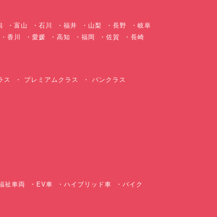
潟
富山
石川
福井
山梨
長野
岐阜
香川
愛媛
高知
福岡
佐賀
長崎
ラス
プレミアムクラス
バンクラス
ス
福祉車両
EV車
ハイブリッド車
バイク