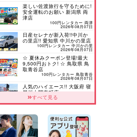
楽しい佐渡旅行を守るために!
安全運転のお願い 新潟県 両
津店
100円レンタカー 両津
2026年08月07日
日産セレナが新入荷!!中川か
の里店!! 愛知県 中川かの里店
100円レンタカー 中川かの里
2026年08月07日
☆ 夏休みクーポン登場!最大
9,500円おトク! ☆ 鳥取県 鳥
取青谷店
100円レンタカー 鳥取青谷
2026年08月07日
人気のハイエース!! 大阪府 寝
屋川太間東町店
すべて見る
100円レンタカー 寝屋川太間東町
2026年08月07日
ダイハツ タフト 納車♪ 三重
県 四日市インター店
100円レンタカー 四日市インター
2026年08月07日
夏季休暇のお知らせ 東京都