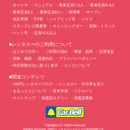
オートマ
マニュアル
乗車定員1~2人
乗車定員3~4人
乗車定員5人
乗車定員6人~
禁煙車
オープン
福祉車両
EV車
ハイブリッド車
バイク
スタッドレス装着車
キャンピングカー
貨物・トラック
ペット可
定員10人以上
■レンタカーのご利用について
はじめての方へ
ご利用の流れ
事故・故障
交通違反
保険・補償
貸渡約款
プライバシーポリシー
特定商取引法に基づく表示
リンクについて
■関連コンテンツ
100円レンタカーブログ
レンタカー・中古車を買う
まるっと１について
新車市場
リクルート
サイトマップ
加盟店ログイン
加盟店募集
Copyrights (C) 100yen-rentacar.jp
Allrights Reserved. 100円レンタカーはカーベルの登録商標です。