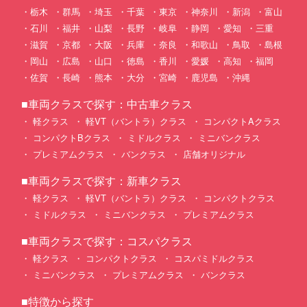
栃木
群馬
埼玉
千葉
東京
神奈川
新潟
富山
石川
福井
山梨
長野
岐阜
静岡
愛知
三重
滋賀
京都
大阪
兵庫
奈良
和歌山
鳥取
島根
岡山
広島
山口
徳島
香川
愛媛
高知
福岡
佐賀
長崎
熊本
大分
宮崎
鹿児島
沖縄
■車両クラスで探す：中古車クラス
軽クラス
軽VT（バントラ）クラス
コンパクトAクラス
コンパクトBクラス
ミドルクラス
ミニバンクラス
プレミアムクラス
バンクラス
店舗オリジナル
■車両クラスで探す：新車クラス
軽クラス
軽VT（バントラ）クラス
コンパクトクラス
ミドルクラス
ミニバンクラス
プレミアムクラス
■車両クラスで探す：コスパクラス
軽クラス
コンパクトクラス
コスパミドルクラス
ミニバンクラス
プレミアムクラス
バンクラス
■特徴から探す