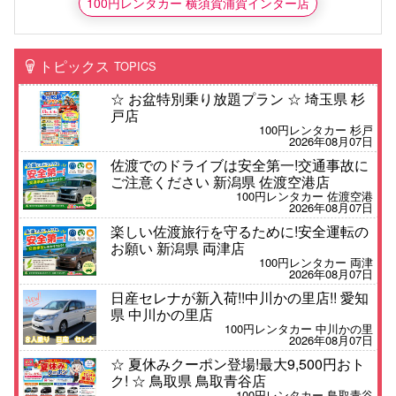
100円レンタカー 横須賀浦賀インター店
トピックス
TOPICS
☆ お盆特別乗り放題プラン ☆ 埼玉県 杉
戸店
100円レンタカー 杉戸
2026年08月07日
佐渡でのドライブは安全第一!交通事故に
ご注意ください 新潟県 佐渡空港店
100円レンタカー 佐渡空港
2026年08月07日
楽しい佐渡旅行を守るために!安全運転の
お願い 新潟県 両津店
100円レンタカー 両津
2026年08月07日
日産セレナが新入荷!!中川かの里店!! 愛知
県 中川かの里店
100円レンタカー 中川かの里
2026年08月07日
☆ 夏休みクーポン登場!最大9,500円おト
ク! ☆ 鳥取県 鳥取青谷店
100円レンタカー 鳥取青谷