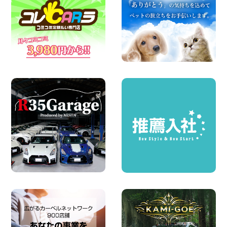
ン 軽トラ 車種多数!!関東圏必見♪ 東京都
町田根岸店
100円レンタカー 町田根岸
2026年08月06日
体調崩してませんか?? 兵庫県 加古川店
100円レンタカー 加古川
2026年08月06日
ハイエースワゴンGL!!クルーズコントロ
ールが付いている〜!! 福島県 福島笹木野
店
100円レンタカー 福島笹木野
2026年08月05日
※※超格安日額5,800円※※荷物運びに最適
の軽バンのレンタカー!! 出雲ドーム前店
島根県 出雲ドーム前店
100円レンタカー 出雲ドーム前
2026年08月05日