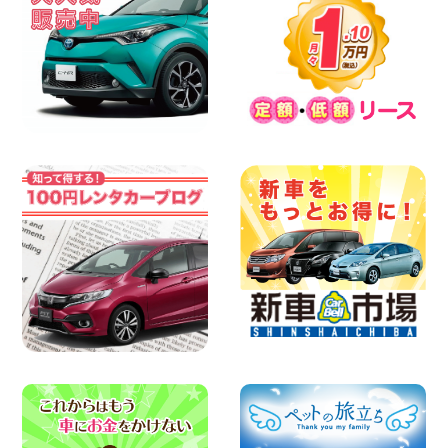
100円レンタカー 墨田文花
2026年08月07日
8月 お盆休みのお知らせ 広島県 ベイシテ
ィ宇品店
100円レンタカー ベイシティ宇品
2026年08月07日
横浜弥生台店限定!!夏季特別キャンペーン
のお知らせ!! 神奈川県 横浜弥生台店
100円レンタカー 横浜弥生台
2026年08月07日
お盆も休まず営業します! 神奈川県 横浜
旭南本宿町店
100円レンタカー 横浜旭南本宿町
2026年08月07日
お引越しに便利で最適!(禁煙車両) 香川県
坂出川津店
100円レンタカー 坂出川津
2026年08月07日
【カーシェアのレンタカーが2台になりま
した!】 岐阜県 各務原那加店
100円レンタカー 各務原那加
2026年08月06日
空き有ります!!コンパクトSUV 軽 ミニバ