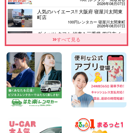
2026年08月07日
人気のハイエース!! 大阪府 寝屋川太間東
町店
100円レンタカー 寝屋川太間東町
2026年08月07日
ダイハツ タフト 納車♪ 三重県 四日市イ
ンター店
すべて見る
100円レンタカー 四日市インター
2026年08月07日
夏季休暇のお知らせ 東京都 墨田両国店
100円レンタカー 墨田両国
2026年08月07日
三河安城店 8月後半のレンタカー予約は
お早めに♪ルーミーご予約受付中です! 愛
知県 三河安城店
100円レンタカー 三河安城
2026年08月07日
お盆シーズン空きあり!!100円レンタカー
兵庫駅前店OPEN!! 兵庫県 兵庫駅前店
100円レンタカー 兵庫駅前
2026年08月07日
夏季休暇のお知らせ 東京都 墨田文花店