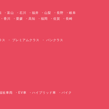
潟
富山
石川
福井
山梨
長野
岐阜
香川
愛媛
高知
福岡
佐賀
長崎
ラス
プレミアムクラス
バンクラス
ス
福祉車両
EV車
ハイブリッド車
バイク