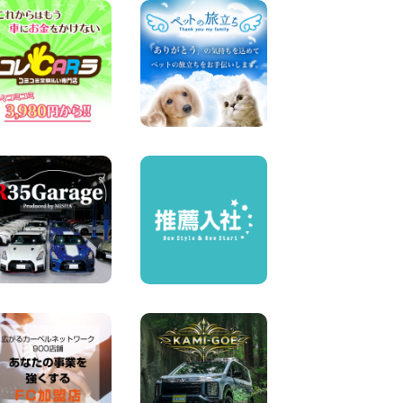
100円レンタカー 中川かの里
2026年08月07日
☆ 夏休みクーポン登場!最大
9,500円おトク! ☆ 鳥取県 鳥
取青谷店
100円レンタカー 鳥取青谷
2026年08月07日
人気のハイエース!! 大阪府 寝
屋川太間東町店
100円レンタカー 寝屋川太間東町
2026年08月07日
夏季休暇のお知らせ 東京都
墨田両国店
100円レンタカー 墨田両国
2026年08月07日
夏季休暇のお知らせ 東京都
墨田文花店
100円レンタカー 墨田文花
2026年08月07日
お盆も休まず営業します! 神
奈川県 横浜旭南本宿町店
100円レンタカー 横浜旭南本宿町
2026年08月07日
お引越しに便利で最適!(禁煙