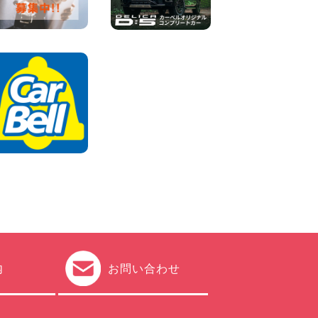
車両) 香川県 坂出川津店
100円レンタカー 坂出川津
2026年08月07日
【カーシェアのレンタカーが
2台になりました!】 岐阜県 各
務原那加店
100円レンタカー 各務原那加
2026年08月06日
内
お問い合わせ