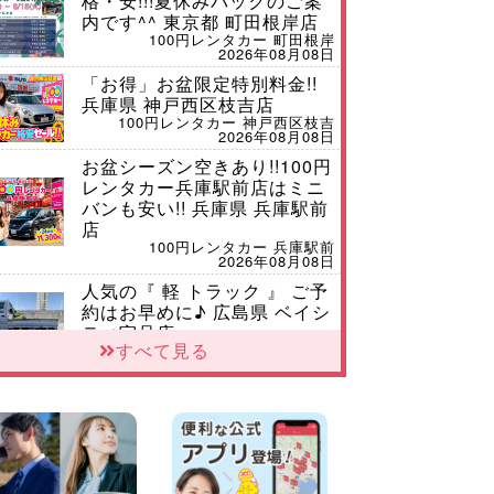
格・安!!!夏休みパックのご案
内です^^ 東京都 町田根岸店
100円レンタカー 町田根岸
2026年08月08日
「お得」お盆限定特別料金!!
兵庫県 神戸西区枝吉店
100円レンタカー 神戸西区枝吉
2026年08月08日
お盆シーズン空きあり!!100円
レンタカー兵庫駅前店はミニ
バンも安い!! 兵庫県 兵庫駅前
店
100円レンタカー 兵庫駅前
2026年08月08日
人気の『 軽 トラック 』 ご予
約はお早めに♪ 広島県 ベイシ
ティ宇品店
すべて見る
100円レンタカー ベイシティ宇品
2026年08月08日
★WRX 作業紹介★ 三重県 四
日市インター店
100円レンタカー 四日市インター
2026年08月08日
横浜弥生台店限定!!夏季特別