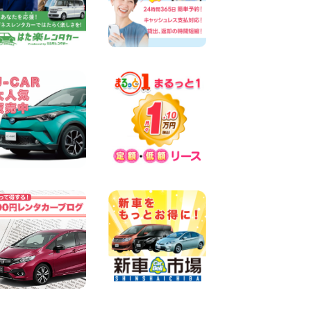
キャンペーンのお知らせ!! 神
奈川県 横浜弥生台店
100円レンタカー 横浜弥生台
2026年08月08日
2026三河安城店お盆休みご連
絡 愛知県 三河安城店
100円レンタカー 三河安城
2026年08月08日
☆ お盆特別乗り放題プラン
☆ 埼玉県 杉戸店
100円レンタカー 杉戸
2026年08月07日
佐渡でのドライブは安全第一!
交通事故にご注意ください 新
潟県 佐渡空港店
100円レンタカー 佐渡空港
2026年08月07日
楽しい佐渡旅行を守るために!
安全運転のお願い 新潟県 両
津店
100円レンタカー 両津
2026年08月07日
日産セレナが新入荷!!中川か
の里店!! 愛知県 中川かの里店