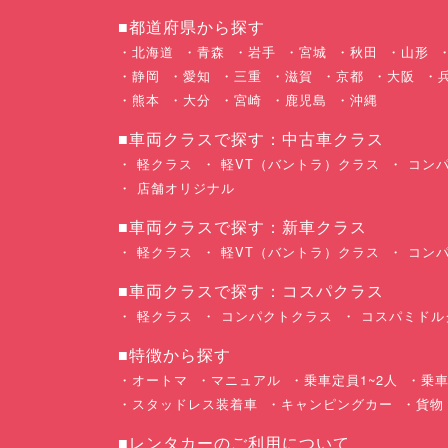
■都道府県から探す
北海道
青森
岩手
宮城
秋田
山形
静岡
愛知
三重
滋賀
京都
大阪
熊本
大分
宮崎
鹿児島
沖縄
■車両クラスで探す：中古車クラス
軽クラス
軽VT（バントラ）クラス
コンパ
店舗オリジナル
■車両クラスで探す：新車クラス
軽クラス
軽VT（バントラ）クラス
コンパ
■車両クラスで探す：コスパクラス
軽クラス
コンパクトクラス
コスパミドル
■特徴から探す
オートマ
マニュアル
乗車定員1~2人
乗車
スタッドレス装着車
キャンピングカー
貨物
■レンタカーのご利用について