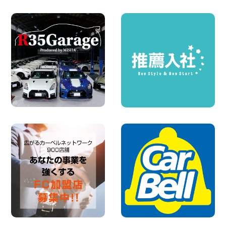
圧倒的な存在感!【トヨタ・メガクルーザ
ー】を体感できるチャンスです! 千葉県
千葉北店
100円レンタカー 千葉北
2026年08月03日
★五所川原の夏を100円レンタカーで満
喫しよう!★ 青森県 五所川原店
100円レンタカー 五所川原
2026年08月01日
新車レンタカー導入決定!ハイゼットカー
ゴ4WDが仲間入りします! 広島県 広島北
店
100円レンタカー 広島北
2026年08月01日