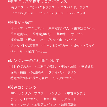
■車両クラスで探す：コスパクラス
軽クラス
コンパクトクラス
コスパミドルクラス
ミニバンクラス
プレミアムクラス
バンクラス
■特徴から探す
オートマ
マニュアル
乗車定員1~2人
乗車定員3~4人
乗車定員5人
乗車定員6人~
禁煙車
オープン
福祉車両
EV車
ハイブリッド車
バイク
スタッドレス装着車
キャンピングカー
貨物・トラック
ペット可
定員10人以上
■レンタカーのご利用について
はじめての方へ
ご利用の流れ
事故・故障
交通違反
保険・補償
貸渡約款
プライバシーポリシー
特定商取引法に基づく表示
リンクについて
■関連コンテンツ
100円レンタカーブログ
レンタカー・中古車を買う
まるっと１について
新車市場
リクルート
サイトマップ
加盟店ログイン
加盟店募集