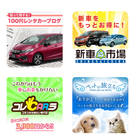
した!】 岐阜県 各務原那加店
100円レンタカー 各務原那加
2026年08月04日
お盆のご予定はお決まりですか?佐渡でレ
ンタカー借りるなら100円レンタカー! 新
潟県 両津店
100円レンタカー 両津
2026年08月04日
お引越しに便利で最適!(禁煙車両) 香川県
坂出川津店
100円レンタカー 坂出川津
2026年08月04日
8月 お盆休みのお知らせ 広島県 ベイシテ
ィ宇品店
100円レンタカー ベイシティ宇品
2026年08月03日
ちょっとそこまで。もっと気軽に 埼玉県
西武秩父駅前店
100円レンタカー 西武秩父駅前
2026年08月03日
加古川店のレンタル車リスト!!! 兵庫県 加
古川店
100円レンタカー 加古川
2026年08月03日