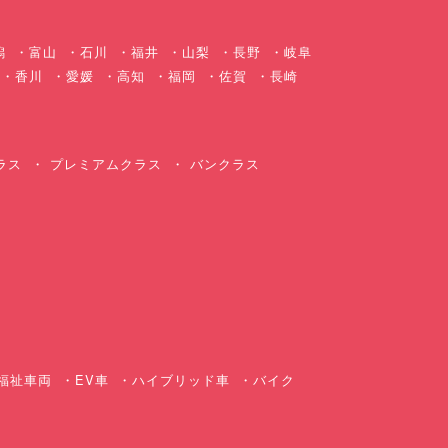
潟
富山
石川
福井
山梨
長野
岐阜
香川
愛媛
高知
福岡
佐賀
長崎
ラス
プレミアムクラス
バンクラス
ス
福祉車両
EV車
ハイブリッド車
バイク