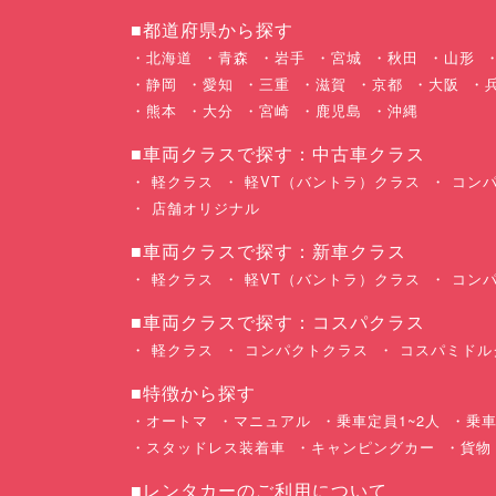
■都道府県から探す
北海道
青森
岩手
宮城
秋田
山形
静岡
愛知
三重
滋賀
京都
大阪
熊本
大分
宮崎
鹿児島
沖縄
■車両クラスで探す：中古車クラス
軽クラス
軽VT（バントラ）クラス
コンパ
店舗オリジナル
■車両クラスで探す：新車クラス
軽クラス
軽VT（バントラ）クラス
コンパ
■車両クラスで探す：コスパクラス
軽クラス
コンパクトクラス
コスパミドル
■特徴から探す
オートマ
マニュアル
乗車定員1~2人
乗車
スタッドレス装着車
キャンピングカー
貨物
■レンタカーのご利用について