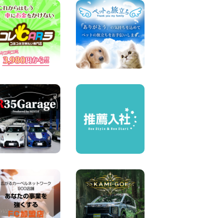
奈川県 横浜弥生台店
100円レンタカー 横浜弥生台
2026年08月07日
お盆も休まず営業します! 神
奈川県 横浜旭南本宿町店
100円レンタカー 横浜旭南本宿町
2026年08月07日
お引越しに便利で最適!(禁煙
車両) 香川県 坂出川津店
100円レンタカー 坂出川津
2026年08月07日
【カーシェアのレンタカーが
2台になりました!】 岐阜県 各
務原那加店
100円レンタカー 各務原那加
2026年08月06日
空き有ります!!コンパクト
SUV 軽 ミニバン 軽トラ 車種
多数!!関東圏必見♪ 東京都 町
田根岸店
100円レンタカー 町田根岸
2026年08月06日
体調崩してませんか?? 兵庫県
加古川店