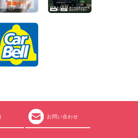
100円レンタカー 加古川
2026年08月06日
ハイエースワゴンGL!!クルー
ズコントロールが付いてい
る〜!! 福島県 福島笹木野店
100円レンタカー 福島笹木野
2026年08月05日
※※超格安日額5,800円※※荷物
運びに最適の軽バンのレンタ
カー!! 出雲ドーム前店 島根県
出雲ドーム前店
100円レンタカー 出雲ドーム前
2026年08月05日
内
お問い合わせ