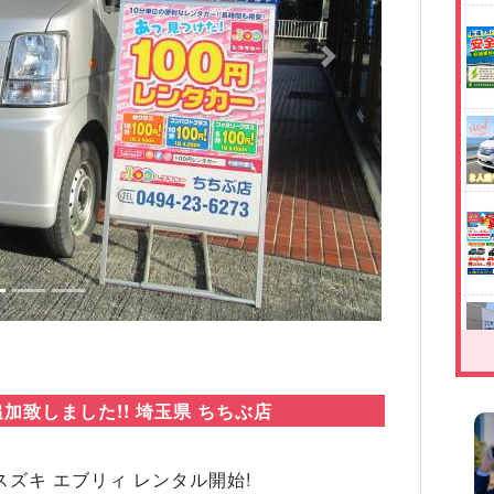
Next
加致しました!! 埼玉県 ちちぶ店
ズキ エブリィ レンタル開始!