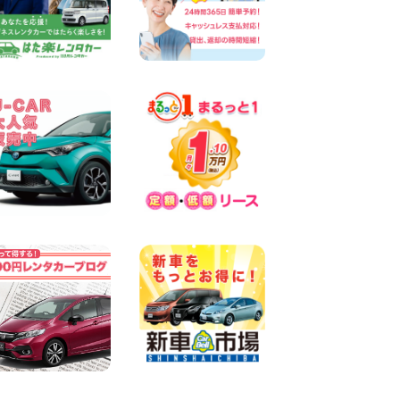
墨田両国店
100円レンタカー 墨田両国
2026年08月07日
三河安城店 8月後半のレンタ
カー予約はお早めに♪ルーミ
ーご予約受付中です! 愛知県
三河安城店
100円レンタカー 三河安城
2026年08月07日
お盆シーズン空きあり!!100円
レンタカー兵庫駅前店OPEN!!
兵庫県 兵庫駅前店
100円レンタカー 兵庫駅前
2026年08月07日
夏季休暇のお知らせ 東京都
墨田文花店
100円レンタカー 墨田文花
2026年08月07日
8月 お盆休みのお知らせ 広島
県 ベイシティ宇品店
100円レンタカー ベイシティ宇品
2026年08月07日
横浜弥生台店限定!!夏季特別
キャンペーンのお知らせ!! 神