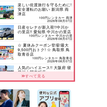
楽しい佐渡旅行を守るために!
安全運転のお願い 新潟県 両
津店
100円レンタカー 両津
2026年08月07日
日産セレナが新入荷!!中川か
の里店!! 愛知県 中川かの里店
100円レンタカー 中川かの里
2026年08月07日
☆ 夏休みクーポン登場!最大
9,500円おトク! ☆ 鳥取県 鳥
取青谷店
100円レンタカー 鳥取青谷
2026年08月07日
人気のハイエース!! 大阪府 寝
屋川太間東町店
すべて見る
100円レンタカー 寝屋川太間東町
2026年08月07日
ダイハツ タフト 納車♪ 三重
県 四日市インター店
100円レンタカー 四日市インター
2026年08月07日
夏季休暇のお知らせ 東京都