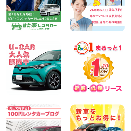
三河安城店 8月後半のレンタカー予約は
お早めに♪ルーミーご予約受付中です! 愛
知県 三河安城店
100円レンタカー 三河安城
2026年08月07日
お盆シーズン空きあり!!100円レンタカー
兵庫駅前店OPEN!! 兵庫県 兵庫駅前店
100円レンタカー 兵庫駅前
2026年08月07日
夏季休暇のお知らせ 東京都 墨田文花店
100円レンタカー 墨田文花
2026年08月07日
8月 お盆休みのお知らせ 広島県 ベイシテ
ィ宇品店
100円レンタカー ベイシティ宇品
2026年08月07日
横浜弥生台店限定!!夏季特別キャンペーン
のお知らせ!! 神奈川県 横浜弥生台店
100円レンタカー 横浜弥生台
2026年08月07日
お盆も休まず営業します! 神奈川県 横浜
旭南本宿町店
100円レンタカー 横浜旭南本宿町
2026年08月07日