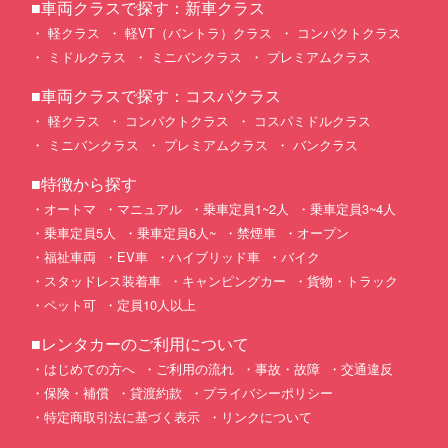
■車両クラスで探す：新車クラス
軽クラス
軽VT（バントラ）クラス
コンパクトクラス
ミドルクラス
ミニバンクラス
プレミアムクラス
■車両クラスで探す：コスパクラス
軽クラス
コンパクトクラス
コスパミドルクラス
ミニバンクラス
プレミアムクラス
バンクラス
■特徴から探す
オートマ
マニュアル
乗車定員1~2人
乗車定員3~4人
乗車定員5人
乗車定員6人~
禁煙車
オープン
福祉車両
EV車
ハイブリッド車
バイク
スタッドレス装着車
キャンピングカー
貨物・トラック
ペット可
定員10人以上
■レンタカーのご利用について
はじめての方へ
ご利用の流れ
事故・故障
交通違反
保険・補償
貸渡約款
プライバシーポリシー
特定商取引法に基づく表示
リンクについて