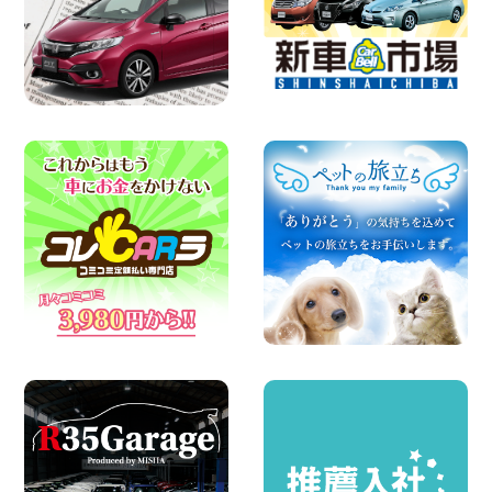
お引越しに便利で最適!(禁煙車両) 香川県
坂出川津店
100円レンタカー 坂出川津
2026年08月07日
【カーシェアのレンタカーが2台になりま
した!】 岐阜県 各務原那加店
100円レンタカー 各務原那加
2026年08月06日
空き有ります!!コンパクトSUV 軽 ミニバ
ン 軽トラ 車種多数!!関東圏必見♪ 東京都
町田根岸店
100円レンタカー 町田根岸
2026年08月06日
体調崩してませんか?? 兵庫県 加古川店
100円レンタカー 加古川
2026年08月06日
ハイエースワゴンGL!!クルーズコントロ
ールが付いている〜!! 福島県 福島笹木野
店
100円レンタカー 福島笹木野
2026年08月05日
※※超格安日額5,800円※※荷物運びに最適