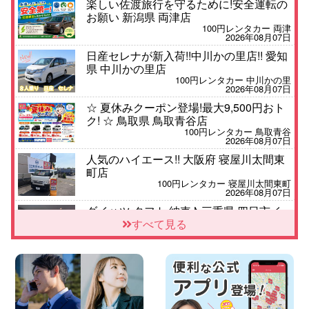
楽しい佐渡旅行を守るために!安全運転の
お願い 新潟県 両津店
100円レンタカー 両津
2026年08月07日
日産セレナが新入荷!!中川かの里店!! 愛知
県 中川かの里店
100円レンタカー 中川かの里
2026年08月07日
☆ 夏休みクーポン登場!最大9,500円おト
ク! ☆ 鳥取県 鳥取青谷店
100円レンタカー 鳥取青谷
2026年08月07日
人気のハイエース!! 大阪府 寝屋川太間東
町店
100円レンタカー 寝屋川太間東町
2026年08月07日
ダイハツ タフト 納車♪ 三重県 四日市イ
ンター店
すべて見る
100円レンタカー 四日市インター
2026年08月07日
夏季休暇のお知らせ 東京都 墨田両国店
100円レンタカー 墨田両国
2026年08月07日