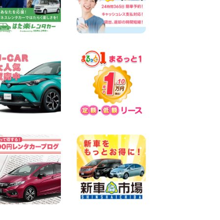
キャンペーンのお知らせ!! 神
奈川県 横浜弥生台店
100円レンタカー 横浜弥生台
2026年08月08日
2026三河安城店お盆休みご連
絡 愛知県 三河安城店
100円レンタカー 三河安城
2026年08月08日
☆ お盆特別乗り放題プラン
☆ 埼玉県 杉戸店
100円レンタカー 杉戸
2026年08月07日
佐渡でのドライブは安全第一!
交通事故にご注意ください 新
潟県 佐渡空港店
100円レンタカー 佐渡空港
2026年08月07日
楽しい佐渡旅行を守るために!
安全運転のお願い 新潟県 両
津店
100円レンタカー 両津
2026年08月07日
日産セレナが新入荷!!中川か
の里店!! 愛知県 中川かの里店