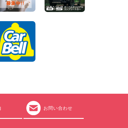
車両) 香川県 坂出川津店
100円レンタカー 坂出川津
2026年08月07日
【カーシェアのレンタカーが
2台になりました!】 岐阜県 各
務原那加店
100円レンタカー 各務原那加
2026年08月06日
内
お問い合わせ