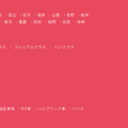
潟
富山
石川
福井
山梨
長野
岐阜
香川
愛媛
高知
福岡
佐賀
長崎
ラス
プレミアムクラス
バンクラス
ス
福祉車両
EV車
ハイブリッド車
バイク