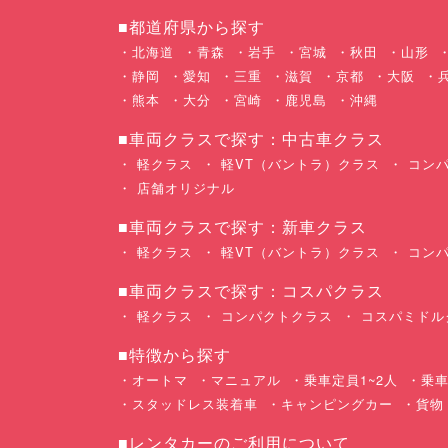
■都道府県から探す
北海道
青森
岩手
宮城
秋田
山形
静岡
愛知
三重
滋賀
京都
大阪
熊本
大分
宮崎
鹿児島
沖縄
■車両クラスで探す：中古車クラス
軽クラス
軽VT（バントラ）クラス
コンパ
店舗オリジナル
■車両クラスで探す：新車クラス
軽クラス
軽VT（バントラ）クラス
コンパ
■車両クラスで探す：コスパクラス
軽クラス
コンパクトクラス
コスパミドル
■特徴から探す
オートマ
マニュアル
乗車定員1~2人
乗車
スタッドレス装着車
キャンピングカー
貨物
■レンタカーのご利用について