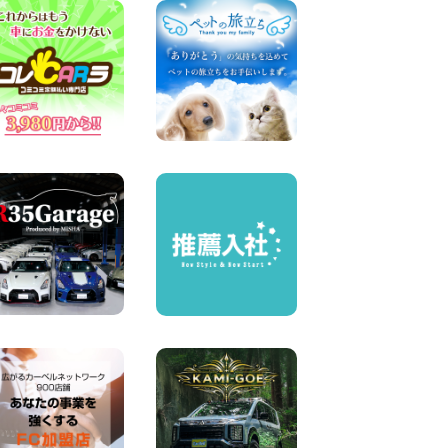
100円レンタカー 中川かの里
2026年08月07日
☆ 夏休みクーポン登場!最大
9,500円おトク! ☆ 鳥取県 鳥
取青谷店
100円レンタカー 鳥取青谷
2026年08月07日
人気のハイエース!! 大阪府 寝
屋川太間東町店
100円レンタカー 寝屋川太間東町
2026年08月07日
夏季休暇のお知らせ 東京都
墨田両国店
100円レンタカー 墨田両国
2026年08月07日
夏季休暇のお知らせ 東京都
墨田文花店
100円レンタカー 墨田文花
2026年08月07日
お盆も休まず営業します! 神
奈川県 横浜旭南本宿町店
100円レンタカー 横浜旭南本宿町
2026年08月07日
お引越しに便利で最適!(禁煙