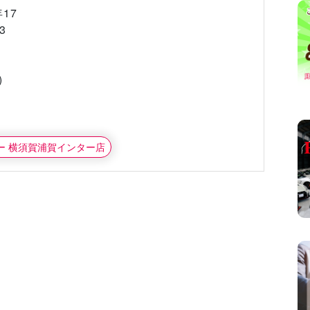
17
3
)
カー 横須賀浦賀インター店