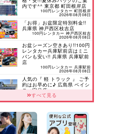
格・安!!!夏休みパックのご案
内です^^ 東京都 町田根岸店
100円レンタカー 町田根岸
2026年08月08日
「お得」お盆限定特別料金!!
兵庫県 神戸西区枝吉店
100円レンタカー 神戸西区枝吉
2026年08月08日
お盆シーズン空きあり!!100円
レンタカー兵庫駅前店はミニ
バンも安い!! 兵庫県 兵庫駅前
店
100円レンタカー 兵庫駅前
2026年08月08日
人気の『 軽 トラック 』 ご予
約はお早めに♪ 広島県 ベイシ
ティ宇品店
すべて見る
100円レンタカー ベイシティ宇品
2026年08月08日
★WRX 作業紹介★ 三重県 四
日市インター店
100円レンタカー 四日市インター
2026年08月08日
横浜弥生台店限定!!夏季特別