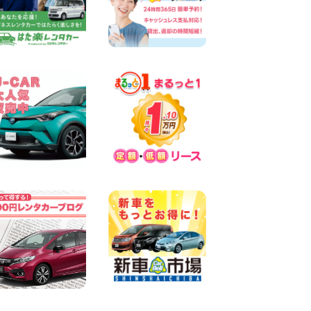
墨田両国店
100円レンタカー 墨田両国
2026年08月07日
三河安城店 8月後半のレンタ
カー予約はお早めに♪ルーミ
ーご予約受付中です! 愛知県
三河安城店
100円レンタカー 三河安城
2026年08月07日
お盆シーズン空きあり!!100円
レンタカー兵庫駅前店OPEN!!
兵庫県 兵庫駅前店
100円レンタカー 兵庫駅前
2026年08月07日
夏季休暇のお知らせ 東京都
墨田文花店
100円レンタカー 墨田文花
2026年08月07日
8月 お盆休みのお知らせ 広島
県 ベイシティ宇品店
100円レンタカー ベイシティ宇品
2026年08月07日
横浜弥生台店限定!!夏季特別
キャンペーンのお知らせ!! 神