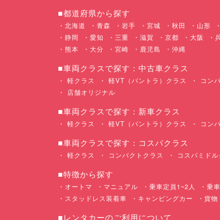
■都道府県から探す
北海道
青森
岩手
宮城
秋田
山形
静岡
愛知
三重
滋賀
京都
大阪
熊本
大分
宮崎
鹿児島
沖縄
■車両クラスで探す：中古車クラス
軽クラス
軽VT（バントラ）クラス
コンパ
店舗オリジナル
■車両クラスで探す：新車クラス
軽クラス
軽VT（バントラ）クラス
コンパ
■車両クラスで探す：コスパクラス
軽クラス
コンパクトクラス
コスパミドル
■特徴から探す
オートマ
マニュアル
乗車定員1~2人
乗車
スタッドレス装着車
キャンピングカー
貨物
■レンタカーのご利用について