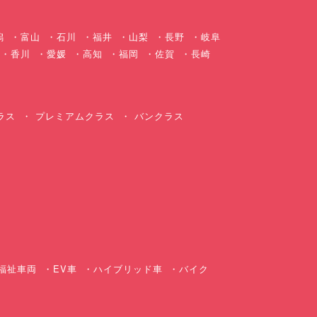
潟
富山
石川
福井
山梨
長野
岐阜
香川
愛媛
高知
福岡
佐賀
長崎
ラス
プレミアムクラス
バンクラス
ス
福祉車両
EV車
ハイブリッド車
バイク