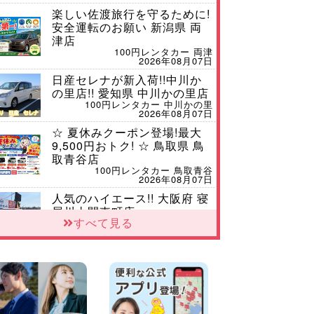
楽しい佐渡旅行を守るために!
安全運転のお願い 新潟県 両
津店
100円レンタカー 両津
2026年08月07日
日産セレナが新入荷!!中川か
の里店!! 愛知県 中川かの里店
100円レンタカー 中川かの里
2026年08月07日
☆ 夏休みクーポン登場!最大
9,500円おトク! ☆ 鳥取県 鳥
取青谷店
100円レンタカー 鳥取青谷
2026年08月07日
人気のハイエース!! 大阪府 寝
屋川太間東町店
すべて見る
100円レンタカー 寝屋川太間東町
2026年08月07日
ダイハツ タフト 納車♪ 三重
県 四日市インター店
100円レンタカー 四日市インター
2026年08月07日
夏季休暇のお知らせ 東京都