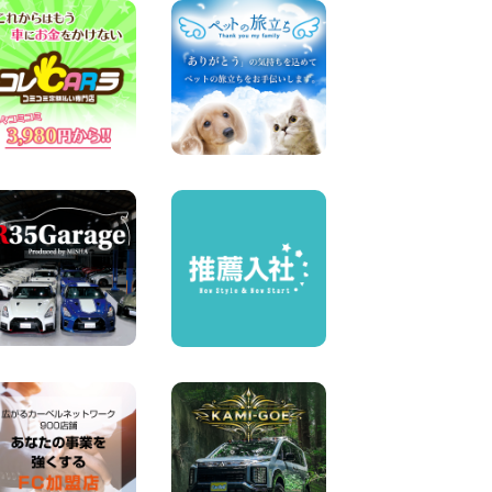
奈川県 横浜弥生台店
100円レンタカー 横浜弥生台
2026年08月07日
お盆も休まず営業します! 神
奈川県 横浜旭南本宿町店
100円レンタカー 横浜旭南本宿町
2026年08月07日
お引越しに便利で最適!(禁煙
車両) 香川県 坂出川津店
100円レンタカー 坂出川津
2026年08月07日
【カーシェアのレンタカーが
2台になりました!】 岐阜県 各
務原那加店
100円レンタカー 各務原那加
2026年08月06日
空き有ります!!コンパクト
SUV 軽 ミニバン 軽トラ 車種
多数!!関東圏必見♪ 東京都 町
田根岸店
100円レンタカー 町田根岸
2026年08月06日
体調崩してませんか?? 兵庫県
加古川店