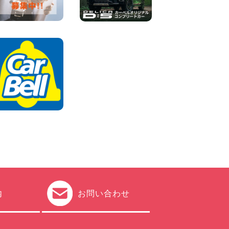
100円レンタカー 加古川
2026年08月06日
ハイエースワゴンGL!!クルー
ズコントロールが付いてい
る〜!! 福島県 福島笹木野店
100円レンタカー 福島笹木野
2026年08月05日
※※超格安日額5,800円※※荷物
運びに最適の軽バンのレンタ
カー!! 出雲ドーム前店 島根県
出雲ドーム前店
100円レンタカー 出雲ドーム前
2026年08月05日
内
お問い合わせ