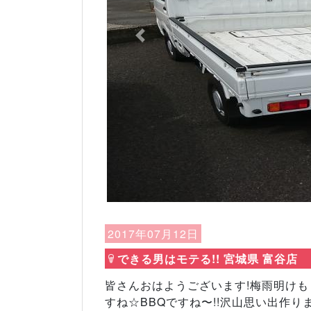
Previous
2017年07月12日
できる男はモテる!! 宮城県 富谷店
皆さんおはようございます!梅雨明けも
すね☆BBQですね〜!!沢山思い出作り