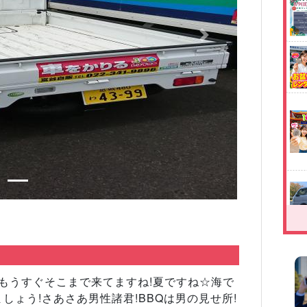
Next
もうすぐそこまで来てますね!夏ですね☆海で
ましょう!さあさあ男性諸君!BBQは男の見せ所!