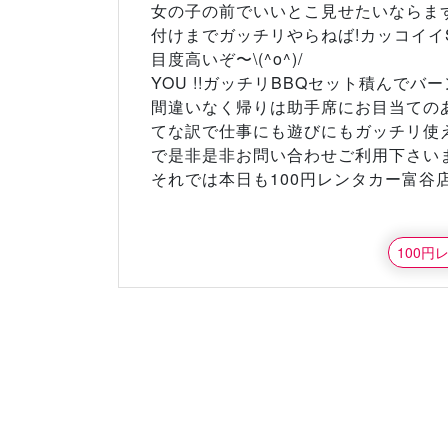
女の子の前でいいとこ見せたいならま
付けまでガッチリやらねば!カッコイイ
目度高いぞ〜\(^o^)/
YOU !!ガッチリBBQセット積んで
間違いなく帰りは助手席にお目当てのあ
てな訳で仕事にも遊びにもガッチリ使
で是非是非お問い合わせご利用下さいま
それでは本日も100円レンタカー富谷
100円