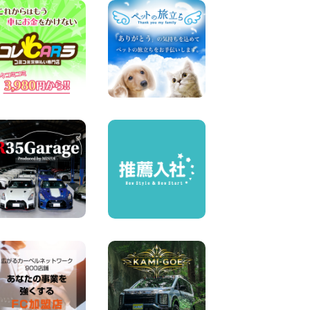
100円レンタカー 中川かの里
2026年08月07日
☆ 夏休みクーポン登場!最大
9,500円おトク! ☆ 鳥取県 鳥
取青谷店
100円レンタカー 鳥取青谷
2026年08月07日
人気のハイエース!! 大阪府 寝
屋川太間東町店
100円レンタカー 寝屋川太間東町
2026年08月07日
夏季休暇のお知らせ 東京都
墨田両国店
100円レンタカー 墨田両国
2026年08月07日
夏季休暇のお知らせ 東京都
墨田文花店
100円レンタカー 墨田文花
2026年08月07日
お盆も休まず営業します! 神
奈川県 横浜旭南本宿町店
100円レンタカー 横浜旭南本宿町
2026年08月07日
お引越しに便利で最適!(禁煙