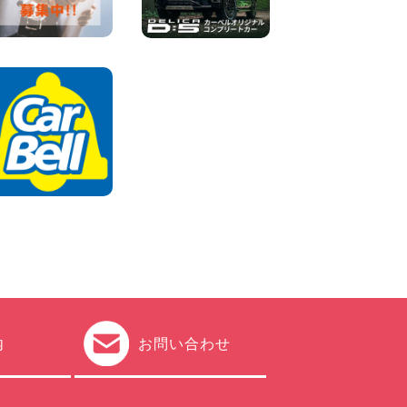
車両) 香川県 坂出川津店
100円レンタカー 坂出川津
2026年08月07日
【カーシェアのレンタカーが
2台になりました!】 岐阜県 各
務原那加店
100円レンタカー 各務原那加
2026年08月06日
内
お問い合わせ