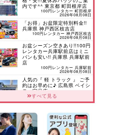
格・安!!!夏休みパックのご案
内です^^ 東京都 町田根岸店
100円レンタカー 町田根岸
2026年08月08日
「お得」お盆限定特別料金!!
兵庫県 神戸西区枝吉店
100円レンタカー 神戸西区枝吉
2026年08月08日
お盆シーズン空きあり!!100円
レンタカー兵庫駅前店はミニ
バンも安い!! 兵庫県 兵庫駅前
店
100円レンタカー 兵庫駅前
2026年08月08日
人気の『 軽 トラック 』 ご予
約はお早めに♪ 広島県 ベイシ
ティ宇品店
すべて見る
100円レンタカー ベイシティ宇品
2026年08月08日
★WRX 作業紹介★ 三重県 四
日市インター店
100円レンタカー 四日市インター
2026年08月08日
横浜弥生台店限定!!夏季特別