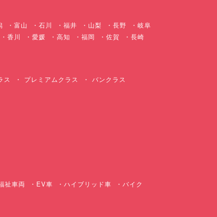
潟
富山
石川
福井
山梨
長野
岐阜
香川
愛媛
高知
福岡
佐賀
長崎
ラス
プレミアムクラス
バンクラス
ス
福祉車両
EV車
ハイブリッド車
バイク