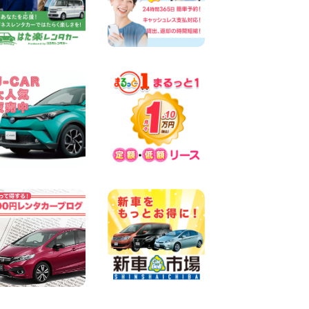
キャンペーンのお知らせ!! 神
奈川県 横浜弥生台店
100円レンタカー 横浜弥生台
2026年08月08日
2026三河安城店お盆休みご連
絡 愛知県 三河安城店
100円レンタカー 三河安城
2026年08月08日
☆ お盆特別乗り放題プラン
☆ 埼玉県 杉戸店
100円レンタカー 杉戸
2026年08月07日
佐渡でのドライブは安全第一!
交通事故にご注意ください 新
潟県 佐渡空港店
100円レンタカー 佐渡空港
2026年08月07日
楽しい佐渡旅行を守るために!
安全運転のお願い 新潟県 両
津店
100円レンタカー 両津
2026年08月07日
日産セレナが新入荷!!中川か
の里店!! 愛知県 中川かの里店