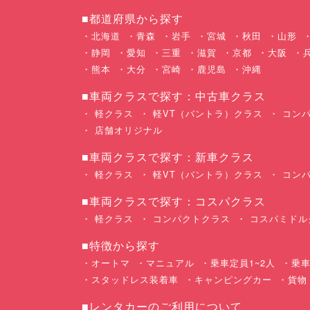
■都道府県から探す
北海道
青森
岩手
宮城
秋田
山形
静岡
愛知
三重
滋賀
京都
大阪
熊本
大分
宮崎
鹿児島
沖縄
■車両クラスで探す：中古車クラス
軽クラス
軽VT（バントラ）クラス
コンパ
店舗オリジナル
■車両クラスで探す：新車クラス
軽クラス
軽VT（バントラ）クラス
コンパ
■車両クラスで探す：コスパクラス
軽クラス
コンパクトクラス
コスパミドル
■特徴から探す
オートマ
マニュアル
乗車定員1~2人
乗車
スタッドレス装着車
キャンピングカー
貨物
■レンタカーのご利用について