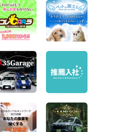
屋川太間東町店
100円レンタカー 寝屋川太間東町
2026年08月07日
夏季休暇のお知らせ 東京都
墨田両国店
100円レンタカー 墨田両国
2026年08月07日
夏季休暇のお知らせ 東京都
墨田文花店
100円レンタカー 墨田文花
2026年08月07日
お盆も休まず営業します! 神
奈川県 横浜旭南本宿町店
100円レンタカー 横浜旭南本宿町
2026年08月07日
お引越しに便利で最適!(禁煙
車両) 香川県 坂出川津店
100円レンタカー 坂出川津
2026年08月07日
【カーシェアのレンタカーが
2台になりました!】 岐阜県 各
務原那加店
100円レンタカー 各務原那加
2026年08月06日