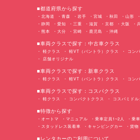
■都道府県から探す
北海道
青森
岩手
宮城
秋田
山形
静岡
愛知
三重
滋賀
京都
大阪
熊本
大分
宮崎
鹿児島
沖縄
■車両クラスで探す：中古車クラス
軽クラス
軽VT（バントラ）クラス
コンパ
店舗オリジナル
■車両クラスで探す：新車クラス
軽クラス
軽VT（バントラ）クラス
コンパ
■車両クラスで探す：コスパクラス
軽クラス
コンパクトクラス
コスパミドル
■特徴から探す
オートマ
マニュアル
乗車定員1~2人
乗車
スタッドレス装着車
キャンピングカー
貨物
■レンタカーのご利用について