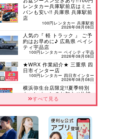
お盆シーズン空きあり!!100円
レンタカー兵庫駅前店はミニ
バンも安い!! 兵庫県 兵庫駅前
店
100円レンタカー 兵庫駅前
2026年08月08日
人気の『 軽 トラック 』 ご予
約はお早めに♪ 広島県 ベイシ
ティ宇品店
100円レンタカー ベイシティ宇品
2026年08月08日
★WRX 作業紹介★ 三重県 四
日市インター店
100円レンタカー 四日市インター
2026年08月08日
横浜弥生台店限定!!夏季特別
キャンペーンのお知らせ!! 神
すべて見る
奈川県 横浜弥生台店
100円レンタカー 横浜弥生台
2026年08月08日
2026三河安城店お盆休みご連
絡 愛知県 三河安城店
100円レンタカー 三河安城
2026年08月08日