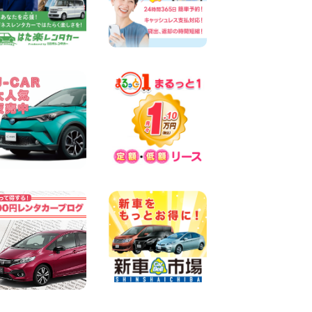
☆ お盆特別乗り放題プラン
☆ 埼玉県 杉戸店
100円レンタカー 杉戸
2026年08月07日
佐渡でのドライブは安全第一!
交通事故にご注意ください 新
潟県 佐渡空港店
100円レンタカー 佐渡空港
2026年08月07日
楽しい佐渡旅行を守るために!
安全運転のお願い 新潟県 両
津店
100円レンタカー 両津
2026年08月07日
日産セレナが新入荷!!中川か
の里店!! 愛知県 中川かの里店
100円レンタカー 中川かの里
2026年08月07日
☆ 夏休みクーポン登場!最大
9,500円おトク! ☆ 鳥取県 鳥
取青谷店
100円レンタカー 鳥取青谷
2026年08月07日
人気のハイエース!! 大阪府 寝