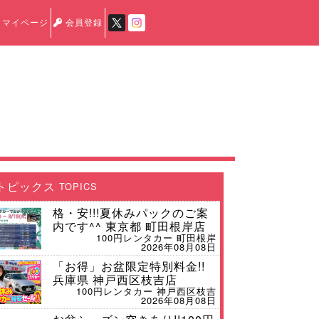
マイページ
会員登録
トピックス
TOPICS
格・安!!!夏休みパックのご案
内です^^ 東京都 町田根岸店
100円レンタカー 町田根岸
2026年08月08日
「お得」お盆限定特別料金!!
兵庫県 神戸西区枝吉店
100円レンタカー 神戸西区枝吉
2026年08月08日