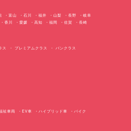
潟
富山
石川
福井
山梨
長野
岐阜
香川
愛媛
高知
福岡
佐賀
長崎
ラス
プレミアムクラス
バンクラス
ス
福祉車両
EV車
ハイブリッド車
バイク