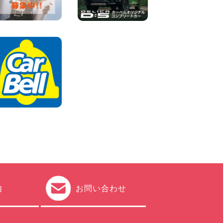
体調崩してませんか?? 兵庫県
加古川店
100円レンタカー 加古川
2026年08月06日
ハイエースワゴンGL!!クルー
ズコントロールが付いてい
る〜!! 福島県 福島笹木野店
100円レンタカー 福島笹木野
2026年08月05日
内
お問い合わせ