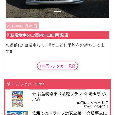
2017年08月05日
萩店増車のご案内!! 山口県 萩店
お盆前に2台増車します!!どしどし予約をお待ちしてま
す!!
100円レンタカー 萩店
トピックス
TOPICS
☆ お盆特別乗り放題プラン ☆ 埼玉県 杉
戸店
100円レンタカー 杉戸
2026年08月07日
佐渡でのドライブは安全第一!交通事故に