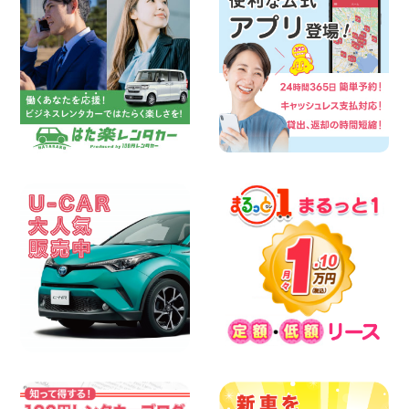
100円レンタカー 墨田両国
2026年08月07日
三河安城店 8月後半のレンタカー予約は
お早めに♪ルーミーご予約受付中です! 愛
知県 三河安城店
100円レンタカー 三河安城
2026年08月07日
お盆シーズン空きあり!!100円レンタカー
兵庫駅前店OPEN!! 兵庫県 兵庫駅前店
100円レンタカー 兵庫駅前
2026年08月07日
夏季休暇のお知らせ 東京都 墨田文花店
100円レンタカー 墨田文花
2026年08月07日
8月 お盆休みのお知らせ 広島県 ベイシテ
ィ宇品店
100円レンタカー ベイシティ宇品
2026年08月07日
横浜弥生台店限定!!夏季特別キャンペーン
のお知らせ!! 神奈川県 横浜弥生台店
100円レンタカー 横浜弥生台
2026年08月07日