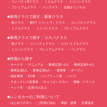
コンパクトBクラス
ミドルクラス
ミニバンクラス
プレミアムクラス
バンクラス
店舗オリジナル
■車両クラスで探す：新車クラス
軽クラス
軽VT（バントラ）クラス
コンパクトクラス
ミドルクラス
ミニバンクラス
プレミアムクラス
■車両クラスで探す：コスパクラス
軽クラス
コンパクトクラス
コスパミドルクラス
ミニバンクラス
プレミアムクラス
バンクラス
■特徴から探す
オートマ
マニュアル
乗車定員1~2人
乗車定員3~4人
乗車定員5人
乗車定員6人~
禁煙車
オープン
福祉車両
EV車
ハイブリッド車
バイク
スタッドレス装着車
キャンピングカー
貨物・トラック
ペット可
定員10人以上
■レンタカーのご利用について
はじめての方へ
ご利用の流れ
事故・故障
交通違反