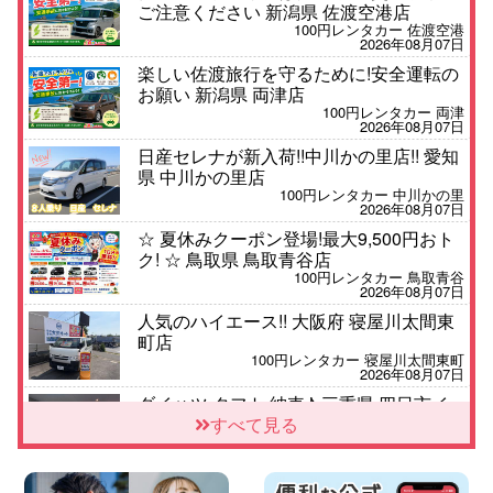
ご注意ください 新潟県 佐渡空港店
100円レンタカー 佐渡空港
2026年08月07日
楽しい佐渡旅行を守るために!安全運転の
お願い 新潟県 両津店
100円レンタカー 両津
2026年08月07日
日産セレナが新入荷!!中川かの里店!! 愛知
県 中川かの里店
100円レンタカー 中川かの里
2026年08月07日
☆ 夏休みクーポン登場!最大9,500円おト
ク! ☆ 鳥取県 鳥取青谷店
100円レンタカー 鳥取青谷
2026年08月07日
人気のハイエース!! 大阪府 寝屋川太間東
町店
100円レンタカー 寝屋川太間東町
2026年08月07日
ダイハツ タフト 納車♪ 三重県 四日市イ
ンター店
すべて見る
100円レンタカー 四日市インター
2026年08月07日
夏季休暇のお知らせ 東京都 墨田両国店