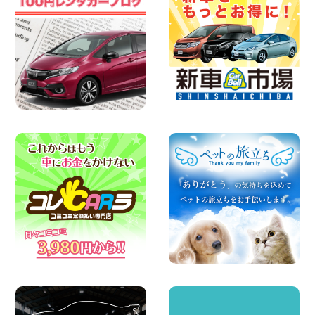
お盆も休まず営業します! 神奈川県 横浜
旭南本宿町店
100円レンタカー 横浜旭南本宿町
2026年08月07日
お引越しに便利で最適!(禁煙車両) 香川県
坂出川津店
100円レンタカー 坂出川津
2026年08月07日
【カーシェアのレンタカーが2台になりま
した!】 岐阜県 各務原那加店
100円レンタカー 各務原那加
2026年08月06日
空き有ります!!コンパクトSUV 軽 ミニバ
ン 軽トラ 車種多数!!関東圏必見♪ 東京都
町田根岸店
100円レンタカー 町田根岸
2026年08月06日
体調崩してませんか?? 兵庫県 加古川店
100円レンタカー 加古川
2026年08月06日
ハイエースワゴンGL!!クルーズコントロ
ールが付いている〜!! 福島県 福島笹木野
店