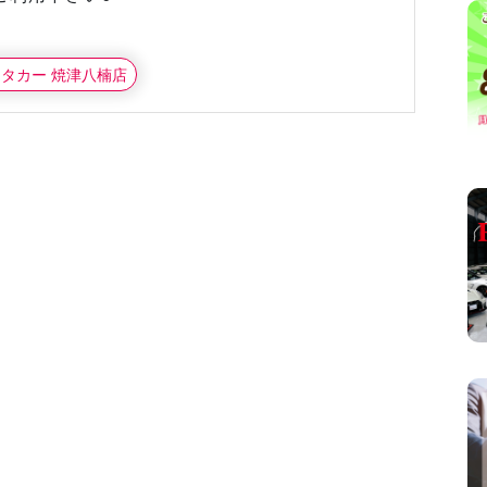
ンタカー 焼津八楠店