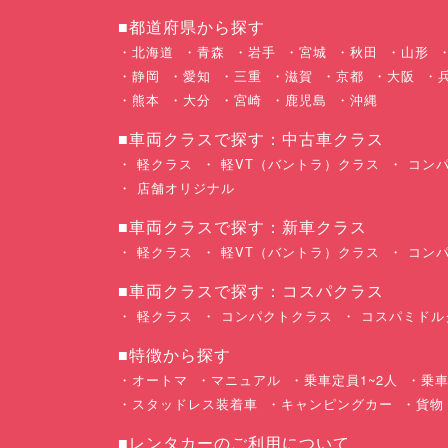
■都道府県から探す
北海道
青森
岩手
宮城
秋田
山形
静岡
愛知
三重
滋賀
京都
大阪
熊本
大分
宮崎
鹿児島
沖縄
■車両クラスで探す：中古車クラス
軽クラス
軽VT（バントラ）クラス
コンパ
店舗オリジナル
■車両クラスで探す：新車クラス
軽クラス
軽VT（バントラ）クラス
コンパ
■車両クラスで探す：コスパクラス
軽クラス
コンパクトクラス
コスパミドル
■特徴から探す
オートマ
マニュアル
乗車定員1~2人
乗車
スタッドレス装着車
キャンピングカー
貨物
■レンタカーのご利用について