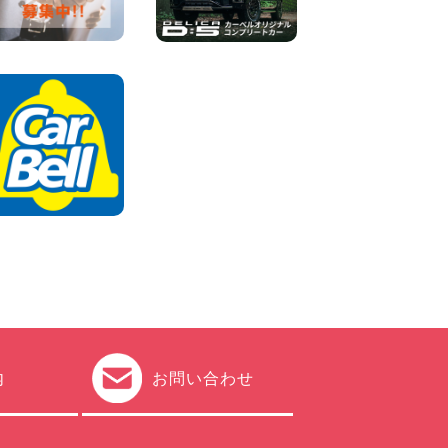
車両) 香川県 坂出川津店
100円レンタカー 坂出川津
2026年08月07日
【カーシェアのレンタカーが
2台になりました!】 岐阜県 各
務原那加店
100円レンタカー 各務原那加
2026年08月06日
内
お問い合わせ