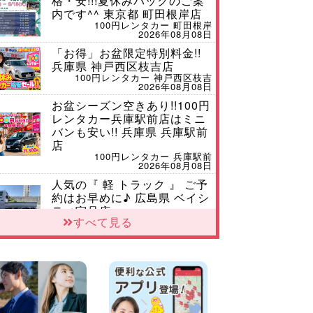
格・安!!!夏休みパックのご案
内です^^ 東京都 町田根岸店
100円レンタカー 町田根岸
2026年08月08日
「お得」お盆限定特別料金!!
兵庫県 神戸西区枝吉店
100円レンタカー 神戸西区枝吉
2026年08月08日
お盆シーズン空きあり!!100円
レンタカー兵庫駅前店はミニ
バンも安い!! 兵庫県 兵庫駅前
店
100円レンタカー 兵庫駅前
2026年08月08日
人気の『 軽 トラック 』 ご予
約はお早めに♪ 広島県 ベイシ
ティ宇品店
すべて見る
100円レンタカー ベイシティ宇品
2026年08月08日
★WRX 作業紹介★ 三重県 四
日市インター店
100円レンタカー 四日市インター
2026年08月08日
横浜弥生台店限定!!夏季特別