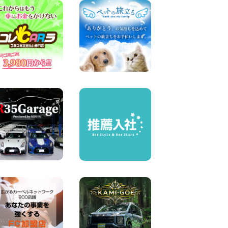
100円レンタカー 中川かの里
2026年08月07日
☆ 夏休みクーポン登場!最大
9,500円おトク! ☆ 鳥取県 鳥
取青谷店
100円レンタカー 鳥取青谷
2026年08月07日
人気のハイエース!! 大阪府 寝
屋川太間東町店
100円レンタカー 寝屋川太間東町
2026年08月07日
夏季休暇のお知らせ 東京都
墨田両国店
100円レンタカー 墨田両国
2026年08月07日
夏季休暇のお知らせ 東京都
墨田文花店
100円レンタカー 墨田文花
2026年08月07日
お盆も休まず営業します! 神
奈川県 横浜旭南本宿町店
100円レンタカー 横浜旭南本宿町
2026年08月07日
お引越しに便利で最適!(禁煙