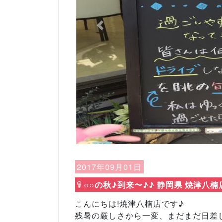
Previous
2017年09月01日
○○の秋♪到来〜♪♪ 静岡県 焼津八楠
こんにちは!焼津八楠店です♪
残暑の厳しさから一変、まだまだ日差