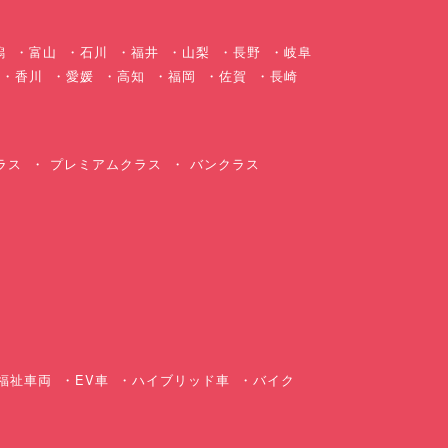
潟
富山
石川
福井
山梨
長野
岐阜
香川
愛媛
高知
福岡
佐賀
長崎
ラス
プレミアムクラス
バンクラス
ス
福祉車両
EV車
ハイブリッド車
バイク