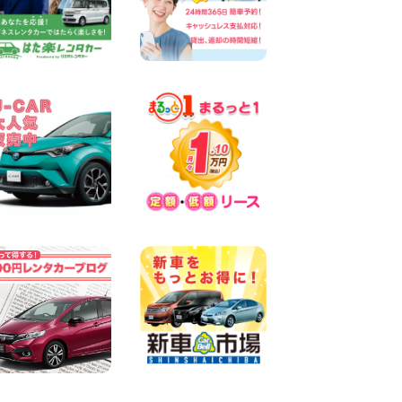
キャンペーンのお知らせ!! 神
奈川県 横浜弥生台店
100円レンタカー 横浜弥生台
2026年08月08日
2026三河安城店お盆休みご連
絡 愛知県 三河安城店
100円レンタカー 三河安城
2026年08月08日
☆ お盆特別乗り放題プラン
☆ 埼玉県 杉戸店
100円レンタカー 杉戸
2026年08月07日
佐渡でのドライブは安全第一!
交通事故にご注意ください 新
潟県 佐渡空港店
100円レンタカー 佐渡空港
2026年08月07日
楽しい佐渡旅行を守るために!
安全運転のお願い 新潟県 両
津店
100円レンタカー 両津
2026年08月07日
日産セレナが新入荷!!中川か
の里店!! 愛知県 中川かの里店