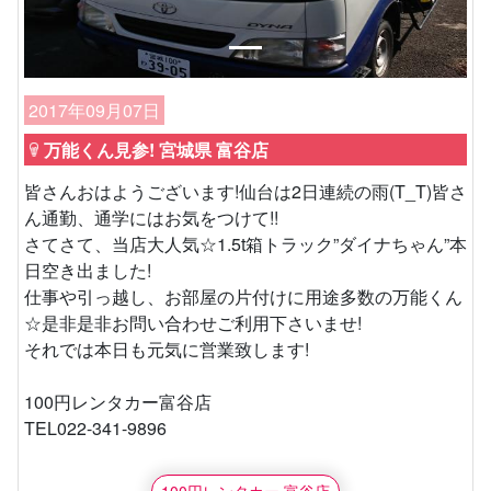
2017年09月07日
万能くん見参! 宮城県 富谷店
皆さんおはようございます!仙台は2日連続の雨(T_T)皆さ
ん通勤、通学にはお気をつけて!!
さてさて、当店大人気☆1.5t箱トラック”ダイナちゃん”本
日空き出ました!
仕事や引っ越し、お部屋の片付けに用途多数の万能くん
☆是非是非お問い合わせご利用下さいませ!
それでは本日も元気に営業致します!
100円レンタカー富谷店
TEL022-341-9896