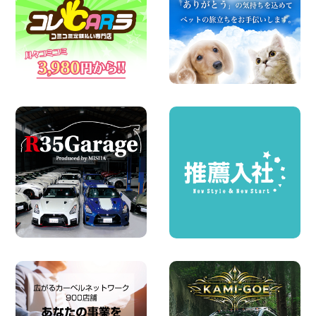
※※超格安日額5,800円※※荷物運びに最適
の軽バンのレンタカー!! 出雲ドーム前店
島根県 出雲ドーム前店
100円レンタカー 出雲ドーム前
2026年08月05日
人気のスペイドワゴン ライトブルーで登
場です! 東京都 羽田空港店
100円レンタカー 羽田空港
2026年08月04日
ちょっとそこまで。もっと気軽に 埼玉県
西武秩父駅前店
100円レンタカー 西武秩父駅前
2026年08月03日
圧倒的な存在感!【トヨタ・メガクルーザ
ー】を体感できるチャンスです! 千葉県
千葉北店
100円レンタカー 千葉北
2026年08月03日