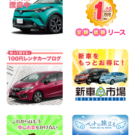
100円レンタカー 加古川
2026年08月06日
【佐渡の夏はレンタカーで自由に!】 新潟
県 両津店
100円レンタカー 両津
2026年08月06日
佐渡空港店はお盆も休まず営業中! 新潟県
佐渡空港店
100円レンタカー 佐渡空港
2026年08月06日
今週末空きあります☆ 大阪府 寝屋川太間
東町店
100円レンタカー 寝屋川太間東町
2026年08月06日
☆ お盆特別乗り放題プラン ☆ 埼玉県 杉
戸店
100円レンタカー 杉戸
2026年08月06日
ハイエースワゴンGL!!クルーズコントロ
ールが付いている〜!! 福島県 福島笹木野
店
100円レンタカー 福島笹木野
2026年08月05日