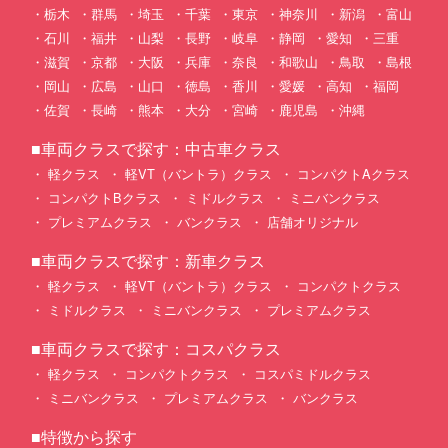
栃木
群馬
埼玉
千葉
東京
神奈川
新潟
富山
石川
福井
山梨
長野
岐阜
静岡
愛知
三重
滋賀
京都
大阪
兵庫
奈良
和歌山
鳥取
島根
岡山
広島
山口
徳島
香川
愛媛
高知
福岡
佐賀
長崎
熊本
大分
宮崎
鹿児島
沖縄
■車両クラスで探す：中古車クラス
軽クラス
軽VT（バントラ）クラス
コンパクトAクラス
コンパクトBクラス
ミドルクラス
ミニバンクラス
プレミアムクラス
バンクラス
店舗オリジナル
■車両クラスで探す：新車クラス
軽クラス
軽VT（バントラ）クラス
コンパクトクラス
ミドルクラス
ミニバンクラス
プレミアムクラス
■車両クラスで探す：コスパクラス
軽クラス
コンパクトクラス
コスパミドルクラス
ミニバンクラス
プレミアムクラス
バンクラス
■特徴から探す