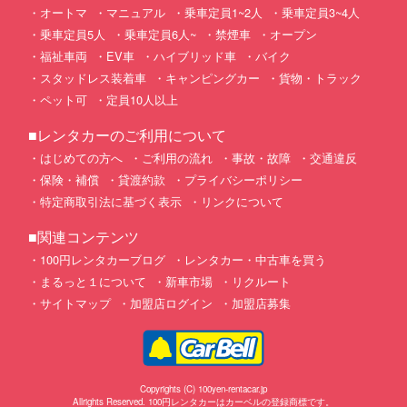
オートマ
マニュアル
乗車定員1~2人
乗車定員3~4人
乗車定員5人
乗車定員6人~
禁煙車
オープン
福祉車両
EV車
ハイブリッド車
バイク
スタッドレス装着車
キャンピングカー
貨物・トラック
ペット可
定員10人以上
■レンタカーのご利用について
はじめての方へ
ご利用の流れ
事故・故障
交通違反
保険・補償
貸渡約款
プライバシーポリシー
特定商取引法に基づく表示
リンクについて
■関連コンテンツ
100円レンタカーブログ
レンタカー・中古車を買う
まるっと１について
新車市場
リクルート
サイトマップ
加盟店ログイン
加盟店募集
Copyrights (C) 100yen-rentacar.jp
Allrights Reserved. 100円レンタカーはカーベルの登録商標です。