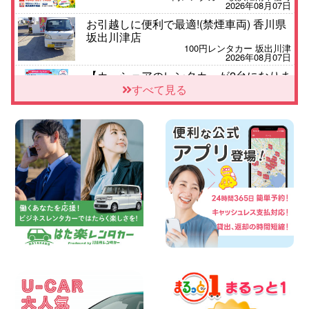
2026年08月07日
お引越しに便利で最適!(禁煙車両) 香川県
坂出川津店
100円レンタカー 坂出川津
2026年08月07日
【カーシェアのレンタカーが2台になりま
した!】 岐阜県 各務原那加店
すべて見る
100円レンタカー 各務原那加
2026年08月06日
空き有ります!!コンパクトSUV 軽 ミニバ
ン 軽トラ 車種多数!!関東圏必見♪ 東京都
町田根岸店
100円レンタカー 町田根岸
2026年08月06日
スズキ ワゴンRスマイル 納車☆ 三重県
四日市インター店
100円レンタカー 四日市インター
2026年08月06日
三河安城店 8月限定!平日限定レンタカー
お得キャンペーン実施中です♪ 愛知県 三
河安城店
100円レンタカー 三河安城
2026年08月06日
体調崩してませんか?? 兵庫県 加古川店