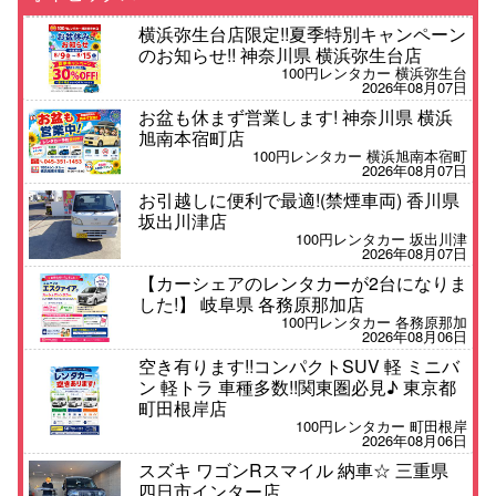
横浜弥生台店限定!!夏季特別キャンペーン
のお知らせ!! 神奈川県 横浜弥生台店
100円レンタカー 横浜弥生台
2026年08月07日
お盆も休まず営業します! 神奈川県 横浜
旭南本宿町店
100円レンタカー 横浜旭南本宿町
2026年08月07日
お引越しに便利で最適!(禁煙車両) 香川県
坂出川津店
100円レンタカー 坂出川津
2026年08月07日
【カーシェアのレンタカーが2台になりま
した!】 岐阜県 各務原那加店
100円レンタカー 各務原那加
2026年08月06日
空き有ります!!コンパクトSUV 軽 ミニバ
ン 軽トラ 車種多数!!関東圏必見♪ 東京都
町田根岸店
100円レンタカー 町田根岸
2026年08月06日
スズキ ワゴンRスマイル 納車☆ 三重県
四日市インター店