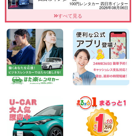
100円レンタカー 四日市インター
2026年08月06日
三河安城店 8月限定!平日限定レンタカー
すべて見る
お得キャンペーン実施中です♪ 愛知県 三
河安城店
100円レンタカー 三河安城
2026年08月06日
4人乗り軽自動車 ダイハツ:タント 広島県
ベイシティ宇品店
100円レンタカー ベイシティ宇品
2026年08月06日
体調崩してませんか?? 兵庫県 加古川店
100円レンタカー 加古川
2026年08月06日
【佐渡の夏はレンタカーで自由に!】 新潟
県 両津店
100円レンタカー 両津
2026年08月06日
佐渡空港店はお盆も休まず営業中! 新潟県
佐渡空港店
100円レンタカー 佐渡空港
2026年08月06日
今週末空きあります☆ 大阪府 寝屋川太間