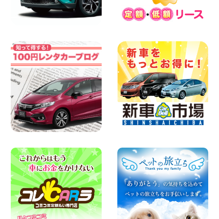
東町店
100円レンタカー 寝屋川太間東町
2026年08月06日
☆ お盆特別乗り放題プラン ☆ 埼玉県 杉
戸店
100円レンタカー 杉戸
2026年08月06日
今週末空きあります◎ カーシェア 墨田文
花店 東京都 墨田文花店
100円レンタカー 墨田文花
2026年08月06日
ハイエースワゴンGL!!クルーズコントロ
ールが付いている〜!! 福島県 福島笹木野
店
100円レンタカー 福島笹木野
2026年08月05日
※※超格安日額5,800円※※荷物運びに最適
の軽バンのレンタカー!! 出雲ドーム前店
島根県 出雲ドーム前店
100円レンタカー 出雲ドーム前
2026年08月05日
人気のスペイドワゴン ライトブルーで登
場です! 東京都 羽田空港店
100円レンタカー 羽田空港