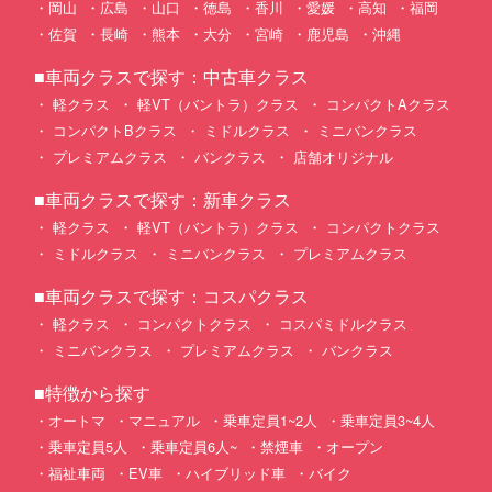
岡山
広島
山口
徳島
香川
愛媛
高知
福岡
佐賀
長崎
熊本
大分
宮崎
鹿児島
沖縄
■車両クラスで探す：中古車クラス
軽クラス
軽VT（バントラ）クラス
コンパクトAクラス
コンパクトBクラス
ミドルクラス
ミニバンクラス
プレミアムクラス
バンクラス
店舗オリジナル
■車両クラスで探す：新車クラス
軽クラス
軽VT（バントラ）クラス
コンパクトクラス
ミドルクラス
ミニバンクラス
プレミアムクラス
■車両クラスで探す：コスパクラス
軽クラス
コンパクトクラス
コスパミドルクラス
ミニバンクラス
プレミアムクラス
バンクラス
■特徴から探す
オートマ
マニュアル
乗車定員1~2人
乗車定員3~4人
乗車定員5人
乗車定員6人~
禁煙車
オープン
福祉車両
EV車
ハイブリッド車
バイク