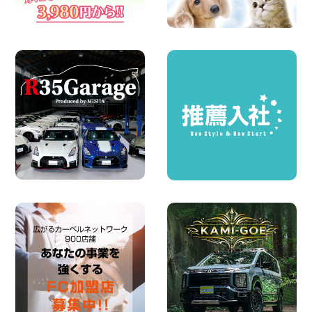
2026年08月04日
ちょっとそこまで。もっと気軽に 埼玉県
西武秩父駅前店
100円レンタカー 西武秩父駅前
2026年08月03日
圧倒的な存在感!【トヨタ・メガクルーザ
ー】を体感できるチャンスです! 千葉県
千葉北店
100円レンタカー 千葉北
2026年08月03日
★五所川原の夏を100円レンタカーで満
喫しよう!★ 青森県 五所川原店
100円レンタカー 五所川原
2026年08月01日